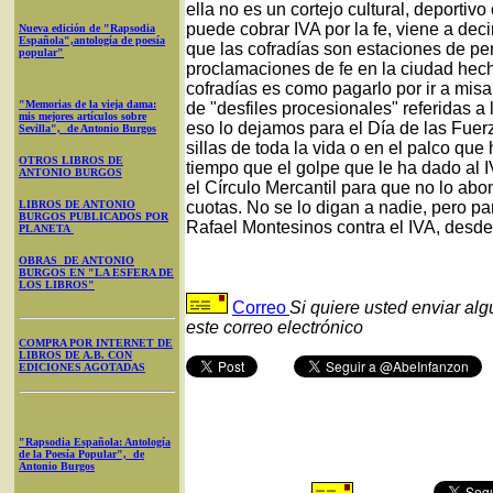
ella no es un cortejo cultural, deportivo
puede cobrar IVA por la fe, viene a deci
Nueva edición de "Rapsodia
Española",antología de poesía
que las cofradías son estaciones de pen
popular"
proclamaciones de fe en la ciudad hech
cofradías es como pagarlo por ir a mi
"Memorias de la vieja dama:
de "desfiles procesionales" referidas a 
mis mejores artículos sobre
eso lo dejamos para el Día de las Fue
Sevilla", de Antonio Burgos
sillas de toda la vida o en el palco q
OTROS LIBROS DE
tiempo que el golpe que le ha dado al 
ANTONIO BURGOS
el Círculo Mercantil para que no lo abo
LIBROS DE ANTONIO
cuotas. No se lo digan a nadie, pero 
BURGOS PUBLICADOS POR
Rafael Montesinos contra el IVA, desde 
PLANETA
OBRAS DE ANTONIO
BURGOS EN "LA ESFERA DE
LOS LIBROS"
Correo
Si quiere usted enviar al
este correo electrónico
COMPRA POR INTERNET DE
LIBROS DE A.B. CON
EDICIONES AGOTADAS
"Rapsodia Española: Antología
de la Poesía Popular", de
Antonio Burgos