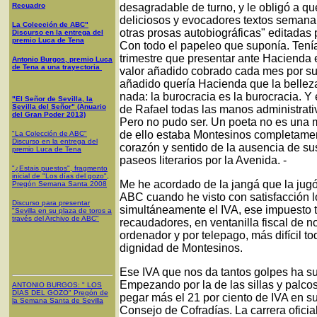
Recuadro
desagradable de turno, y le obligó a q
deliciosos y evocadores textos semanal
La Colección de ABC"
otras prosas autobiográficas" editadas 
Discurso en la entrega del
premio Luca de Tena
Con todo el papeleo que suponía. Tení
trimestre que presentar ante Hacienda 
Antonio Burgos, premio Luca
de Tena a una trayectoria
valor añadido cobrado cada mes por su
añadido quería Hacienda que la bellez
nada: la burocracia es la burocracia. 
"El Señor de Sevilla, la
Sevilla del Señor" (Anuario
de Rafael todas las manos administrativ
del Gran Poder 2013)
Pero no pudo ser. Un poeta no es una 
de ello estaba Montesinos completamen
"La Colección de ABC"
Discurso en la entrega del
corazón y sentido de la ausencia de su
premio Luca de Tena
paseos literarios por la Avenida. -
"¿Estais puestos", fragmento
inicial de "Los días del gozo",
Me he acordado de la jangá que la jugó
Pregón Semana Santa 2008
ABC cuando he visto con satisfacción l
Discurso para presentar
simultáneamente el IVA, ese impuesto t
"Sevilla en su plaza de toros a
través del Archivo de ABC"
recaudadores, en ventanilla fiscal de 
ordenador y por telepago, más difícil to
dignidad de Montesinos.
Ese IVA que nos da tantos golpes ha suf
Empezando por la de las sillas y palc
ANTONIO BURGOS
: "
LOS
DÍAS DEL GOZO
"
Pregón de
pegar más el 21 por ciento de IVA en su
la Semana Santa
de Sevilla
Consejo de Cofradías. La carrera oficia