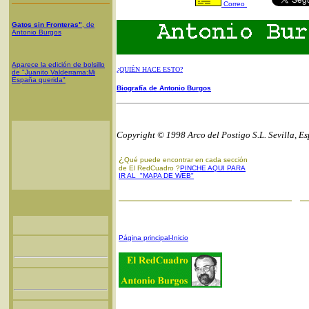
Correo
Gatos sin Fronteras"
, de
Antonio Burgos
Aparece la edición de bolsillo
¿QUIÉN HACE ESTO?
de "Juanito Valderrama:Mi
España querida"
Biografía de Antonio Burgos
Copyright © 1998 Arco del Postigo S.L. Sevilla, E
¿
Qué puede encontrar en cada sección
de El RedCuadro ?
PINCHE AQUI PARA
IR AL "MAPA DE WEB"
Página principal-Inicio