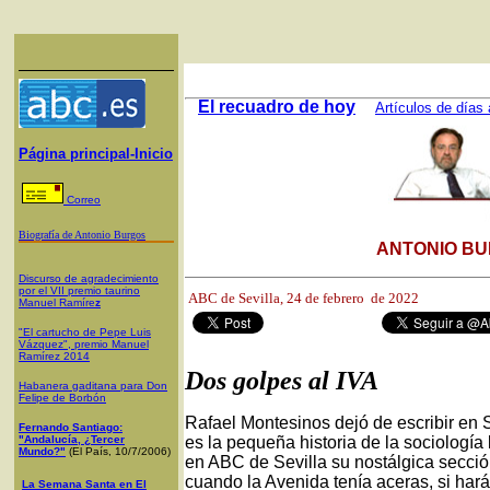
El recuadro de hoy
Artículos de días 
Página principal-Inicio
Correo
Biografía de Antonio Burgos
ANTONIO BU
Discurso de agradecimiento
por el VII premio taurino
ABC de Sevilla,
24 de febrero de 2022
Manuel Ramíre
z
"El cartucho de Pepe Luis
Vázquez", premio Manuel
Ramírez 2014
Dos golpes al IVA
Habanera gaditana para Don
Felipe de Borbón
Rafael Montesinos dejó de escribir en S
Fernando Santiago:
"Andalucía, ¿Tercer
es la pequeña historia de la sociología
Mundo?"
(El País, 10/7/2006)
en ABC de Sevilla su nostálgica secció
cuando la Avenida tenía aceras, si hará
La Semana Santa en El