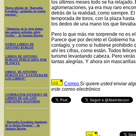
los últimos meses todo se ha relajado.
aglomeraciones, ya era muy raro encontr
Nueva edición de "Rapsodia
Española",antología de poesía
detrás de la realidad, como siempre. El
popular"
temporada de toros, con la plaza hasta 
los dedos de una mano los que llevaba
"Memorias de la vieja dama:
mis mejores artículos sobre
Pero lo que más me sorprende no es el "s
Sevilla", de Antonio Burgos
Parece que por decreto el Gobierno ha
OTROS LIBROS DE
contagio, y como si hubiese prohibido 
ANTONIO BURGOS
ahí les cifras, como están. Todos felic
turismo levantando cabeza. Pero verás 
LIBROS DE ANTONIO
BURGOS PUBLICADOS POR
tantas alegrías. Y ahora sin mascarillas
PLANETA
OBRAS DE ANTONIO
BURGOS EN "LA ESFERA DE
LOS LIBROS"
Correo
Si quiere usted enviar al
este correo electrónico
COMPRA POR INTERNET DE
LIBROS DE A.B. CON
EDICIONES AGOTADAS
"Rapsodia Española: Antología
de la Poesía Popular", de
Antonio Burgos