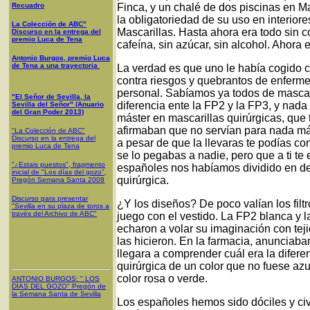
Recuadro
Finca, y un chalé de dos piscinas en M
la obligatoriedad de su uso en interiore
La Colección de ABC"
Mascarillas. Hasta ahora era todo sin co
Discurso en la entrega del
premio Luca de Tena
cafeína, sin azúcar, sin alcohol. Ahora 
Antonio Burgos, premio Luca
de Tena a una trayectoria
La verdad es que uno le había cogido ca
contra riesgos y quebrantos de enfermed
personal. Sabíamos ya todos de mascar
"El Señor de Sevilla, la
diferencia ente la FP2 y la FP3, y nad
Sevilla del Señor" (Anuario
del Gran Poder 2013)
máster en mascarillas quirúrgicas, que
afirmaban que no servían para nada má
"La Colección de ABC"
Discurso en la entrega del
a pesar de que la llevaras te podías con
premio Luca de Tena
se lo pegabas a nadie, pero que a ti te e
"¿Estais puestos", fragmento
españoles nos habíamos dividido en def
inicial de "Los días del gozo",
quirúrgica.
Pregón Semana Santa 2008
Discurso para presentar
¿Y los diseños? De poco valían los filtr
"Sevilla en su plaza de toros a
través del Archivo de ABC"
juego con el vestido. La FP2 blanca y 
echaron a volar su imaginación con teji
las hicieron. En la farmacia, anunciaba
llegara a comprender cuál era la difer
quirúrgica de un color que no fuese azul
color rosa o verde.
ANTONIO BURGOS
: "
LOS
DÍAS DEL GOZO
"
Pregón de
la Semana Santa
de Sevilla
Los españoles hemos sido dóciles y civ