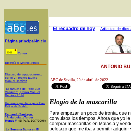
El recuadro de hoy
Artículos de días 
Página principal-Inicio
Correo
Biografía de Antonio Burgos
ANTONIO BU
Discurso de agradecimiento
por el VII premio taurino
ABC de Sevilla,
20 de abril de 2022
Manuel Ramíre
z
"El cartucho de Pepe Luis
Vázquez", premio Manuel
Ramírez 2014
Elogio de la mascarilla
Habanera gaditana para Don
Felipe de Borbón
Para empezar, un poco de ironía, que n
Fernando Santiago:
"Andalucía, ¿Tercer
convulsos los tiempos. Ahora que yo le
Mundo?"
(El País, 10/7/2006)
comprar mascarillas en Malasia y vende
pelotazo que me iba a permitir adquirir
La Semana Santa en El