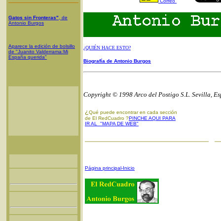
Correo
Gatos sin Fronteras"
, de
Antonio Burgos
Aparece la edición de bolsillo
¿QUIÉN HACE ESTO?
de "Juanito Valderrama:Mi
España querida"
Biografía de Antonio Burgos
Copyright © 1998 Arco del Postigo S.L. Sevilla, E
¿
Qué puede encontrar en cada sección
de El RedCuadro ?
PINCHE AQUI PARA
IR AL "MAPA DE WEB"
Página principal-Inicio