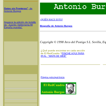
Gatos sin Fronteras"
, de
Antonio Burgos
¿QUIÉN HACE ESTO?
Aparece la edición de bolsillo
de "Juanito Valderrama:Mi
Biografía de Antonio Burgos
España querida"
Copyright © 1998 Arco del Postigo S.L. Sevilla, E
¿
Qué puede encontrar en cada sección
de El RedCuadro ?
PINCHE AQUI PARA
IR AL "MAPA DE WEB"
Página principal-Inicio