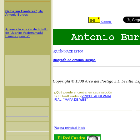
Gatos sin Fronteras"
, de
Antonio Burgos
Correo
Aparece la edición de bolsillo
de "Juanito Valderrama:Mi
España querida"
¿QUIÉN HACE ESTO?
Biografía de Antonio Burgos
Copyright © 1998 Arco del Postigo S.L. Sevilla, E
¿
Qué puede encontrar en cada sección
de El RedCuadro ?
PINCHE AQUI PARA
IR AL "MAPA DE WEB"
Página principal-Inicio