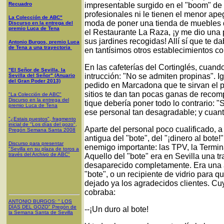
Recuadro
impresentable surgido en el "boom" de 
profesionales ni le tienen el menor ape
La Colección de ABC"
moda de poner una tienda de muebles de
Discurso en la entrega del
premio Luca de Tena
el Restaurante La Raza, ¡y me dio una 
sus jardines recogidas! Allí sí que te
Antonio Burgos, premio Luca
de Tena a una trayectoria
en tantísimos otros establecimientos com
En las cafeterías del Cortinglés, cuand
"El Señor de Sevilla, la
intrucción: "No se admiten propinas". I
Sevilla del Señor" (Anuario
del Gran Poder 2013)
pedido en Marcadona que te sirvan el 
sitios te dan tan pocas ganas de recomp
"La Colección de ABC"
Discurso en la entrega del
tique debería poner todo lo contrario:
premio Luca de Tena
ese personal tan desagradable; y cuant
"¿Estais puestos", fragmento
inicial de "Los días del gozo",
Aparte del personal poco cualificado, a 
Pregón Semana Santa 2008
antigua del "bote", del "¡dinero al bote!
Discurso para presentar
enemigo importante: las TPV, la Termin
"Sevilla en su plaza de toros a
través del Archivo de ABC"
Aquello del "bote" era en Sevilla una t
desaparecido completamente. Era una al
"bote", o un recipiente de vidrio para 
dejado ya los agradecidos clientes. C
cobraba:
ANTONIO BURGOS
: "
LOS
DÍAS DEL GOZO
"
Pregón de
--¡Un duro al bote!
la Semana Santa
de Sevilla