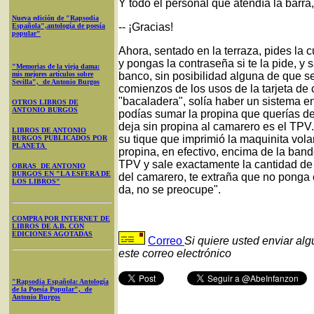
Y todo el personal que atendía la barra,
Nueva edición de "Rapsodia
-- ¡Gracias!
Española",antología de poesía
popular"
Ahora, sentado en la terraza, pides la c
y pongas la contraseña si te la pide, y 
"Memorias de la vieja dama:
mis mejores artículos sobre
banco, sin posibilidad alguna de que s
Sevilla", de Antonio Burgos
comienzos de los usos de la tarjeta de 
"bacaladera", solía haber un sistema en 
OTROS LIBROS DE
ANTONIO BURGOS
podías sumar la propina que querías dej
deja sin propina al camarero es el TPV.
LIBROS DE ANTONIO
su tique que imprimió la maquinita vol
BURGOS PUBLICADOS POR
PLANETA
propina, en efectivo, encima de la bande
TPV y sale exactamente la cantidad de l
OBRAS DE ANTONIO
BURGOS EN "LA ESFERA DE
del camarero, te extraña que no ponga e
LOS LIBROS"
da, no se preocupe".
COMPRA POR INTERNET DE
LIBROS DE A.B. CON
EDICIONES AGOTADAS
Correo
Si quiere usted enviar al
este correo electrónico
"Rapsodia Española: Antología
de la Poesía Popular", de
Antonio Burgos