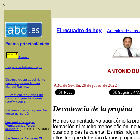
>
El recuadro de hoy
Artículos de días 
Página principal-Inicio
Correo
Biografía de Antonio Burgos
ANTONIO BU
Discurso de agradecimiento
por el VII premio taurino
ABC de Sevilla,
29 de junio de 2022
Manuel Ramíre
z
"El cartucho de Pepe Luis
Vázquez", premio Manuel
Ramírez 2014
Decadencia de la propina
Habanera gaditana para Don
Felipe de Borbón
Hemos comentado ya aquí cómo la prof
Fernando Santiago:
"Andalucía, ¿Tercer
formación ni mucho menos afición, no te
Mundo?"
(El País, 10/7/2006)
cuando pides la cuenta. Es más, algún 
ellos los que deberían darnos propina a
La Semana Santa en El