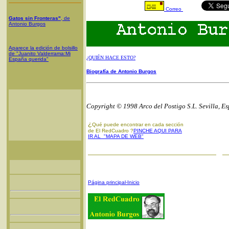
Correo
Gatos sin Fronteras"
, de
Antonio Burgos
Aparece la edición de bolsillo
de "Juanito Valderrama:Mi
¿QUIÉN HACE ESTO?
España querida"
Biografía de Antonio Burgos
Copyright © 1998 Arco del Postigo S.L. Sevilla, E
¿
Qué puede encontrar en cada sección
de El RedCuadro ?
PINCHE AQUI PARA
IR AL "MAPA DE WEB"
Página principal-Inicio