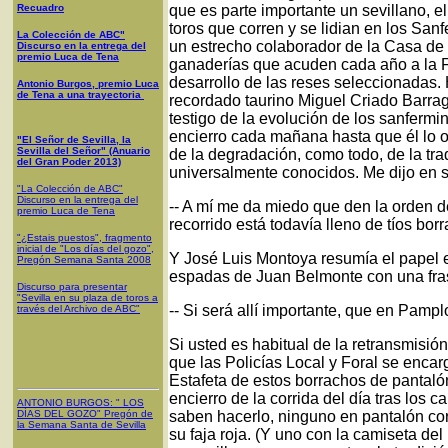
Recuadro
que es parte importante un sevillano, e
toros que corren y se lidian en los Sanf
La Colección de ABC"
un estrecho colaborador de la Casa de M
Discurso en la entrega del
premio Luca de Tena
ganaderías que acuden cada año a la Fer
desarrollo de las reses seleccionadas.
Antonio Burgos, premio Luca
de Tena a una trayectoria
recordado taurino Miguel Criado Barrag
testigo de la evolución de los sanfermi
encierro cada mañana hasta que él lo 
"El Señor de Sevilla, la
Sevilla del Señor" (Anuario
de la degradación, como todo, de la tr
del Gran Poder 2013)
universalmente conocidos. Me dijo en s
"La Colección de ABC"
Discurso en la entrega del
-- A mí me da miedo que den la orden de
premio Luca de Tena
recorrido está todavía lleno de tíos bor
"¿Estais puestos", fragmento
inicial de "Los días del gozo",
Y José Luis Montoya resumía el papel e
Pregón Semana Santa 2008
espadas de Juan Belmonte con una fras
Discurso para presentar
"Sevilla en su plaza de toros a
-- Si será allí importante, que en Pamp
través del Archivo de ABC"
Si usted es habitual de la retransmisi
que las Policías Local y Foral se enca
Estafeta de estos borrachos de pantaló
encierro de la corrida del día tras los
ANTONIO BURGOS
: "
LOS
DÍAS DEL GOZO
"
Pregón de
saben hacerlo, ninguno en pantalón co
la Semana Santa
de Sevilla
su faja roja. (Y uno con la camiseta de