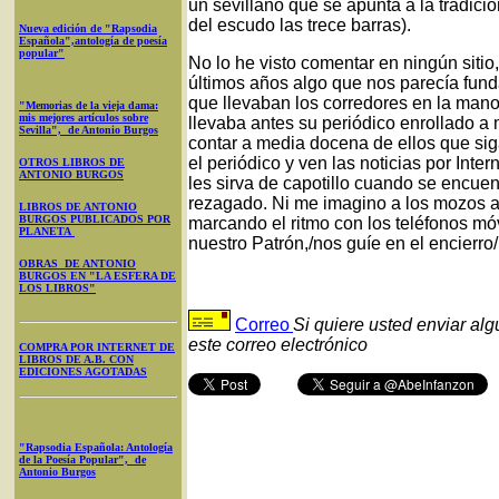
un sevillano que se apunta a la tradici
del escudo las trece barras).
Nueva edición de "Rapsodia
Española",antología de poesía
popular"
No lo he visto comentar en ningún sitio
últimos años algo que nos parecía fund
que llevaban los corredores en la mano
"Memorias de la vieja dama:
mis mejores artículos sobre
llevaba antes su periódico enrollado a
Sevilla", de Antonio Burgos
contar a media docena de ellos que si
el periódico y ven las noticias por Inte
OTROS LIBROS DE
ANTONIO BURGOS
les sirva de capotillo cuando se encue
rezagado. Ni me imagino a los mozos ant
LIBROS DE ANTONIO
BURGOS PUBLICADOS POR
marcando el ritmo con los teléfonos mó
PLANETA
nuestro Patrón,/nos guíe en el encierr
OBRAS DE ANTONIO
BURGOS EN "LA ESFERA DE
LOS LIBROS"
Correo
Si quiere usted enviar al
este correo electrónico
COMPRA POR INTERNET DE
LIBROS DE A.B. CON
EDICIONES AGOTADAS
"Rapsodia Española: Antología
de la Poesía Popular", de
Antonio Burgos