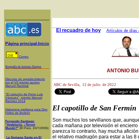
El recuadro de hoy
Artículos de días 
Página principal-Inicio
Correo
Biografía de Antonio Burgos
ANTONIO BU
Discurso de agradecimiento
por el VII premio taurino
ABC de Sevilla,
12 de julio de 2022
Manuel Ramíre
z
"El cartucho de Pepe Luis
Vázquez", premio Manuel
Ramírez 2014
El capotillo de San Fermín
Habanera gaditana para Don
Felipe de Borbón
Son muchos los sevillanos que, aunque 
Fernando Santiago:
"Andalucía, ¿Tercer
cada mañana por televisión el encierr
Mundo?"
(El País, 10/7/2006)
parezca lo contrario, hay mucha afición
el relativo madrugón para estar a las 8 
La Semana Santa en El