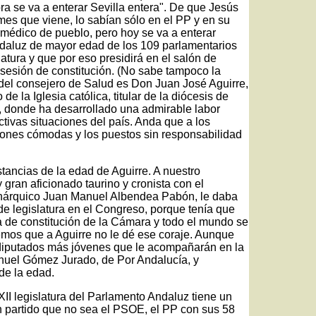
a se va a enterar Sevilla entera". De que Jesús
mes que viene, lo sabían sólo en el PP y en su
édico de pueblo, pero hoy se va a enterar
ndaluz de mayor edad de los 109 parlamentarios
latura y que por eso presidirá en el salón de
sesión de constitución. (No sabe tampoco la
el consejero de Salud es Don Juan José Aguirre,
e la Iglesia católica, titular de la diócesis de
 donde ha desarrollado una admirable labor
ictivas situaciones del país. Anda que a los
iones cómodas y los puestos sin responsabilidad
tancias de la edad de Aguirre. A nuestro
 gran aficionado taurino y cronista con el
nárquico Juan Manuel Albendea Pabón, le daba
e legislatura en el Congreso, porque tenía que
 de constitución de la Cámara y todo el mundo se
mos que a Aguirre no le dé ese coraje. Aunque
diputados más jóvenes que le acompañarán en la
nuel Gómez Jurado, de Por Andalucía, y
 de la edad.
II legislatura del Parlamento Andaluz tiene un
un partido que no sea el PSOE, el PP con sus 58