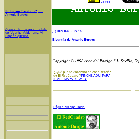
Correo
Gatos sin Fronteras"
, de
Antonio Burgos
Aparece la edición de bolsillo
¿QUIÉN HACE ESTO?
de "Juanito Valderrama:Mi
España querida"
Biografía de Antonio Burgos
Copyright © 1998 Arco del Postigo S.L. Sevilla, E
¿
Qué puede encontrar en cada sección
de El RedCuadro ?
PINCHE AQUI PARA
IR AL "MAPA DE WEB"
Página principal-Inicio