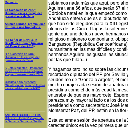
Recuadro
sabíamos nada más que aquí, pero ahor
Aguirre tiene 66 años, que serán 67 el 
La Colección de ABC"
Córdoba natal en la que empezó como m
Discurso en la entrega del
premio Luca de Tena
Andalucía entera que es el diputado a
que han sido elegidos para la XII Legis
Antonio Burgos, premio Luca
de Tena a una trayectoria
plenos de las Cinco Llagas la solemne 
gente que uno de los nueve hermanos d
religioso misionero comboniano, obispo d
"El Señor de Sevilla, la
Sevilla del Señor" (Anuario
Bangassou (República Centroafricana),
del Gran Poder 2013)
humanitaria en las más difíciles y confl
hermanos Aguirre les gustan las situac
"La Colección de ABC"
Discurso en la entrega del
por las que hilan...)
premio Luca de Tena
"¿Estais puestos", fragmento
Y hagamos otro inciso sobre las circuns
inicial de "Los días del gozo",
recordado diputado del PP por Sevilla y
Pregón Semana Santa 2008
seudónimo de "Gonzalo Argote", el mo
Discurso para presentar
mucho coraje cada sesión de apartura d
"Sevilla en su plaza de toros a
través del Archivo de ABC"
presidirla como el de más edad la mesa
enteraba de que era mayorcete. Espere
parezca muy mayor al lado de los dos 
presidencia como secretarios: José Ma
Montserrat Paz, del PP, están en la flor
ANTONIO BURGOS
: "
LOS
DÍAS DEL GOZO
"
Pregón de
Esta solemne sesión de apertura de la X
la Semana Santa
de Sevilla
carácter único: es la vez primera que 