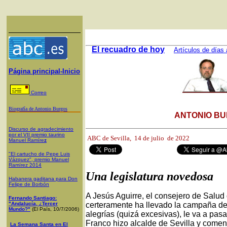
El recuadro de hoy
Artículos de días 
Página principal-Inicio
Correo
Biografía de Antonio Burgos
ANTONIO BU
Discurso de agradecimiento
por el VII premio taurino
ABC de Sevilla,
14 de julio de 2022
Manuel Ramíre
z
"El cartucho de Pepe Luis
Vázquez", premio Manuel
Ramírez 2014
Una legislatura novedosa
Habanera gaditana para Don
Felipe de Borbón
A Jesús Aguirre, el consejero de Salud
Fernando Santiago:
"Andalucía, ¿Tercer
certeramente ha llevado la campaña de
Mundo?"
(El País, 10/7/2006)
alegrías (quizá excesivas), le va a pas
Franco hizo alcalde de Sevilla y comen
La Semana Santa en El