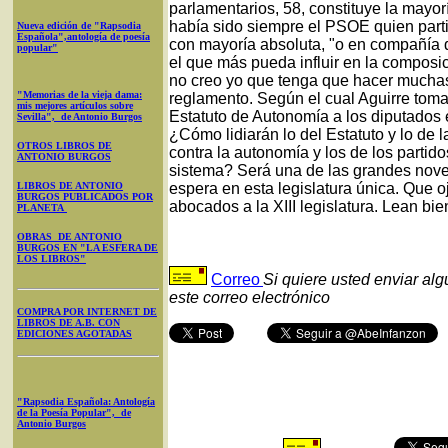
parlamentarios, 58, constituye la mayo
había sido siempre el PSOE quien parti
Nueva edición de "Rapsodia
Española",antología de poesía
con mayoría absoluta, "o en compañía d
popular"
el que más pueda influir en la compos
no creo yo que tenga que hacer mucha
"Memorias de la vieja dama:
reglamento. Según el cual Aguirre tomar
mis mejores artículos sobre
Estatuto de Autonomía a los diputados e
Sevilla", de Antonio Burgos
¿Cómo lidiarán lo del Estatuto y lo de 
OTROS LIBROS DE
contra la autonomía y los de los partid
ANTONIO BURGOS
sistema? Será una de las grandes nov
LIBROS DE ANTONIO
espera en esta legislatura única. Que 
BURGOS PUBLICADOS POR
abocados a la XIII legislatura. Lean bien
PLANETA
OBRAS DE ANTONIO
BURGOS EN "LA ESFERA DE
LOS LIBROS"
Correo
Si quiere usted enviar al
este correo electrónico
COMPRA POR INTERNET DE
LIBROS DE A.B. CON
EDICIONES AGOTADAS
"Rapsodia Española: Antología
de la Poesía Popular", de
Antonio Burgos