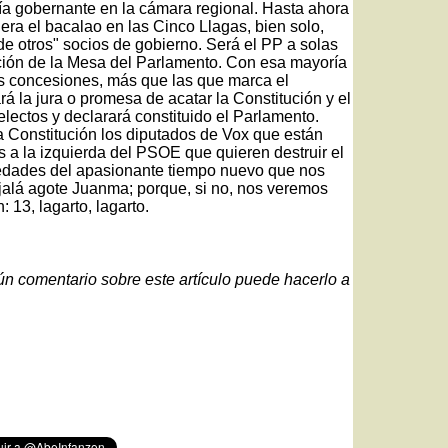
ría gobernante en la cámara regional. Hasta ahora
era el bacalao en las Cinco Llagas, bien solo,
e otros" socios de gobierno. Será el PP a solas
ición de la Mesa del Parlamento. Con esa mayoría
s concesiones, más que las que marca el
á la jura o promesa de acatar la Constitución y el
lectos y declarará constituido el Parlamento.
la Constitución los diputados de Vox que están
os a la izquierda del PSOE que quieren destruir el
edades del apasionante tiempo nuevo que nos
ojalá agote Juanma; porque, si no, nos veremos
: 13, lagarto, lagarto.
gún comentario sobre este artículo puede hacerlo a