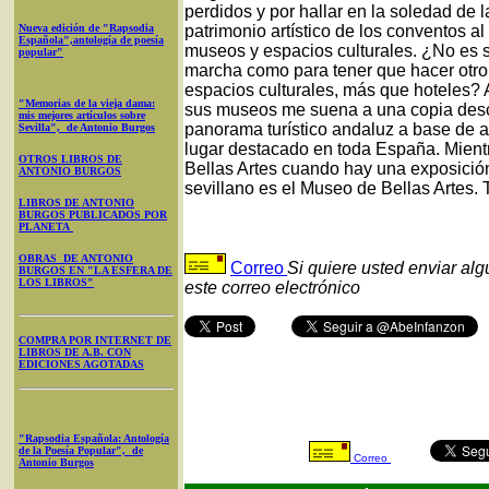
perdidos y por hallar en la soledad de 
Nueva edición de "Rapsodia
patrimonio artístico de los conventos a
Española",antología de poesía
museos y espacios culturales. ¿No es s
popular"
marcha como para tener que hacer otro
espacios culturales, más que hoteles? 
"Memorias de la vieja dama:
sus museos me suena a una copia desc
mis mejores artículos sobre
panorama turístico andaluz a base de a
Sevilla", de Antonio Burgos
lugar destacado en toda España. Mien
OTROS LIBROS DE
Bellas Artes cuando hay una exposición
ANTONIO BURGOS
sevillano es el Museo de Bellas Artes. 
LIBROS DE ANTONIO
BURGOS PUBLICADOS POR
PLANETA
OBRAS DE ANTONIO
Correo
Si quiere usted enviar al
BURGOS EN "LA ESFERA DE
LOS LIBROS"
este correo electrónico
COMPRA POR INTERNET DE
LIBROS DE A.B. CON
EDICIONES AGOTADAS
"Rapsodia Española: Antología
de la Poesía Popular", de
Correo
Antonio Burgos