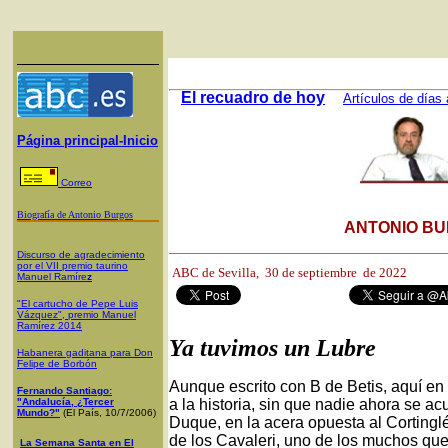
El recuadro de hoy
Artículos de días 
Página principal-Inicio
Correo
Biografía de Antonio Burgos
ANTONIO BU
Discurso de agradecimiento
por el VII premio taurino
ABC de Sevilla,
30 de septiembre de 2022
Manuel Ramíre
z
"El cartucho de Pepe Luis
Vázquez", premio Manuel
Ramírez 2014
Ya tuvimos un Lubre
Habanera gaditana para Don
Felipe de Borbón
Aunque escrito con B de Betis, aquí en 
Fernando Santiago:
"Andalucía, ¿Tercer
a la historia, sin que nadie ahora se ac
Mundo?"
(El País, 10/7/2006)
Duque, en la acera opuesta al Cortinglés
de los Cavaleri, uno de los muchos que
La Semana Santa en El