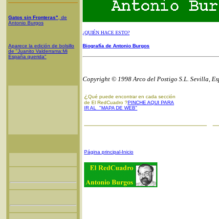
Gatos sin Fronteras"
, de
Antonio Burgos
¿QUIÉN HACE ESTO?
Aparece la edición de bolsillo
Biografía de Antonio Burgos
de "Juanito Valderrama:Mi
España querida"
Copyright © 1998 Arco del Postigo S.L. Sevilla, E
¿
Qué puede encontrar en cada sección
de El RedCuadro ?
PINCHE AQUI PARA
IR AL "MAPA DE WEB"
Página principal-Inicio