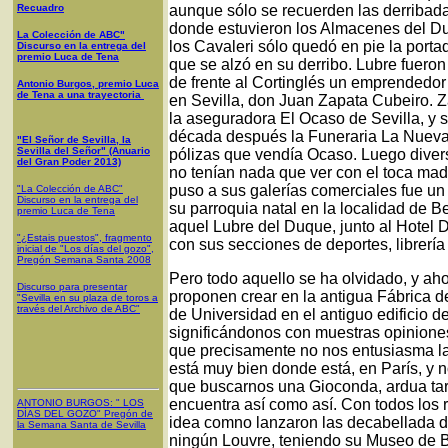
Recuadro
aunque sólo se recuerden las derriba
donde estuvieron los Almacenes del D
La Colección de ABC"
los Cavaleri sólo quedó en pie la porta
Discurso en la entrega del
premio Luca de Tena
que se alzó en su derribo. Lubre fuero
de frente al Cortinglés un emprendedo
Antonio Burgos, premio Luca
de Tena a una trayectoria
en Sevilla, don Juan Zapata Cubeiro. Z
la aseguradora El Ocaso de Sevilla, y s
década después la Funeraria La Nueva 
"El Señor de Sevilla, la
Sevilla del Señor" (Anuario
pólizas que vendía Ocaso. Luego divers
del Gran Poder 2013)
no tenían nada que ver con el toca mad
puso a sus galerías comerciales fue un
"La Colección de ABC"
Discurso en la entrega del
su parroquia natal en la localidad de 
premio Luca de Tena
aquel Lubre del Duque, junto al Hotel D
"¿Estais puestos", fragmento
con sus secciones de deportes, librería 
inicial de "Los días del gozo",
Pregón Semana Santa 2008
Pero todo aquello se ha olvidado, y aho
Discurso para presentar
proponen crear en la antigua Fábrica
"Sevilla en su plaza de toros a
través del Archivo de ABC"
de Universidad en el antiguo edificio 
significándonos con muestras opinione
que precisamente no nos entusiasma la 
está muy bien donde está, en París, y
que buscarnos una Gioconda, ardua tar
encuentra así como así. Con todos los 
ANTONIO BURGOS
: "
LOS
DÍAS DEL GOZO
"
Pregón de
idea comno lanzaron las decabellada de
la Semana Santa
de Sevilla
ningún Louvre, teniendo su Museo de Bel