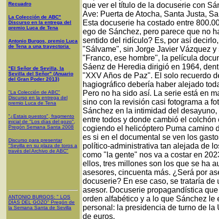
Recuadro
que ver el título de la docuserie con S
Ave: Puerta de Atocha, Santa Justa, 
La Colección de ABC"
Esta docuserie ha costado entre 800.000
Discurso en la entrega del
premio Luca de Tena
ego de Sánchez, pero parece que no ha
sentido del ridículo? Es, por así decirl
Antonio Burgos, premio Luca
de Tena a una trayectoria
"Sálvame", sin Jorge Javier Vázquez y
"Franco, ese hombre", la película docu
Sáenz de Heredia dirigió en 1964, dent
"El Señor de Sevilla, la
Sevilla del Señor" (Anuario
"XXV Años de Paz". El solo recuerdo d
del Gran Poder 2013)
hagiográfico debería haber alejado tod
Pero no ha sido así. La serie está en m
"La Colección de ABC"
Discurso en la entrega del
sino con la revisión casi fotograma a f
premio Luca de Tena
Sánchez en la intimidad del desayuno, 
"¿Estais puestos", fragmento
entre todos y donde cambió el colchón
inicial de "Los días del gozo",
Pregón Semana Santa 2008
cogiendo el helicóptero Puma camino de 
es si en el documental se ven los gas
Discurso para presentar
político-administrativa tan alejada de 
"Sevilla en su plaza de toros a
través del Archivo de ABC"
como "la gente" nos va a costar en 20
ellos, tres millones son los que se ha
asesores, cincuenta más. ¿Será por as
docuserie? En ese caso, se trataría de
asesor. Docuserie propagandística que
ANTONIO BURGOS
: "
LOS
orden alfabético y a lo que Sánchez le 
DÍAS DEL GOZO
"
Pregón de
personal: la presidencia de turno de l
la Semana Santa
de Sevilla
de euros.