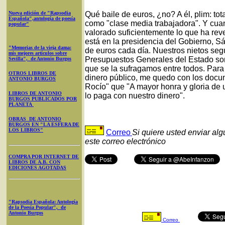
Nueva edición de "Rapsodia
Qué baile de euros, ¿no? A él, plim: to
Española",antología de poesía
como "clase media trabajadora". Y cuan
popular"
valorado suficientemente lo que ha reve
está en la presidencia del Gobierno, 
"Memorias de la vieja dama:
de euros cada día. Nuestros nietos se
mis mejores artículos sobre
Presupuestos Generales del Estado son
Sevilla", de Antonio Burgos
que se la sufragamos entre todos. Para
OTROS LIBROS DE
dinero público, me quedo con los docu
ANTONIO BURGOS
Rocío" que "A mayor honra y gloria de 
LIBROS DE ANTONIO
lo paga con nuestro dinero".
BURGOS PUBLICADOS POR
PLANETA
OBRAS DE ANTONIO
BURGOS EN "LA ESFERA DE
LOS LIBROS"
Correo
Si quiere usted enviar al
este correo electrónico
COMPRA POR INTERNET DE
LIBROS DE A.B. CON
EDICIONES AGOTADAS
"Rapsodia Española: Antología
de la Poesía Popular", de
Antonio Burgos
Correo