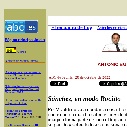
El recuadro de hoy
Artículos de días 
Página principal-Inicio
Correo
Biografía de Antonio Burgos
ANTONIO BU
Discurso de agradecimiento
por el VII premio taurino
ABC de Sevilla,
20 de octubre de 2022
Manuel Ramíre
z
"El cartucho de Pepe Luis
Vázquez", premio Manuel
Ramírez 2014
Sánchez, en modo Rociíto
Habanera gaditana para Don
Felipe de Borbón
Por Vivaldi no va a quedar la cosa. Lo d
Fernando Santiago:
"Andalucía, ¿Tercer
docuserie en marcha sobre el presiden
Mundo?"
(El País, 10/7/2006)
imagino forma parte de todo el tinglad
su partido y sobre todo a su persona co
La Semana Santa en El