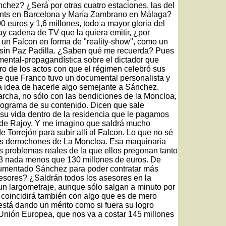
ánchez? ¿Será por otras cuatro estaciones, las del
Sants en Barcelona y María Zambrano en Málaga?
 euros y 1,6 millones, todo a mayor gloria del
y cadena de TV que la quiera emitir, ¿por
o, un Falcon en forma de "reality-show", como un
 sin Paz Padilla. ¿Saben qué me recuerda? Pues
mental-propagandística sobre el dictador que
ro de los actos con que el régimen celebró sus
e que Franco tuvo un documental personalista y
a idea de hacerle algo semejante a Sánchez.
archa, no sólo con las bendiciones de la Moncloa,
otograma de su contenido. Dicen que sale
su vida dentro de la residencia que le pagamos
 de Rajoy. Y me imagino que saldrá mucho
Torrejón para subir allí al Falcon. Lo que no sé
tos derrochones de La Moncloa. Esa maquinaria
los problemas reales de la que ellos pregonan tanto
23 nada menos que 130 millones de euros. De
 aumentado Sánchez para poder contratar más
esores? ¿Saldrán todos los asesores en la
 un largometraje, aunque sólo salgan a minuto por
 coincidirá también con algo que es de mero
está dando un mérito como si fuera su logro
a Unión Europea, que nos va a costar 145 millones