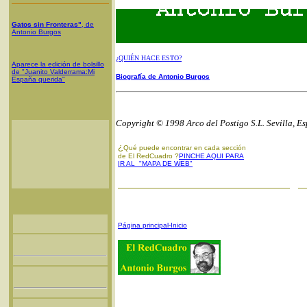
Gatos sin Fronteras"
, de
Antonio Burgos
¿QUIÉN HACE ESTO?
Aparece la edición de bolsillo
de "Juanito Valderrama:Mi
Biografía de Antonio Burgos
España querida"
Copyright © 1998 Arco del Postigo S.L. Sevilla, E
¿
Qué puede encontrar en cada sección
de El RedCuadro ?
PINCHE AQUI PARA
IR AL "MAPA DE WEB"
Página principal-Inicio