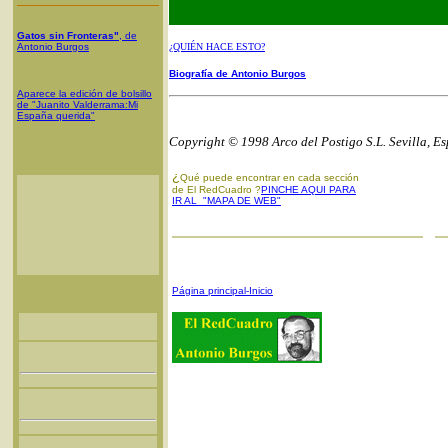
Gatos sin Fronteras"
, de
Antonio Burgos
¿QUIÉN HACE ESTO?
Biografía de Antonio Burgos
Aparece la edición de bolsillo
de "Juanito Valderrama:Mi
España querida"
Copyright © 1998 Arco del Postigo S.L. Sevilla, E
¿
Qué puede encontrar en cada sección
de El RedCuadro ?
PINCHE AQUI PARA
IR AL "MAPA DE WEB"
Página principal-Inicio