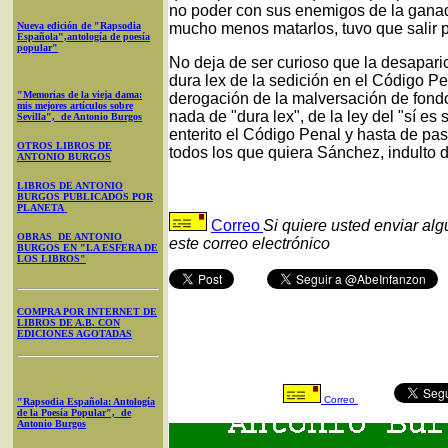
no poder con sus enemigos de la ganad
Nueva edición de "Rapsodia
mucho menos matarlos, tuvo que salir pr
Española",antología de poesía
popular"
No deja de ser curioso que la desapari
dura lex de la sedición en el Código Pe
"Memorias de la vieja dama:
derogación de la malversación de fondo
mis mejores artículos sobre
nada de "dura lex", de la ley del "sí es
Sevilla", de Antonio Burgos
enterito el Código Penal y hasta de pas
OTROS LIBROS DE
todos los que quiera Sánchez, indulto d
ANTONIO BURGOS
LIBROS DE ANTONIO
BURGOS PUBLICADOS POR
PLANETA
Correo
Si quiere usted enviar al
OBRAS DE ANTONIO
este correo electrónico
BURGOS EN "LA ESFERA DE
LOS LIBROS"
COMPRA POR INTERNET DE
LIBROS DE A.B. CON
EDICIONES AGOTADAS
Correo
"Rapsodia Española: Antología
de la Poesía Popular", de
Antonio Burgos