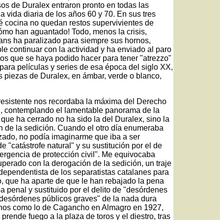
asos de Duralex entraron pronto en todas las
a vida diaria de los años 60 y 70. En sus tres
é cocina no quedan restos supervivientes de
Cómo han aguantado! Todo, menos la crisis,
ans ha paralizado para siempre sus hornos,
le continuar con la actividad y ha enviado al paro
ios que se haya podido hacer para tener "atrezzo"
ara películas y series de esa época del siglo XX,
 piezas de Duralex, en ámbar, verde o blanco,
 resistente nos recordaba la máxima del Derecho
n, contemplando el lamentable panorama de la
 que ha cerrado no ha sido la del Duralex, sino la
ón de la sedición. Cuando el otro día enumeraba
nzado, no podía imaginarme que iba a ser
 "catástrofe natural" y su sustitución por el de
rgencia de protección civil". Me equivocaba
perado con la derogación de la sedición, un traje
dependentista de los separatistas catalanes para
, que ha aparte de que le han rebajado la pena
a penal y sustituido por el delito de "desórdenes
"desórdenes públicos graves" de la nada dura
enos como lo de Cagancho en Almagro en 1927,
rende fuego a la plaza de toros y el diestro, tras