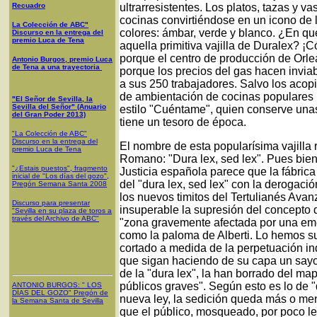
Recuadro
ultrarresistentes. Los platos, tazas y v
cocinas convirtiéndose en un icono de l
La Colección de ABC"
colores: ámbar, verde y blanco. ¿En qu
Discurso en la entrega del
premio Luca de Tena
aquella primitiva vajilla de Duralex? ¡
porque el centro de producción de Orle
Antonio Burgos, premio Luca
de Tena a una trayectoria
porque los precios del gas hacen inviab
a sus 250 trabajadores. Salvo los acop
de ambientación de cocinas populares p
"El Señor de Sevilla, la
Sevilla del Señor" (Anuario
estilo "Cuéntame", quien conserve unas
del Gran Poder 2013)
tiene un tesoro de época.
"La Colección de ABC"
Discurso en la entrega del
El nombre de esta popularísima vajilla
premio Luca de Tena
Romano: "Dura lex, sed lex". Pues bie
"¿Estais puestos", fragmento
Justicia española parece que la fábrica
inicial de "Los días del gozo",
del "dura lex, sed lex" con la derogaci
Pregón Semana Santa 2008
los nuevos timitos del Tertulianés Ava
Discurso para presentar
insuperable la supresión del concepto de
"Sevilla en su plaza de toros a
través del Archivo de ABC"
"zona gravemente afectada por una eme
como la paloma de Alberti. Lo hemos su
cortado a medida de la perpetuación in
que sigan haciendo de su capa un sayo
de la "dura lex", la han borrado del map
públicos graves". Según esto es lo de 
ANTONIO BURGOS
: "
LOS
DÍAS DEL GOZO
"
Pregón de
nueva ley, la sedición queda más o m
la Semana Santa
de Sevilla
que el público, mosqueado, por poco le p