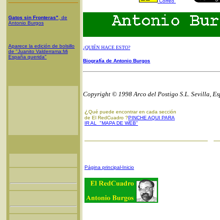
Correo
Gatos sin Fronteras"
, de
Antonio Burgos
Aparece la edición de bolsillo
¿QUIÉN HACE ESTO?
de "Juanito Valderrama:Mi
España querida"
Biografía de Antonio Burgos
Copyright © 1998 Arco del Postigo S.L. Sevilla, E
¿
Qué puede encontrar en cada sección
de El RedCuadro ?
PINCHE AQUI PARA
IR AL "MAPA DE WEB"
Página principal-Inicio