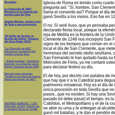
Recuadro
Iglesia de Roma es tenido como cuart
pregunta así: "Sí, hombre, San Clement
La Colección de ABC"
llama el convento así? Porque el día 
Discurso en la entrega del
premio Luca de Tena
ganó Sevilla a los moros. Eso fue en 
Antonio Burgos, premio Luca
de Tena a una trayectoria
O no. Si seré iluso, que yo pensaba pe
declarado fiesta local, porque la efemé
reja de Melilla es la frontera de la Un
"El Señor de Sevilla, la
Clemente de 1248 nos incorporó San Fer
Sevilla del Señor" (Anuario
del Gran Poder 2013)
signo de los tiempos que corrían en el c
local el día de San Clemente, que met
"La Colección de ABC"
Discurso en la entrega del
hermosos del secreto otoño sevillano, c
premio Luca de Tena
San Fernando le han quitado hasta su f
"¿Estais puestos", fragmento
Miércoles de Feria, ya me contará uste
inicial de "Los días del gozo",
para declarar festivo su día.
Pregón Semana Santa 2008
Discurso para presentar
El de hoy, por decirlo con palabra de m
"Sevilla en su plaza de toros a
través del Archivo de ABC"
que hay que ir a la Catedral para degus
patrimonio inmaterial. Hoy es el día de
única procesión en toda Sevilla que no 
pasos...que no existen. Si hay una Sevi
pasado (ni debe pasar) el tiempo, es la
Cabildos, el Metropolitano y el de la c
ANTONIO BURGOS
: "
LOS
DÍAS DEL GOZO
"
Pregón de
se abre su urna y le entregan al alcald
la Semana Santa
de Sevilla
ganó mil batallas, y le dan el pendón d