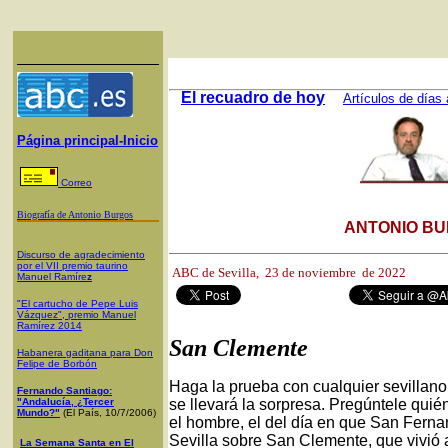
El recuadro de hoy
Artículos de días 
Página principal-Inicio
Correo
Biografía de Antonio Burgos
ANTONIO BU
Discurso de agradecimiento
por el VII premio taurino
ABC de Sevilla,
23 de noviembre de 2022
Manuel Ramíre
z
"El cartucho de Pepe Luis
Vázquez", premio Manuel
Ramírez 2014
San Clemente
Habanera gaditana para Don
Felipe de Borbón
Haga la prueba con cualquier sevillano
Fernando Santiago:
"Andalucía, ¿Tercer
se llevará la sorpresa. Pregúntele quié
Mundo?"
(El País, 10/7/2006)
el hombre, el del día en que San Ferna
Sevilla sobre San Clemente, que vivió a
La Semana Santa en El