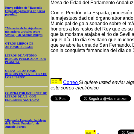
Mesa de Edad del Parlamento Andaluz, 
Nueva edición de "Rapsodia
Española",antología de poesía
Con el Pendón y la Espada, procesión p
popular"
la majestuosidad del órgano atronando 
Municipal de gala sonando sobre el má
honores a los restos del Rey que es su
"Memorias de la vieja dama:
mis mejores artículos sobre
que la morisma atajaba el río de Sevill
Sevilla", de Antonio Burgos
aquel día. Un día sevillano que mucho
OTROS LIBROS DE
que se abre la urna de San Fernando. 
ANTONIO BURGOS
con la conquista fernandina del día de
LIBROS DE ANTONIO
BURGOS PUBLICADOS POR
PLANETA
OBRAS DE ANTONIO
BURGOS EN "LA ESFERA DE
LOS LIBROS"
Correo
Si quiere usted enviar al
este correo electrónico
COMPRA POR INTERNET DE
LIBROS DE A.B. CON
EDICIONES AGOTADAS
"Rapsodia Española: Antología
de la Poesía Popular", de
Antonio Burgos