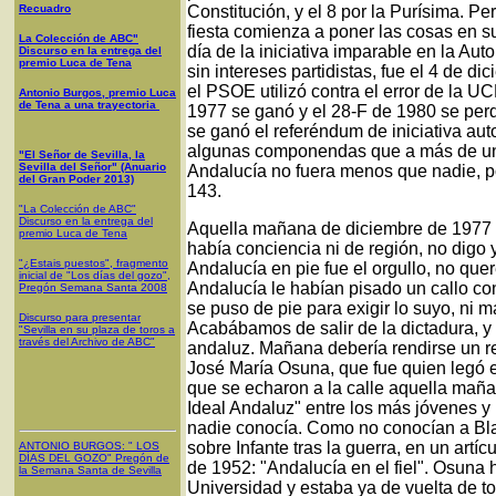
Recuadro
Constitución, y el 8 por la Purísima. P
fiesta comienza a poner las cosas en su
La Colección de ABC"
día de la iniciativa imparable en la Au
Discurso en la entrega del
premio Luca de Tena
sin intereses partidistas, fue el 4 de d
el PSOE utilizó contra el error de la U
Antonio Burgos, premio Luca
de Tena a una trayectoria
1977 se ganó y el 28-F de 1980 se per
se ganó el referéndum de iniciativa au
algunas componendas que a más de un p
"El Señor de Sevilla, la
Sevilla del Señor" (Anuario
Andalucía no fuera menos que nadie, por
del Gran Poder 2013)
143.
"La Colección de ABC"
Discurso en la entrega del
Aquella mañana de diciembre de 1977 
premio Luca de Tena
había conciencia ni de región, no dig
"¿Estais puestos", fragmento
Andalucía en pie fue el orgullo, no que
inicial de "Los días del gozo",
Andalucía le habían pisado un callo co
Pregón Semana Santa 2008
se puso de pie para exigir lo suyo, ni
Discurso para presentar
Acabábamos de salir de la dictadura, y
"Sevilla en su plaza de toros a
través del Archivo de ABC"
andaluz. Mañana debería rendirse un re
José María Osuna, que fue quien legó 
que se echaron a la calle aquella maña
Ideal Andaluz" entre los más jóvenes 
nadie conocía. Como no conocían a Blas
sobre Infante tras la guerra, en un artí
ANTONIO BURGOS
: "
LOS
DÍAS DEL GOZO
"
Pregón de
de 1952: "Andalucía en el fiel". Osuna
la Semana Santa
de Sevilla
Universidad y estaba ya de vuelta de t