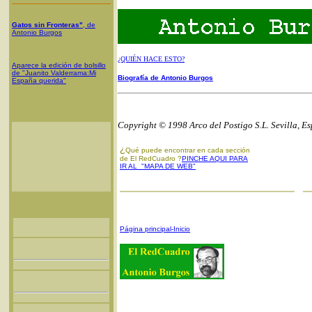
Gatos sin Fronteras"
, de
Antonio Burgos
¿QUIÉN HACE ESTO?
Aparece la edición de bolsillo
de "Juanito Valderrama:Mi
Biografía de Antonio Burgos
España querida"
Copyright © 1998 Arco del Postigo S.L. Sevilla, E
¿
Qué puede encontrar en cada sección
de El RedCuadro ?
PINCHE AQUI PARA
IR AL "MAPA DE WEB"
Página principal-Inicio