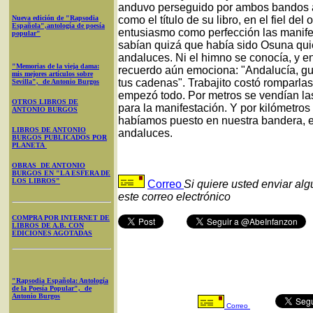
anduvo perseguido por ambos bandos a
Nueva edición de "Rapsodia
como el título de su libro, en el fiel d
Española",antología de poesía
entusiasmo como perfección las manife
popular"
sabían quizá que había sido Osuna quie
andaluces. Ni el himno se conocía, y en
"Memorias de la vieja dama:
recuerdo aún emociona: "Andalucía, gu
mis mejores artículos sobre
tus cadenas". Trabajito costó romparlas
Sevilla", de Antonio Burgos
empezó todo. Por metros se vendían las
OTROS LIBROS DE
para la manifestación. Y por kilómetros
ANTONIO BURGOS
habíamos puesto en nuestra bandera, e
LIBROS DE ANTONIO
andaluces.
BURGOS PUBLICADOS POR
PLANETA
OBRAS DE ANTONIO
BURGOS EN "LA ESFERA DE
LOS LIBROS"
Correo
Si quiere usted enviar al
este correo electrónico
COMPRA POR INTERNET DE
LIBROS DE A.B. CON
EDICIONES AGOTADAS
"Rapsodia Española: Antología
de la Poesía Popular", de
Antonio Burgos
Correo