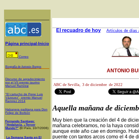
El recuadro de hoy
Artículos de días 
Página principal-Inicio
Correo
Biografía de Antonio Burgos
ANTONIO BU
Discurso de agradecimiento
por el VII premio taurino
ABC de Sevilla, 3
de diciembre de 2022
Manuel Ramíre
z
"El cartucho de Pepe Luis
Vázquez", premio Manuel
Ramírez 2014
Aquella mañana de diciemb
Habanera gaditana para Don
Felipe de Borbón
Muy bien que la creación del 4 de dic
Fernando Santiago:
"Andalucía, ¿Tercer
mañana celebramos, no la haya conside
Mundo?"
(El País, 10/7/2006)
aunque este año cae en domingo. Hubie
puente con tantos arcos como el 4 de di
La Semana Santa en El