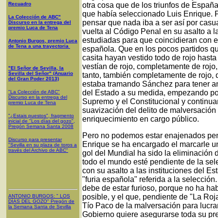
Recuadro
otra cosa que de los triunfos de España
que había seleccionado Luis Enrique. P
La Colección de ABC"
pensar que nada iba a ser así por casu
Discurso en la entrega del
premio Luca de Tena
vuelta al Código Penal en su asalto a l
estudiadas para que coincidieran con e
Antonio Burgos, premio Luca
de Tena a una trayectoria
española. Que en los pocos partidos q
casita hayan vestido todo de rojo hast
vestían de rojo, completamente de rojo
"El Señor de Sevilla, la
Sevilla del Señor" (Anuario
tanto, también completamente de rojo, 
del Gran Poder 2013)
estaba tramando Sánchez para tener an
del Estado a su medida, empezando por 
"La Colección de ABC"
Discurso en la entrega del
Supremo y el Constitucional y continuan
premio Luca de Tena
suavización del delito de malversación
"¿Estais puestos", fragmento
enriquecimiento en cargo público.
inicial de "Los días del gozo",
Pregón Semana Santa 2008
Pero no podemos estar enajenados pen
Discurso para presentar
Enrique se ha encargado el marcarle un
"Sevilla en su plaza de toros a
través del Archivo de ABC"
gol del Mundial ha sido la eliminación
todo el mundo esté pendiente de la sel
con su asalto a las instituciones del 
"furia española" referida a la selecció
debe de estar furioso, porque no ha ha
posible, y el que, pendiente de "La Roj
ANTONIO BURGOS
: "
LOS
DÍAS DEL GOZO
"
Pregón de
Tío Paco de la malversación para lucra
la Semana Santa
de Sevilla
Gobierno quiere asegurarse toda su prem