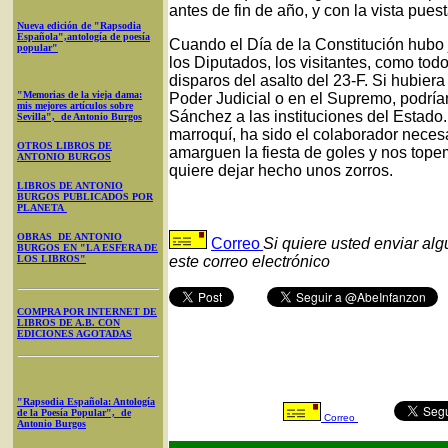
antes de fin de año, y con la vista pue
Nueva edición de "Rapsodia
Española",antología de poesía
Cuando el Día de la Constitución hubo 
popular"
los Diputados, los visitantes, como tod
disparos del asalto del 23-F. Si hubier
"Memorias de la vieja dama:
Poder Judicial o en el Supremo, podría
mis mejores artículos sobre
Sánchez a las instituciones del Estado. 
Sevilla", de Antonio Burgos
marroquí, ha sido el colaborador neces
OTROS LIBROS DE
amarguen la fiesta de goles y nos topem
ANTONIO BURGOS
quiere dejar hecho unos zorros.
LIBROS DE ANTONIO
BURGOS PUBLICADOS POR
PLANETA
OBRAS DE ANTONIO
Correo
Si quiere usted enviar al
BURGOS EN "LA ESFERA DE
LOS LIBROS"
este correo electrónico
COMPRA POR INTERNET DE
LIBROS DE A.B. CON
EDICIONES AGOTADAS
"Rapsodia Española: Antología
de la Poesía Popular", de
Correo
Antonio Burgos