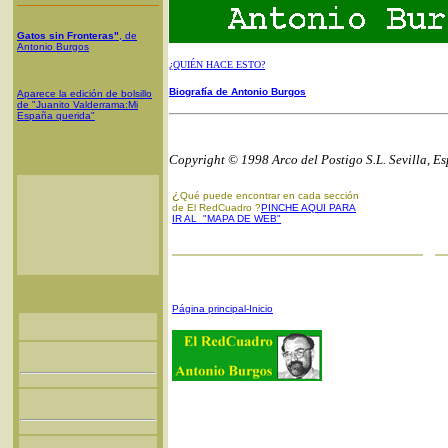
Gatos sin Fronteras"
, de
Antonio Burgos
¿QUIÉN HACE ESTO?
Biografía de Antonio Burgos
Aparece la edición de bolsillo
de "Juanito Valderrama:Mi
España querida"
Copyright © 1998 Arco del Postigo S.L. Sevilla, E
¿
Qué puede encontrar en cada sección
de El RedCuadro ?
PINCHE AQUI PARA
IR AL "MAPA DE WEB"
Página principal-Inicio