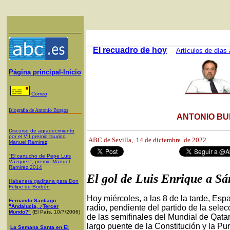
El recuadro de hoy
Artículos de días 
Página principal-Inicio
Correo
Biografía de Antonio Burgos
ANTONIO BU
Discurso de agradecimiento
por el VII premio taurino
ABC de Sevilla,
14 de diciembre de 2022
Manuel Ramíre
z
"El cartucho de Pepe Luis
Vázquez", premio Manuel
Ramírez 2014
El gol de Luis Enrique a S
Habanera gaditana para Don
Felipe de Borbón
Hoy miércoles, a las 8 de la tarde, Esp
Fernando Santiago:
"Andalucía, ¿Tercer
radio, pendiente del partido de la sele
Mundo?"
(El País, 10/7/2006)
de las semifinales del Mundial de Qata
largo puente de la Constitución y la P
La Semana Santa en El