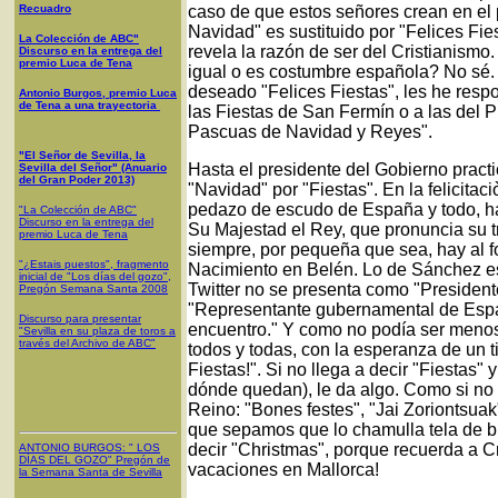
Recuadro
caso de que estos señores crean en el p
Navidad" es sustituido por "Felices Fie
La Colección de ABC"
revela la razón de ser del Cristianismo
Discurso en la entrega del
premio Luca de Tena
igual o es costumbre española? No sé
deseado "Felices Fiestas", les he respo
Antonio Burgos, premio Luca
de Tena a una trayectoria
las Fiestas de San Fermín o a las del 
Pascuas de Navidad y Reyes".
"El Señor de Sevilla, la
Hasta el presidente del Gobierno practi
Sevilla del Señor" (Anuario
del Gran Poder 2013)
"Navidad" por "Fiestas". En la felicitaci
pedazo de escudo de España y todo, ha
"La Colección de ABC"
Discurso en la entrega del
Su Majestad el Rey, que pronuncia su t
premio Luca de Tena
siempre, por pequeña que sea, hay al 
"¿Estais puestos", fragmento
Nacimiento en Belén. Lo de Sánchez es 
inicial de "Los días del gozo",
Twitter no se presenta como "Presiden
Pregón Semana Santa 2008
"Representante gubernamental de Españ
Discurso para presentar
encuentro." Y como no podía ser meno
"Sevilla en su plaza de toros a
través del Archivo de ABC"
todos y todas, con la esperanza de un t
Fiestas!". Si no llega a decir "Fiestas" 
dónde quedan), le da algo. Como si no l
Reino: "Bones festes", "Jai Zoriontsuak
que sepamos que lo chamulla tela de bi
decir "Christmas", porque recuerda a C
ANTONIO BURGOS
: "
LOS
DÍAS DEL GOZO
"
Pregón de
vacaciones en Mallorca!
la Semana Santa
de Sevilla