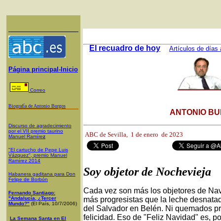
El recuadro de hoy
Artículos de días 
Página principal-Inicio
Correo
Biografía de Antonio Burgos
ANTONIO BU
Discurso de agradecimiento
por el VII premio taurino
ABC de Sevilla, 1
de enero de 2023
Manuel Ramíre
z
"El cartucho de Pepe Luis
Vázquez", premio Manuel
Ramírez 2014
Soy objetor de Nochevieja
Habanera gaditana para Don
Felipe de Borbón
Cada vez son más los objetores de Navi
Fernando Santiago:
"Andalucía, ¿Tercer
más progresistas que la leche desnata
Mundo?"
(El País, 10/7/2006)
del Salvador en Belén. Ni quemados pr
felicidad. Eso de "Feliz Navidad" es, p
La Semana Santa en El