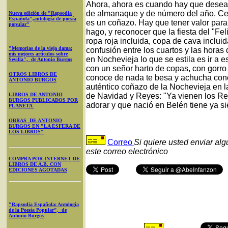
Ahora, ahora es cuando hay que desear
de almanaque y de número del año. C
Nueva edición de "Rapsodia
Española",antología de poesía
es un coñazo. Hay que tener valor para
popular"
hago, y reconocer que la fiesta del "Fe
ropa roja incluida, copa de cava inclu
"Memorias de la vieja dama:
confusión entre los cuartos y las horas
mis mejores artículos sobre
en Nochevieja lo que se estila es ir a e
Sevilla", de Antonio Burgos
con un señor harto de copas, con gorro
OTROS LIBROS DE
conoce de nada te besa y achucha cono 
ANTONIO BURGOS
auténtico coñazo de la Nochevieja en 
LIBROS DE ANTONIO
de Navidad y Reyes: "Ya vienen los Rey
BURGOS PUBLICADOS POR
adorar y que nació en Belén tiene ya si
PLANETA
OBRAS DE ANTONIO
BURGOS EN "LA ESFERA DE
LOS LIBROS"
Correo
Si quiere usted enviar al
este correo electrónico
COMPRA POR INTERNET DE
LIBROS DE A.B. CON
EDICIONES AGOTADAS
"Rapsodia Española: Antología
de la Poesía Popular", de
Antonio Burgos