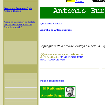
Correo
Gatos sin Fronteras"
, de
Antonio Burgos
Aparece la edición de bolsillo
¿QUIÉN HACE ESTO?
de "Juanito Valderrama:Mi
España querida"
Biografía de Antonio Burgos
Copyright © 1998 Arco del Postigo S.L. Sevilla, E
¿
Qué puede encontrar en cada sección
de El RedCuadro ?
PINCHE AQUI PARA
IR AL "MAPA DE WEB"
Página principal-Inicio