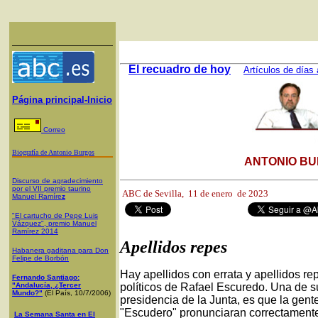
El recuadro de hoy
Artículos de días 
Página principal-Inicio
Correo
Biografía de Antonio Burgos
ANTONIO BU
Discurso de agradecimiento
por el VII premio taurino
ABC de Sevilla, 1
1 de enero de 2023
Manuel Ramíre
z
"El cartucho de Pepe Luis
Vázquez", premio Manuel
Ramírez 2014
Apellidos repes
Habanera gaditana para Don
Felipe de Borbón
Hay apellidos con errata y apellidos r
Fernando Santiago:
"Andalucía, ¿Tercer
políticos de Rafael Escuredo. Una de su
Mundo?"
(El País, 10/7/2006)
presidencia de la Junta, es que la gente
"Escudero" pronunciaran correctament
La Semana Santa en El