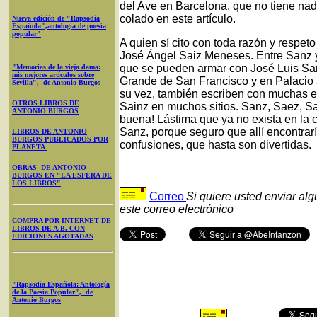
del Ave en Barcelona, que no tiene na
colado en este artículo.
Nueva edición de "Rapsodia
Española",antología de poesía
popular"
A quien sí cito con toda razón y respe
José Ángel Saiz Meneses. Entre Sanz 
que se pueden armar con José Luis Sa
"Memorias de la vieja dama:
mis mejores artículos sobre
Grande de San Francisco y en Palacio a
Sevilla", de Antonio Burgos
su vez, también escriben con muchas er
OTROS LIBROS DE
Sainz en muchos sitios. Sanz, Saez, Sa
ANTONIO BURGOS
buena! Lástima que ya no exista en la c
Sanz, porque seguro que allí encontrar
LIBROS DE ANTONIO
BURGOS PUBLICADOS POR
confusiones, que hasta son divertidas.
PLANETA
OBRAS DE ANTONIO
BURGOS EN "LA ESFERA DE
LOS LIBROS"
Correo
Si quiere usted enviar al
este correo electrónico
COMPRA POR INTERNET DE
LIBROS DE A.B. CON
EDICIONES AGOTADAS
"Rapsodia Española: Antología
de la Poesía Popular", de
Antonio Burgos