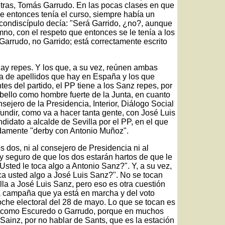
etras, Tomás Garrudo. En las pocas clases en que
e entonces tenía el curso, siempre había un
 condiscípulo decía: "Será Garrido, ¿no?, aunque
mno, con el respeto que entonces se le tenía a los
 Garrudo, no Garrido; está correctamente escrito
 hay repes. Y los que, a su vez, reúnen ambas
a de apellidos que hay en España y los que
tes del partido, el PP tiene a los Sanz repes, por
bello como hombre fuerte de la Junta, en cuanto
jero de la Presidencia, Interior, Diálogo Social
fundir, como va a hacer tanta gente, con José Luis
idato a alcalde de Sevilla por el PP, en el que
damente "derby con Antonio Muñoz".
 dos, ni al consejero de Presidencia ni al
oy seguro de que los dos estarán hartos de que le
sted le toca algo a Antonio Sanz?". Y, a su vez,
ca usted algo a José Luis Sanz?". No se tocan
illa a José Luis Sanz, pero eso es otra cuestión
a campaña que ya está en marcha y del voto
che electoral del 28 de mayo. Lo que se tocan es
a, como Escuredo o Garrudo, porque en muchos
 Sainz, por no hablar de Sants, que es la estación