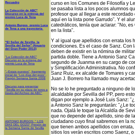
Recuadro
curso en los Comunes de Filosofía y L
se pasaba lista a los pocos alumnos qu
La Colección de ABC"
profesor que al llegar a este recordado
Discurso en la entrega del
premio Luca de Tena
aquí en la lista pone Garrudo". Y el alu
catedráticos, tenía que aclarar: "No, es
Antonio Burgos, premio Luca
de Tena a una trayectoria
en la lista".
Y al igual que apellidos con errata los
"El Señor de Sevilla, la
condiciones. Es el caso de Sanz. Con l
Sevilla del Señor" (Anuario
del Gran Poder 2013)
deben de existir en la nómina de militan
partida doble. Tiene a Antonio Sanz Ca
"La Colección de ABC"
Discurso en la entrega del
segundo de Juanma en su cargo de conse
premio Luca de Tena
y Simplificación Administrativa. No con
"¿Estais puestos", fragmento
Sanz Ruiz, ex alcalde de Tomares y cand
inicial de "Los días del gozo",
Juan J. Borrero ha llamado muy acerta
Pregón Semana Santa 2008
Discurso para presentar
No se lo he preguntado a ninguno de los
"Sevilla en su plaza de toros a
través del Archivo de ABC"
alcaldable por Sevilla del PP, pero est
digan por ejemplo a José Luis Sanz: "¿U
a Antonio Sanz le preguntarán: "¿Le to
nada. Ojalá le toque la Alcaldía de Sev
que no depende del apellido, sino de l
ciudadano cuyo final sabremos en la no
ANTONIO BURGOS
: "
LOS
DÍAS DEL GOZO
"
Pregón de
que tienen ambos apellidos con errat
la Semana Santa
de Sevilla
sitios los verán escritos como Saenz, o