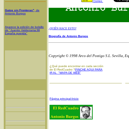
Correo
Gatos sin Fronteras"
, de
Antonio Burgos
Aparece la edición de bolsillo
¿QUIÉN HACE ESTO?
de "Juanito Valderrama:Mi
España querida"
Biografía de Antonio Burgos
Copyright © 1998 Arco del Postigo S.L. Sevilla, E
¿
Qué puede encontrar en cada sección
de El RedCuadro ?
PINCHE AQUI PARA
IR AL "MAPA DE WEB"
Página principal-Inicio