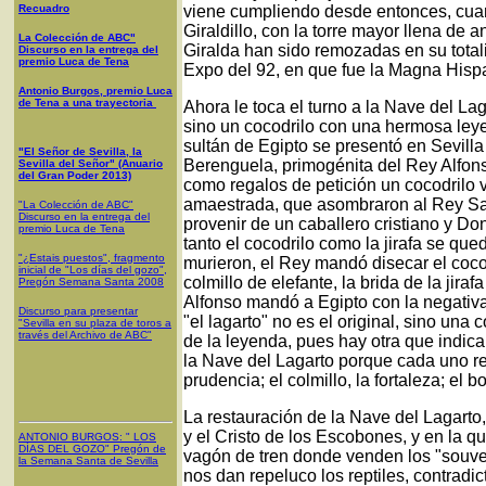
Recuadro
viene cumpliendo desde entonces, cuan
Giraldillo, con la torre mayor llena de
La Colección de ABC"
Giralda han sido remozadas en su total
Discurso en la entrega del
premio Luca de Tena
Expo del 92, en que fue la Magna Hispa
Antonio Burgos, premio Luca
de Tena a una trayectoria
Ahora le toca el turno a la Nave del La
sino un cocodrilo con una hermosa ley
sultán de Egipto se presentó en Sevilla
"El Señor de Sevilla, la
Berenguela, primogénita del Rey Alfons
Sevilla del Señor" (Anuario
del Gran Poder 2013)
como regalos de petición un cocodrilo vi
amaestrada, que asombraron al Rey Sabi
"La Colección de ABC"
Discurso en la entrega del
provenir de un caballero cristiano y Do
premio Luca de Tena
tanto el cocodrilo como la jirafa se que
"¿Estais puestos", fragmento
murieron, el Rey mandó disecar el cocodr
inicial de "Los días del gozo",
colmillo de elefante, la brida de la jir
Pregón Semana Santa 2008
Alfonso mandó a Egipto con la negativa
Discurso para presentar
"el lagarto" no es el original, sino una
"Sevilla en su plaza de toros a
través del Archivo de ABC"
de la leyenda, pues hay otra que indic
la Nave del Lagarto porque cada uno rep
prudencia; el colmillo, la fortaleza; el b
La restauración de la Nave del Lagarto,
y el Cristo de los Escobones, y en la q
ANTONIO BURGOS
: "
LOS
DÍAS DEL GOZO
"
Pregón de
vagón de tren donde venden los "souve
la Semana Santa
de Sevilla
nos dan repeluco los reptiles, contrad