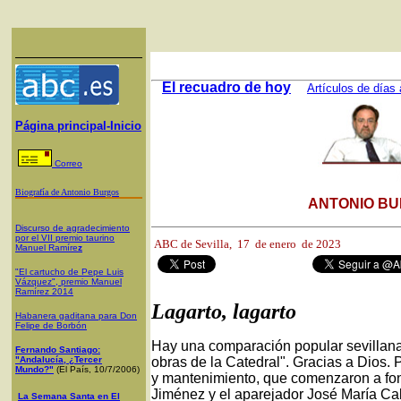
El recuadro de hoy
Artículos de días 
Página principal-Inicio
Correo
Biografía de Antonio Burgos
ANTONIO BU
Discurso de agradecimiento
por el VII premio taurino
ABC de Sevilla, 1
7 de enero de 2023
Manuel Ramíre
z
"El cartucho de Pepe Luis
Vázquez", premio Manuel
Ramírez 2014
Lagarto, lagarto
Habanera gaditana para Don
Felipe de Borbón
Hay una comparación popular sevillana 
Fernando Santiago:
"Andalucía, ¿Tercer
obras de la Catedral". Gracias a Dios. 
Mundo?"
(El País, 10/7/2006)
y mantenimiento, que comenzaron a fond
Jiménez y el aparejador José María Ca
La Semana Santa en El