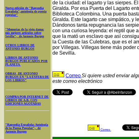
de la ciudad: el lagarto y las sierpes. El
Giralda. Por esa Puerta del Lagarto entr
Nueva edición de "Rapsodia
Española",antología de poesía
Biblioteca Colombina. Una puerta basta
popular"
Giralda. Este lagarto cae simpático, y l
Dándonos tanta repugnancia las serpient
"Memorias de la vieja dama:
con una curiosa leyenda: el reptil que a
mis mejores artículos sobre
que la mató un esclavo que así consigui
Sevilla", de Antonio Burgos
la Cuesta de las Culebras, que es el a
OTROS LIBROS DE
por Villegas. Villegas tiene más poder q
ANTONIO BURGOS
de Sevilla.
LIBROS DE ANTONIO
BURGOS PUBLICADOS POR
PLANETA
OBRAS DE ANTONIO
Correo
Si quiere usted enviar al
BURGOS EN "LA ESFERA DE
LOS LIBROS"
este correo electrónico
COMPRA POR INTERNET DE
LIBROS DE A.B. CON
EDICIONES AGOTADAS
"Rapsodia Española: Antología
de la Poesía Popular", de
Correo
Antonio Burgos