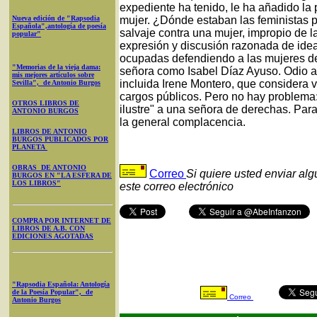
expediente ha tenido, le ha añadido la
Nueva edición de "Rapsodia
mujer. ¿Dónde estaban las feministas 
Española",antología de poesía
salvaje contra una mujer, impropio de l
popular"
expresión y discusión razonada de ide
ocupadas defendiendo a las mujeres de
"Memorias de la vieja dama:
señora como Isabel Díaz Ayuso. Odio 
mis mejores artículos sobre
incluida Irene Montero, que considera v
Sevilla", de Antonio Burgos
cargos públicos. Pero no hay problema
OTROS LIBROS DE
ilustre" a una señora de derechas. Para
ANTONIO BURGOS
la general complacencia.
LIBROS DE ANTONIO
BURGOS PUBLICADOS POR
PLANETA
OBRAS DE ANTONIO
Correo
Si quiere usted enviar al
BURGOS EN "LA ESFERA DE
LOS LIBROS"
este correo electrónico
COMPRA POR INTERNET DE
LIBROS DE A.B. CON
EDICIONES AGOTADAS
"Rapsodia Española: Antología
de la Poesía Popular", de
Correo
Antonio Burgos