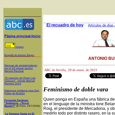
El recuadro de hoy
Artículos de días 
Página principal-Inicio
Correo
Biografía de Antonio Burgos
ANTONIO BU
Discurso de agradecimiento
por el VII premio taurino
ABC de Sevilla,
29 de enero de 2023
Manuel Ramíre
z
"El cartucho de Pepe Luis
Vázquez", premio Manuel
Ramírez 2014
Feminismo de doble vara
Habanera gaditana para Don
Felipe de Borbón
Quien ponga en España una fábrica de d
Fernando Santiago:
"Andalucía, ¿Tercer
en el lenguaje de la ministra Ione Bel
Mundo?"
(El País, 10/7/2006)
Roig, el presidente de Mercadona, y ob
medirlo todo por distinto rasero, en la 
La Semana Santa en El