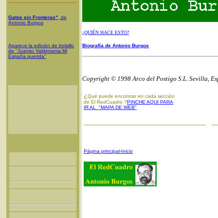
Gatos sin Fronteras"
, de
Antonio Burgos
¿QUIÉN HACE ESTO?
Aparece la edición de bolsillo
Biografía de Antonio Burgos
de "Juanito Valderrama:Mi
España querida"
Copyright © 1998 Arco del Postigo S.L. Sevilla, E
¿
Qué puede encontrar en cada sección
de El RedCuadro ?
PINCHE AQUI PARA
IR AL "MAPA DE WEB"
Página principal-Inicio