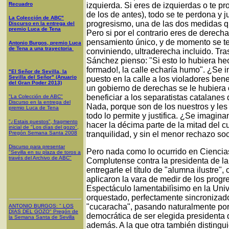
Recuadro
izquierda. Si eres de izquierdas o te 
de los de antes), todo se te perdona y j
La Colección de ABC"
progresismo, una de las dos medidas q
Discurso en la entrega del
premio Luca de Tena
Pero si por el contrario eres de derech
pensamiento único, y de momento se te 
Antonio Burgos, premio Luca
de Tena a una trayectoria
conviniendo, ultraderecha incluido. Tr
Sánchez pienso: "Si esto lo hubiera he
formado!, la calle echaría humo". ¿Se
"El Señor de Sevilla, la
Sevilla del Señor" (Anuario
puesto en la calle a los violadores bene
del Gran Poder 2013)
un gobierno de derechas se le hubiera o
beneficiar a los separatistas catalane
"La Colección de ABC"
Discurso en la entrega del
Nada, porque son de los nuestros y les
premio Luca de Tena
todo lo permite y justifica. ¿Se imagina
"¿Estais puestos", fragmento
hacer la décima parte de la mitad del 
inicial de "Los días del gozo",
Pregón Semana Santa 2008
tranquilidad, y sin el menor rechazo so
Discurso para presentar
Pero nada como lo ocurrido en Ciencias
"Sevilla en su plaza de toros a
través del Archivo de ABC"
Complutense contra la presidenta de l
entregarle el título de "alumna ilustre"
aplicaron la vara de medir de los progre
Espectáculo lamentabilìsimo en la Uni
orquestado, perfectamente sincronizado
"cucaracha", pasando naturalmente por 
ANTONIO BURGOS
: "
LOS
DÍAS DEL GOZO
"
Pregón de
democrática de ser elegida presidenta
la Semana Santa
de Sevilla
además. A la que otra también distinguid