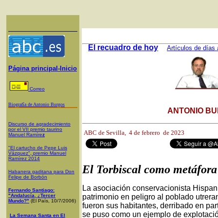
El recuadro de hoy
Artículos de días 
Página principal-Inicio
Correo
Biografía de Antonio Burgos
ANTONIO BU
Discurso de agradecimiento
por el VII premio taurino
ABC de Sevilla, 4
de febrero de 2023
Manuel Ramíre
z
"El cartucho de Pepe Luis
Vázquez", premio Manuel
Ramírez 2014
El Torbiscal como metáfora
Habanera gaditana para Don
Felipe de Borbón
La asociación conservacionista Hispania
Fernando Santiago:
"Andalucía, ¿Tercer
patrimonio en peligro al poblado utrera
Mundo?"
(El País, 10/7/2006)
fueron sus habitantes, derribado en par
se puso como un ejemplo de explotació
La Semana Santa en El