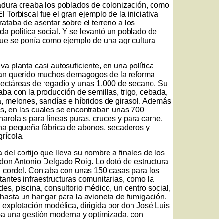
tadura creaba los poblados de colonización, como
 Torbiscal fue el gran ejemplo de la iniciativa
rataba de asentar sobre el terreno a los
da política social. Y se levantó un poblado de
que se ponía como ejemplo de una agricultura
a planta casi autosuficiente, en una política
eran querido muchos demagogos de la reforma
hectáreas de regadío y unas 1.000 de secano. Su
ba con la producción de semillas, trigo, cebada,
a, melones, sandías e híbridos de girasol. Además
s, en las cuales se encontraban unas 700
harolais para líneas puras, cruces y para carne.
una pequeña fábrica de abonos, secaderos y
rícola.
del cortijo que lleva su nombre a finales de los
 don Antonio Delgado Roig. Lo dotó de estructura
 a cordel. Contaba con unas 150 casas para los
rtantes infraestructuras comunitarias, como la
ades, piscina, consultorio médico, un centro social,
hasta un hangar para la avioneta de fumigación.
 explotación modélica, dirigida por don José Luis
a una gestión moderna y optimizada, con