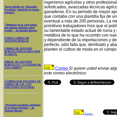
ingenieros agrícolas y otros profesiona
sofisticados, avanzadas técnicas agríc
Nueva edición de "Rapsodia
Española",antología de poesía
ganaderas. En su periodo de mayor apo
popular"
que contaba con una plantilla fija de 
eventual a más de 200 personas. La mec
"Memorias de la vieja dama:
primitivos trabajadores hizo que el po
mis mejores artículos sobre
su lamentable estado actual de ruina y p
Sevilla", de Antonio Burgos
metáfora de lo que ha ocurrido con nues
OTROS LIBROS DE
y dependiente de la importaciones y de 
ANTONIO BURGOS
perfecto, sólo falta que, derribado y a
LIBROS DE ANTONIO
planten el cultivo de moda en el campo 
BURGOS PUBLICADOS POR
PLANETA
OBRAS DE ANTONIO
BURGOS EN "LA ESFERA DE
LOS LIBROS"
Correo
Si quiere usted enviar al
este correo electrónico
COMPRA POR INTERNET DE
LIBROS DE A.B. CON
EDICIONES AGOTADAS
"Rapsodia Española: Antología
de la Poesía Popular", de
Antonio Burgos
Correo