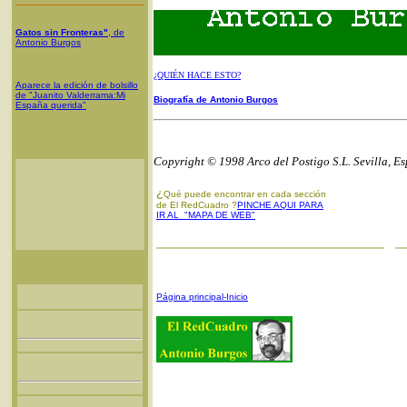
Gatos sin Fronteras"
, de
Antonio Burgos
¿QUIÉN HACE ESTO?
Aparece la edición de bolsillo
de "Juanito Valderrama:Mi
Biografía de Antonio Burgos
España querida"
Copyright © 1998 Arco del Postigo S.L. Sevilla, E
¿
Qué puede encontrar en cada sección
de El RedCuadro ?
PINCHE AQUI PARA
IR AL "MAPA DE WEB"
Página principal-Inicio