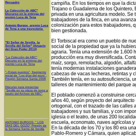
Recuadro
campiña. En los tiempos en que la dic
Trajano o Guadalema de los Quintero, El
La Colección de ABC"
privada en una agricultura modelo. Se t
Discurso en la entrega del
premio Luca de Tena
trabajadores de la finca, en una avanza
colonización para estos trabajadores, 
Antonio Burgos, premio Luca
de Tena a una trayectoria
bien gestionada.
El Torbiscal era como un pueblo de nuev
"El Señor de Sevilla, la
social de la propiedad que ya la hubi
Sevilla del Señor" (Anuario
del Gran Poder 2013)
agraria. Tenía una extensión de 1.600 
producción era muy diversificada. Conta
"La Colección de ABC"
Discurso en la entrega del
maíz, sorgo, remolacha, algodón, alfalf
premio Luca de Tena
tenía modernas instalaciones ganadera
"¿Estais puestos", fragmento
cabezas de vacas lecheras, retintas y c
inicial de "Los días del gozo",
También tenía, en su autosuficiencia, 
Pregón Semana Santa 2008
talleres de mantenimiento del parque ag
Discurso para presentar
"Sevilla en su plaza de toros a
través del Archivo de ABC"
El poblado comenzó a construirse cerca 
años 40, según proyecto del arquitecto
ortogonal, con el trazado de las calles
trabajadores y sus familias, y con impo
iglesia o el teatro, de unas 200 localid
escuela, economato, naves agrícolas y 
ANTONIO BURGOS
: "
LOS
DÍAS DEL GOZO
"
Pregón de
En la década de los 70 y los 80 era una
la Semana Santa
de Sevilla
Pablo-Romero y Cámara, quien aplicab