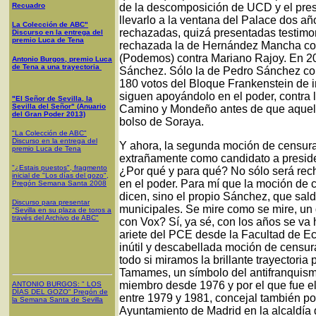
Recuadro
de la descomposición de UCD y el pres
llevarlo a la ventana del Palace dos 
La Colección de ABC"
rechazadas, quizá presentadas testimo
Discurso en la entrega del
premio Luca de Tena
rechazada la de Hernández Mancha cont
(Podemos) contra Mariano Rajoy. En 20
Antonio Burgos, premio Luca
de Tena a una trayectoria
Sánchez. Sólo la de Pedro Sánchez con
180 votos del Bloque Frankenstein de i
siguen apoyándolo en el poder, contra 
"El Señor de Sevilla, la
Sevilla del Señor" (Anuario
Camino y Mondeño antes de que aquello
del Gran Poder 2013)
bolso de Soraya.
"La Colección de ABC"
Discurso en la entrega del
Y ahora, la segunda moción de censur
premio Luca de Tena
extrañamente como candidato a presid
"¿Estais puestos", fragmento
¿Por qué y para qué? No sólo será re
inicial de "Los días del gozo",
en el poder. Para mí que la moción de
Pregón Semana Santa 2008
dicen, sino el propio Sánchez, que sald
Discurso para presentar
municipales. Se mire como se mire, u
"Sevilla en su plaza de toros a
través del Archivo de ABC"
con Vox? Sí, ya sé, con los años se va
ariete del PCE desde la Facultad de 
inútil y descabellada moción de censu
todo si miramos la brillante trayectoria 
Tamames, un símbolo del antifranquism
miembro desde 1976 y por el que fue e
ANTONIO BURGOS
: "
LOS
DÍAS DEL GOZO
"
Pregón de
entre 1979 y 1981, concejal también por
la Semana Santa
de Sevilla
Ayuntamiento de Madrid en la alcaldía 