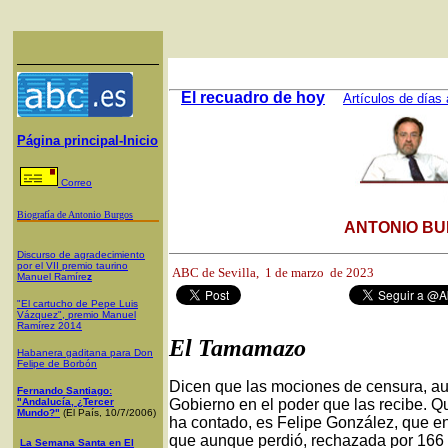
El recuadro de hoy
Artículos de días 
Página principal-Inicio
Correo
Biografía de Antonio Burgos
ANTONIO BU
Discurso de agradecimiento
por el VII premio taurino
ABC de Sevilla, 1
de marzo de 2023
Manuel Ramíre
z
"El cartucho de Pepe Luis
Vázquez", premio Manuel
Ramírez 2014
El Tamamazo
Habanera gaditana para Don
Felipe de Borbón
Dicen que las mociones de censura, au
Fernando Santiago:
"Andalucía, ¿Tercer
Gobierno en el poder que las recibe. Qu
Mundo?"
(El País, 10/7/2006)
ha contado, es Felipe González, que e
que aunque perdió, rechazada por 166 vo
La Semana Santa en El