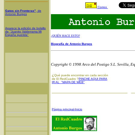
Correo
Gatos sin Fronteras"
, de
Antonio Burgos
Aparece la edición de bolsillo
de "Juanito Valderrama:Mi
España querida"
¿QUIÉN HACE ESTO?
Biografía de Antonio Burgos
Copyright © 1998 Arco del Postigo S.L. Sevilla, E
¿
Qué puede encontrar en cada sección
de El RedCuadro ?
PINCHE AQUI PARA
IR AL "MAPA DE WEB"
Página principal-Inicio