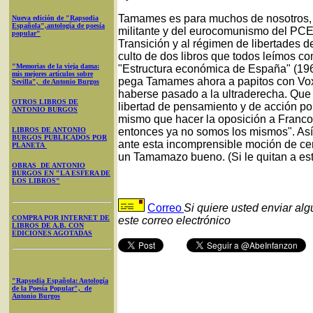
Tamames es para muchos de nosotros, l
Nueva edición de "Rapsodia
Española",antología de poesía
militante y del eurocomunismo del PCE
popular"
Transición y al régimen de libertades d
culto de dos libros que todos leímos co
"Memorias de la vieja dama:
"Estructura económica de España" (19
mis mejores artículos sobre
pega Tamames ahora a papitos con Vox,
Sevilla", de Antonio Burgos
haberse pasado a la ultraderecha. Que 
OTROS LIBROS DE
libertad de pensamiento y de acción pol
ANTONIO BURGOS
mismo que hacer la oposición a Franco 
LIBROS DE ANTONIO
entonces ya no somos los mismos". Así
BURGOS PUBLICADOS POR
ante esta incomprensible moción de ce
PLANETA
un Tamamazo bueno. (Si le quitan a esta
OBRAS DE ANTONIO
BURGOS EN "LA ESFERA DE
LOS LIBROS"
Correo
Si quiere usted enviar al
COMPRA POR INTERNET DE
este correo electrónico
LIBROS DE A.B. CON
EDICIONES AGOTADAS
"Rapsodia Española: Antología
de la Poesía Popular", de
Antonio Burgos