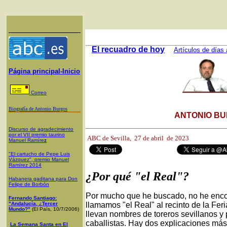
El recuadro de hoy
Artículos de días 
Página principal-Inicio
Correo
Biografía de Antonio Burgos
ANTONIO BU
Discurso de agradecimiento
por el VII premio taurino
ABC de Sevilla, 2
7 de abril de 2023
Manuel Ramíre
z
"El cartucho de Pepe Luis
Vázquez", premio Manuel
Ramírez 2014
¿Por qué "el Real"?
Habanera gaditana para Don
Felipe de Borbón
Por mucho que he buscado, no he enco
Fernando Santiago:
"Andalucía, ¿Tercer
llamamos "el Real" al recinto de la Feri
Mundo?"
(El País, 10/7/2006)
llevan nombres de toreros sevillanos y 
caballistas. Hay dos explicaciones má
La Semana Santa en El