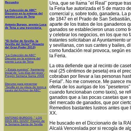
Recuadro
Una, que se llama "el Real" porque tras
la Feria fue autorizada el 5 de marzo d
La Colección de ABC"
comercial y, sobre todo, ganadera. La p
Discurso en la entrega del
premio Luca de Tena
de 1847 en el Prado de San Sebastián, 
aparte de los tratos de los ganaderos q
Antonio Burgos, premio Luca
de Tena a una trayectoria
ganados se establecieron unas como t
y celebrar los negocios, en los que no fa
tratantes solicitaban al Ayuntamiento u
"El Señor de Sevilla, la
Sevilla del Señor" (Anuario
y sevillanas, con sus cantes y bailes, di
del Gran Poder 2013)
como fundación real provoca, según est
la Feria.
"La Colección de ABC"
Discurso en la entrega del
premio Luca de Tena
La otra defiende que al recinto de caset
"¿Estais puestos", fragmento
real (25 céntimos de peseta) era el pre
inicial de "Los días del gozo",
cobraban por llevar a las personas hasta
Pregón Semana Santa 2008
Feria!". No me convence. Me parece m
Discurso para presentar
oferta de los aurigas de los "peseteros
"Sevilla en su plaza de toros a
través del Archivo de ABC"
cuando funcionaban como taxis), se ref
ganados que a las pocas casetas que s
del mercado de ganados, que por cierto
Remedios bastantes lustros antes que l
XX.
ANTONIO BURGOS
: "
LOS
DÍAS DEL GOZO
"
Pregón de
He buscado en el Diccionario de la RAE
la Semana Santa
de Sevilla
Alcalá Venceslada por si recogía de al