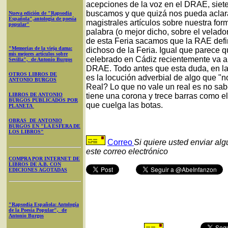
acepciones de la voz en el DRAE, siete
buscamos y que quizá nos pueda aclara
Nueva edición de "Rapsodia
Española",antología de poesía
magistrales artículos sobre nuestra for
popular"
palabra (o mejor dicho, sobre el velador 
de esta Feria sacamos que la RAE defina
"Memorias de la vieja dama:
dichoso de la Feria. Igual que parece
mis mejores artículos sobre
celebrado en Cádiz recientemente va a s
Sevilla", de Antonio Burgos
DRAE. Todo antes que esta duda, en la
OTROS LIBROS DE
es la locución adverbial de algo que "no
ANTONIO BURGOS
Real? Lo que no vale un real es no sabe
LIBROS DE ANTONIO
tiene una corona y trece barras como e
BURGOS PUBLICADOS POR
que cuelga las botas.
PLANETA
OBRAS DE ANTONIO
BURGOS EN "LA ESFERA DE
LOS LIBROS"
Correo
Si quiere usted enviar al
este correo electrónico
COMPRA POR INTERNET DE
LIBROS DE A.B. CON
EDICIONES AGOTADAS
"Rapsodia Española: Antología
de la Poesía Popular", de
Antonio Burgos