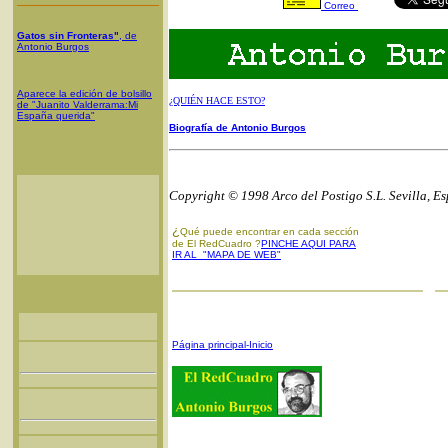
Correo
Gatos sin Fronteras"
, de
Antonio Burgos
Aparece la edición de bolsillo
¿QUIÉN HACE ESTO?
de "Juanito Valderrama:Mi
España querida"
Biografía de Antonio Burgos
Copyright © 1998 Arco del Postigo S.L. Sevilla, E
¿
Qué puede encontrar en cada sección
de El RedCuadro ?
PINCHE AQUI PARA
IR AL "MAPA DE WEB"
Página principal-Inicio