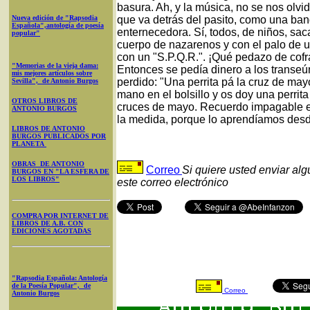
basura. Ah, y la música, no se nos olvi
Nueva edición de "Rapsodia
que va detrás del pasito, como una ba
Española",antología de poesía
enternecedora. Sí, todos, de niños, sa
popular"
cuerpo de nazarenos y con el palo de 
con un "S.P.Q.R.". ¡Qué pedazo de cofr
"Memorias de la vieja dama:
Entonces se pedía dinero a los transeú
mis mejores artículos sobre
perdido: "Una perrita pá la cruz de may
Sevilla", de Antonio Burgos
mano en el bolsillo y os doy una perrit
OTROS LIBROS DE
cruces de mayo. Recuerdo impagable e
ANTONIO BURGOS
la medida, porque lo aprendíamos desde
LIBROS DE ANTONIO
BURGOS PUBLICADOS POR
PLANETA
OBRAS DE ANTONIO
Correo
Si quiere usted enviar al
BURGOS EN "LA ESFERA DE
LOS LIBROS"
este correo electrónico
COMPRA POR INTERNET DE
LIBROS DE A.B. CON
EDICIONES AGOTADAS
"Rapsodia Española: Antología
de la Poesía Popular", de
Correo
Antonio Burgos