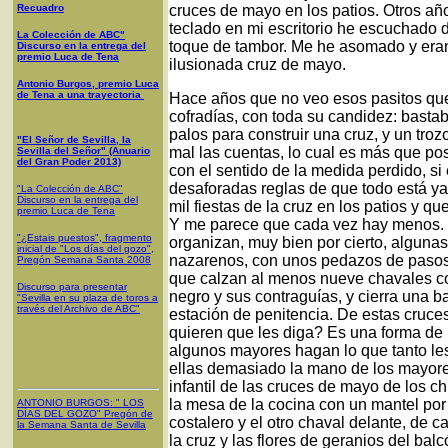
Recuadro
cruces de mayo en los patios. Otros añ
teclado en mi escritorio he escuchado 
La Colección de ABC"
toque de tambor. Me he asomado y eran
Discurso en la entrega del
premio Luca de Tena
ilusionada cruz de mayo.
Antonio Burgos, premio Luca
de Tena a una trayectoria
Hace años que no veo esos pasitos que 
cofradías, con toda su candidez: bastab
palos para construir una cruz, y un tro
"El Señor de Sevilla, la
mal las cuentas, lo cual es más que po
Sevilla del Señor" (Anuario
del Gran Poder 2013)
con el sentido de la medida perdido, s
desaforadas reglas de que todo está ya
"La Colección de ABC"
Discurso en la entrega del
mil fiestas de la cruz en los patios y que
premio Luca de Tena
Y me parece que cada vez hay menos. 
"¿Estais puestos", fragmento
organizan, muy bien por cierto, algun
inicial de "Los días del gozo",
nazarenos, con unos pedazos de pasos
Pregón Semana Santa 2008
que calzan al menos nueve chavales con
Discurso para presentar
negro y sus contraguías, y cierra una b
"Sevilla en su plaza de toros a
través del Archivo de ABC"
estación de penitencia. De estas cruc
quieren que les diga? Es una forma de 
algunos mayores hagan lo que tanto les
ellas demasiado la mano de los mayor
infantil de las cruces de mayo de los c
la mesa de la cocina con un mantel por
ANTONIO BURGOS
: "
LOS
DÍAS DEL GOZO
"
Pregón de
costalero y el otro chaval delante, de c
la Semana Santa
de Sevilla
la cruz y las flores de geranios del ba