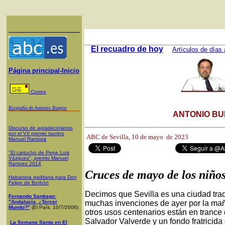
El recuadro de hoy
Artículos de días 
Página principal-Inicio
Correo
Biografía de Antonio Burgos
ANTONIO BU
Discurso de agradecimiento
por el VII premio taurino
ABC de Sevilla, 10
de mayo de 2023
Manuel Ramíre
z
"El cartucho de Pepe Luis
Vázquez", premio Manuel
Ramírez 2014
Cruces de mayo de los niño
Habanera gaditana para Don
Felipe de Borbón
Decimos que Sevilla es una ciudad tra
Fernando Santiago:
"Andalucía, ¿Tercer
muchas invenciones de ayer por la mañ
Mundo?"
(El País, 10/7/2006)
otros usos centenarios están en trance
Salvador Valverde y un fondo fratricida 
La Semana Santa en El