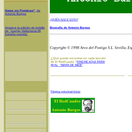
Gatos sin Fronteras"
, de
Antonio Burgos
¿QUIÉN HACE ESTO?
Aparece la edición de bolsillo
Biografía de Antonio Burgos
de "Juanito Valderrama:Mi
España querida"
Copyright © 1998 Arco del Postigo S.L. Sevilla, E
¿
Qué puede encontrar en cada sección
de El RedCuadro ?
PINCHE AQUI PARA
IR AL "MAPA DE WEB"
Página principal-Inicio