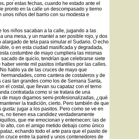
os, por estas fechas, cuando he estado ante el
de pronto en la calle un descompasado y tierno
 unos niños del barrio con su modesta e
los niños sacaban a la calle, jugando a las
a una mesa, y un mantel a ser posible rojo, y dos
zo alargado de tela para simular el Sudario. O echo
sible, o en esta ciudad masificada y degradada,
i esta costumbre de mayo cumpliera las mismas
 sacado de quicio, tendrían que celebrarse siete
 haber veinte mil pasitos infantiles por las calles.
No hablo ya de las cruces de mayo que
as hermandades, como cantera de costaleros y de
 casi tan grandes como los de Semana Santa,
 el costal, que llevan su capataz con el terno
anda contratada como si se tratara de una
es de mayo digamos semi-profesionalizadas, ¿qué
mantener la tradición, cierto. Pero también de que
 gusta: jugar a los pasitos. Pero como se ve en
es, no tienen esa candidez verdaderamente
hiquillos, que me emocionan y enternecen: las de
 lo alto, con el amigo metido debajo como único
apataz, echando todo el arte para que el pasito de
lcón cruce entre la pared y unos contenedores de