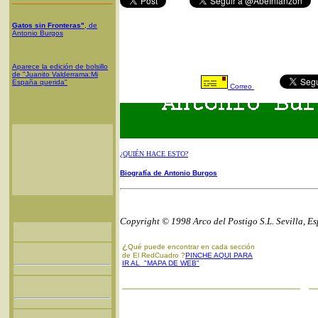
Gatos sin Fronteras"
, de
Antonio Burgos
Aparece la edición de bolsillo
de "Juanito Valderrama:Mi
España querida"
Correo
¿QUIÉN HACE ESTO?
Biografía de Antonio Burgos
Copyright © 1998 Arco del Postigo S.L. Sevilla, E
¿
Qué puede encontrar en cada sección
de El RedCuadro ?
PINCHE AQUI PARA
IR AL "MAPA DE WEB"