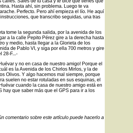
calles. Sales de tu casa y te dice que tienes que
tina. Hasta ahí, sin problema. Luego te va
ache. Perfecto. Pero ahí empieza el lío. He aquí
instrucciones, que transcribo seguidas, una tras
ieta tome la segunda salida, por la avenida de los
egar a la calle Pepito Pérez gire a la derecha hasta
ro y medio, hasta llegar a la Glorieta de los
nida de Pablo VI, y siga por ella 700 metros y gire
 28-F...-
Huévar y no en casa de nuestro amigo! Porque el
 es la Avenida de los Chirlos Mirlos, y la de
de los Olivos. Y algo hacemos mal siempre, porque
ra suelen no estar rotuladas en sus esquinas, el
Huévar cuando la casa de nuestro amigo está en
PS hay que saber más que el GPS para ir a los
gún comentario sobre este artículo puede hacerlo a