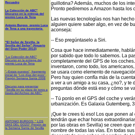
Recuadro
guillotina? Además, muchos de los inte
Pronto pediremos a Amazon hasta los c
La Colección de ABC"
Discurso en la entrega del
premio Luca de Tena
Las nuevas tecnologías nos han hecho 
alguien quiere saber algo, en vez de bu
Antonio Burgos, premio Luca
de Tena a una trayectoria
aconseja:
-- Eso pregúntaselo a Siri.
"El Señor de Sevilla, la
Sevilla del Señor" (Anuario
del Gran Poder 2013)
Cosa que hace inmediatamente, hablándo
por sabido que todo lo sabemos. La pa
"La Colección de ABC"
Discurso en la entrega del
completamente del GPS de los coches.
premio Luca de Tena
inventaron, como todo, los americanos,
se usara como elemento de navegación 
"¿Estais puestos", fragmento
inicial de "Los días del gozo",
Pero hay quien confía más de la cuenta 
Pregón Semana Santa 2008
a ver a un amigo a su casa, ¿no?, y te 
Discurso para presentar
preguntas dónde está eso y cómo se va,
"Sevilla en su plaza de toros a
través del Archivo de ABC"
-- Tú ponlo en el GPS del coche y verás
urbanización. Es Galaxia Gutemberg, 3
¡Que te crees tú eso! Los que ponen al
tendrán que echar horas extraordinaria
ANTONIO BURGOS
: "
LOS
por las obras en Sevilla) se creen que 
DÍAS DEL GOZO
"
Pregón de
la Semana Santa
de Sevilla
nombre de todas las vías. En todas sus