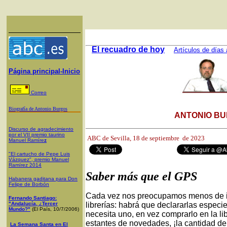
El recuadro de hoy
Artículos de días 
Página principal-Inicio
Correo
Biografía de Antonio Burgos
ANTONIO BU
Discurso de agradecimiento
por el VII premio taurino
ABC de Sevilla,
18 de septiembre de 2023
Manuel Ramíre
z
"El cartucho de Pepe Luis
Vázquez", premio Manuel
Ramírez 2014
Saber más que el GPS
Habanera gaditana para Don
Felipe de Borbón
Cada vez nos preocupamos menos de ir a 
Fernando Santiago:
"Andalucía, ¿Tercer
librerías: habrá que declararlas especi
Mundo?"
(El País, 10/7/2006)
necesita uno, en vez comprarlo en la lib
estantes de novedades, ¡la cantidad de
La Semana Santa en El