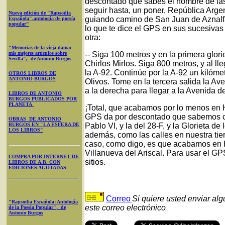
descontado que sabes el nombre de las 
seguir hasta, un poner, República Argen
Nueva edición de "Rapsodia
guiando camino de San Juan de Aznalfar
Española",antología de poesía
popular"
lo que te dice el GPS en sus sucesivas 
otra:
"Memorias de la vieja dama:
mis mejores artículos sobre
-- Siga 100 metros y en la primera glor
Sevilla", de Antonio Burgos
Chirlos Mirlos. Siga 800 metros, y al ll
la A-92. Continúe por la A-92 un kilómet
OTROS LIBROS DE
ANTONIO BURGOS
Olivos. Tome en la tercera salida la Ave
a la derecha para llegar a la Avenida del
LIBROS DE ANTONIO
BURGOS PUBLICADOS POR
PLANETA
¡Total, que acabamos por lo menos en 
GPS da por descontado que sabemos cuál
OBRAS DE ANTONIO
BURGOS EN "LA ESFERA DE
Pablo VI, y la del 28-F, y la Glorieta 
LOS LIBROS"
además, como las calles en nuestra tier
caso, como digo, es que acabamos en 
Villanueva del Ariscal. Para usar el G
COMPRA POR INTERNET DE
sitios.
LIBROS DE A.B. CON
EDICIONES AGOTADAS
Correo
Si quiere usted enviar al
"Rapsodia Española: Antología
este correo electrónico
de la Poesía Popular", de
Antonio Burgos