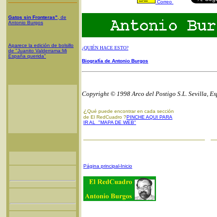
Correo
Gatos sin Fronteras"
, de
Antonio Burgos
Aparece la edición de bolsillo
¿QUIÉN HACE ESTO?
de "Juanito Valderrama:Mi
España querida"
Biografía de Antonio Burgos
Copyright © 1998 Arco del Postigo S.L. Sevilla, E
¿
Qué puede encontrar en cada sección
de El RedCuadro ?
PINCHE AQUI PARA
IR AL "MAPA DE WEB"
Página principal-Inicio