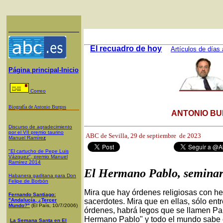
El recuadro de hoy
Artículos de días 
Página principal-Inicio
Correo
Biografía de Antonio Burgos
ANTONIO BU
Discurso de agradecimiento
por el VII premio taurino
ABC de Sevilla,
29 de septiembre de 2023
Manuel Ramíre
z
"El cartucho de Pepe Luis
Vázquez", premio Manuel
Ramírez 2014
El Hermano Pablo, seminar
Habanera gaditana para Don
Felipe de Borbón
Mira que hay órdenes religiosas con 
Fernando Santiago:
"Andalucía, ¿Tercer
sacerdotes. Mira que en ellas, sólo ent
Mundo?"
(El País, 10/7/2006)
órdenes, habrá legos que se llamen Pab
Hermano Pablo" y todo el mundo sabe qu
La Semana Santa en El