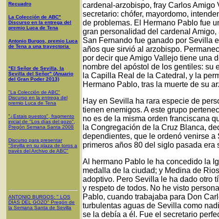
Recuadro
cardenal-arzobispo, fray Carlos Amigo 
secretario: chófer, mayordomo, intende
La Colección de ABC"
de problemas. El Hermano Pablo fue un
Discurso en la entrega del
premio Luca de Tena
gran personalidad del cardenal Amigo,
San Fernando fue ganado por Sevilla e
Antonio Burgos, premio Luca
de Tena a una trayectoria
años que sirvió al arzobispo. Permanec
por decir que Amigo Vallejo tiene una 
nombre del apóstol de los gentiles: su 
"El Señor de Sevilla, la
Sevilla del Señor" (Anuario
la Capilla Real de la Catedral, y la per
del Gran Poder 2013)
Hermano Pablo, tras la muerte de su ar
"La Colección de ABC"
Discurso en la entrega del
Hay en Sevilla ha rara especie de pers
premio Luca de Tena
tienen enemigos. A este grupo pertene
"¿Estais puestos", fragmento
no es de la misma orden franciscana qu
inicial de "Los días del gozo",
la Congregación de la Cruz Blanca, ded
Pregón Semana Santa 2008
dependientes, que le ordenó venirse a S
Discurso para presentar
primeros años 80 del siglo pasada era 
"Sevilla en su plaza de toros a
través del Archivo de ABC"
Al hermano Pablo le ha concedido la Igle
medalla de la ciudad; y Medina de Riosec
adoptivo. Pero Sevilla le ha dado otro 
y respeto de todos. No he visto person
Pablo, cuando trabajaba para Don Carlo
ANTONIO BURGOS
: "
LOS
DÍAS DEL GOZO
"
Pregón de
turbulentas aguas de Sevilla como nadi
la Semana Santa
de Sevilla
se la debía a él. Fue el secretario perf