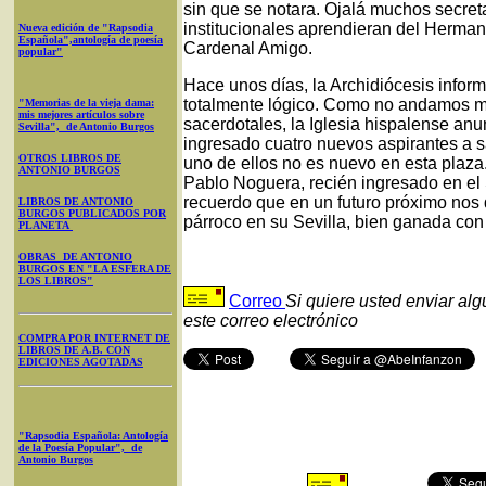
sin que se notara. Ojalá muchos secreta
institucionales aprendieran del Herman
Nueva edición de "Rapsodia
Española",antología de poesía
Cardenal Amigo.
popular"
Hace unos días, la Archidiócesis inform
totalmente lógico. Como no andamos 
"Memorias de la vieja dama:
mis mejores artículos sobre
sacerdotales, la Iglesia hispalense an
Sevilla", de Antonio Burgos
ingresado cuatro nuevos aspirantes a sa
OTROS LIBROS DE
uno de ellos no es nuevo en esta plaza
ANTONIO BURGOS
Pablo Noguera, recién ingresado en el 
recuerdo que en un futuro próximo nos
LIBROS DE ANTONIO
BURGOS PUBLICADOS POR
párroco en su Sevilla, bien ganada con s
PLANETA
OBRAS DE ANTONIO
BURGOS EN "LA ESFERA DE
LOS LIBROS"
Correo
Si quiere usted enviar al
este correo electrónico
COMPRA POR INTERNET DE
LIBROS DE A.B. CON
EDICIONES AGOTADAS
"Rapsodia Española: Antología
de la Poesía Popular", de
Antonio Burgos