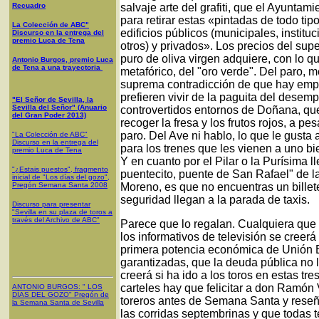
Recuadro
salvaje arte del grafiti, que el Ayuntam
para retirar estas «pintadas de todo ti
La Colección de ABC"
edificios públicos (municipales, institu
Discurso en la entrega del
premio Luca de Tena
otros) y privados». Los precios del sup
puro de oliva virgen adquiere, con lo qu
Antonio Burgos, premio Luca
de Tena a una trayectoria
metafórico, del "oro verde". Del paro, m
suprema contradicción de que hay emp
prefieren vivir de la paguita del desem
"El Señor de Sevilla, la
Sevilla del Señor" (Anuario
controvertidos entornos de Doñana, qu
del Gran Poder 2013)
recoger la fresa y los frutos rojos, a p
paro. Del Ave ni hablo, lo que le gusta a 
"La Colección de ABC"
Discurso en la entrega del
para los trenes que les vienen a uno bi
premio Luca de Tena
Y en cuanto por el Pilar o la Purísima 
"¿Estais puestos", fragmento
puentecito, puente de San Rafael" de l
inicial de "Los días del gozo",
Pregón Semana Santa 2008
Moreno, es que no encuentras un billete
seguridad llegan a la parada de taxis.
Discurso para presentar
"Sevilla en su plaza de toros a
través del Archivo de ABC"
Parece que lo regalan. Cualquiera que n
los informativos de televisión se cree
primera potencia económica de Unión 
garantizadas, que la deuda pública no ll
creerá si ha ido a los toros en estas tr
carteles hay que felicitar a don Ramón 
ANTONIO BURGOS
: "
LOS
DÍAS DEL GOZO
"
Pregón de
toreros antes de Semana Santa y reseñar
la Semana Santa
de Sevilla
las corridas septembrinas y que todas 