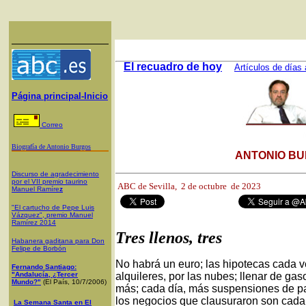
El recuadro de hoy
Artículos de días 
Página principal-Inicio
Correo
Biografía de Antonio Burgos
ANTONIO BU
Discurso de agradecimiento
por el VII premio taurino
ABC de Sevilla, 2
de octubre de 2023
Manuel Ramíre
z
"El cartucho de Pepe Luis
Vázquez", premio Manuel
Ramírez 2014
Tres llenos, tres
Habanera gaditana para Don
Felipe de Borbón
No habrá un euro; las hipotecas cada v
Fernando Santiago:
"Andalucía, ¿Tercer
alquileres, por las nubes; llenar de ga
Mundo?"
(El País, 10/7/2006)
más; cada día, más suspensiones de pag
los negocios que clausuraron son cad
La Semana Santa en El