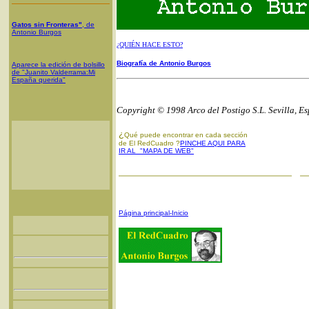
Gatos sin Fronteras"
, de
Antonio Burgos
¿QUIÉN HACE ESTO?
Biografía de Antonio Burgos
Aparece la edición de bolsillo
de "Juanito Valderrama:Mi
España querida"
Copyright © 1998 Arco del Postigo S.L. Sevilla, E
¿
Qué puede encontrar en cada sección
de El RedCuadro ?
PINCHE AQUI PARA
IR AL "MAPA DE WEB"
Página principal-Inicio