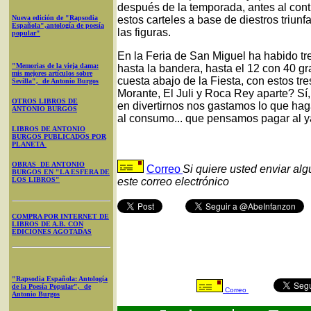
después de la temporada, antes al cont
Nueva edición de "Rapsodia
estos carteles a base de diestros triu
Española",antología de poesía
las figuras.
popular"
En la Feria de San Miguel ha habido tres
"Memorias de la vieja dama:
hasta la bandera, hasta el 12 con 40 gr
mis mejores artículos sobre
cuesta abajo de la Fiesta, con estos tre
Sevilla", de Antonio Burgos
Morante, El Juli y Roca Rey aparte? Sí, 
OTROS LIBROS DE
en divertirnos nos gastamos lo que hag
ANTONIO BURGOS
al consumo... que pensamos pagar al ya
LIBROS DE ANTONIO
BURGOS PUBLICADOS POR
PLANETA
OBRAS DE ANTONIO
Correo
Si quiere usted enviar al
BURGOS EN "LA ESFERA DE
LOS LIBROS"
este correo electrónico
COMPRA POR INTERNET DE
LIBROS DE A.B. CON
EDICIONES AGOTADAS
"Rapsodia Española: Antología
de la Poesía Popular", de
Correo
Antonio Burgos