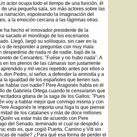
 Un actor ocupa todo el tiempo de una función, él
o de una pequeña sala, sin más actores sobre las
e la narración, espoleando la imaginación del
ces, a la emoción cercana a las lágrimas otras.
e ha hecho el innovador presidente de la
ha sacado el monólogo de los escenarios
ado. Llegó, largó su soliloquio, sin caer en la
es o de responder a preguntas con muy mala
in despedirse de nada ni de nadie, bajó de la
 soneto de Cervantes: "Fuése y no hubo nada". A
os en los plenos de las cámaras son justamente
aprendido y mil veces repetido antes por ellos o
o, don Pedro, sí señor, a defender la amnistía y a
a la igualdad de los españoles que tienen sus
rse hablar con nadie? Pere Aragonès habla en él
llo de Gabriela Ortega cuando le censuraron que
 recitadora gitana de la saga de los Gallos: "Pues
én voy a hablar mejor que conmigo misma y con
Pere Aragonès le importa una higa lo que piense
a mitad de los catalanes y más de doce millones
 ¿Quién va estar más de acuerdo con Pere
go del Senado, terminado el cual se despidió a
na; esto es, que cogió Puerta, Camino y Viti sin
plicas de nadie? ¿Para qué esa forma de perder el