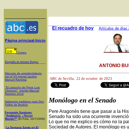
El recuadro de hoy
Artículos de días 
Página principal-Inicio
Correo
Biografía de Antonio Burgos
ANTONIO BU
Discurso de agradecimiento
por el VII premio taurino
ABC de Sevilla,
22 de octubre de 2023
Manuel Ramíre
z
"El cartucho de Pepe Luis
Vázquez", premio Manuel
Ramírez 2014
Monólogo en el Senado
Habanera gaditana para Don
Felipe de Borbón
Pere Aragonès tiene que pasar a la His
Fernando Santiago:
"Andalucía, ¿Tercer
Senado ha sido una ocurrente invención
Mundo?"
(El País, 10/7/2006)
Lo que no me explico es cómo no la pat
Sociedad de Autores. El monólogo es u
La Semana Santa en El