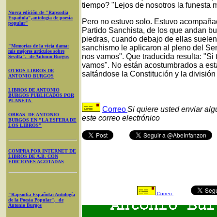
tiempo? "Lejos de nosotros la funesta m
Nueva edición de "Rapsodia
Española",antología de poesía
Pero no estuvo solo. Estuvo acompañad
popular"
Partido Sanchista, de los que andan bu
piedras, cuando debajo de ellas suelen
"Memorias de la vieja dama:
sanchismo le aplicaron al pleno del Sen
mis mejores artículos sobre
nos vamos". Que traducida resulta: "Si t
Sevilla", de Antonio Burgos
vamos". No están acostumbrados a esta
OTROS LIBROS DE
saltándose la Constitución y la divisi
ANTONIO BURGOS
LIBROS DE ANTONIO
BURGOS PUBLICADOS POR
PLANETA
Correo
Si quiere usted enviar al
OBRAS DE ANTONIO
este correo electrónico
BURGOS EN "LA ESFERA DE
LOS LIBROS"
COMPRA POR INTERNET DE
LIBROS DE A.B. CON
EDICIONES AGOTADAS
Correo
"Rapsodia Española: Antología
de la Poesía Popular", de
Antonio Burgos