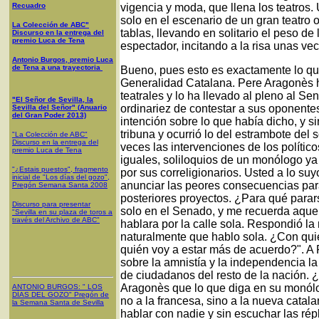
Recuadro
vigencia y moda, que llena los teatros.
solo en el escenario de un gran teatro 
La Colección de ABC"
tablas, llevando en solitario el peso d
Discurso en la entrega del
premio Luca de Tena
espectador, incitando a la risa unas ve
Antonio Burgos, premio Luca
de Tena a una trayectoria
Bueno, pues esto es exactamente lo qu
Generalidad Catalana. Pere Aragonès 
teatrales y lo ha llevado al pleno al Sen
"El Señor de Sevilla, la
ordinariez de contestar a sus oponent
Sevilla del Señor" (Anuario
del Gran Poder 2013)
intención sobre lo que había dicho, y s
tribuna y ocurrió lo del estrambote del
"La Colección de ABC"
Discurso en la entrega del
veces las intervenciones de los polític
premio Luca de Tena
iguales, soliloquios de un monólogo ya 
"¿Estais puestos", fragmento
por sus correligionarios. Usted a lo suy
inicial de "Los días del gozo",
anunciar las peores consecuencias par
Pregón Semana Santa 2008
posteriores proyectos. ¿Para qué para
Discurso para presentar
solo en el Senado, y me recuerda aque
"Sevilla en su plaza de toros a
través del Archivo de ABC"
hablara por la calle sola. Respondió la
naturalmente que hablo sola. ¿Con qui
quién voy a estar más de acuerdo?". A 
sobre la amnistía y la independencia l
de ciudadanos del resto de la nación.
Aragonès que lo que diga en su monólo
ANTONIO BURGOS
: "
LOS
DÍAS DEL GOZO
"
Pregón de
no a la francesa, sino a la nueva catala
la Semana Santa
de Sevilla
hablar con nadie y sin escuchar las ré