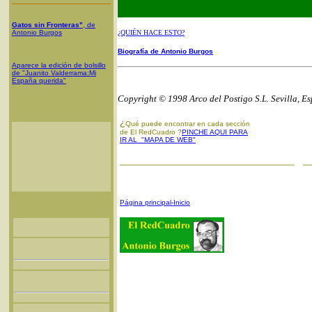
Gatos sin Fronteras"
, de
Antonio Burgos
¿QUIÉN HACE ESTO?
Biografía de Antonio Burgos
Aparece la edición de bolsillo
de "Juanito Valderrama:Mi
España querida"
Copyright © 1998 Arco del Postigo S.L. Sevilla, E
¿
Qué puede encontrar en cada sección
de El RedCuadro ?
PINCHE AQUI PARA
IR AL "MAPA DE WEB"
Página principal-Inicio