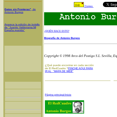
Correo
Gatos sin Fronteras"
, de
Antonio Burgos
Aparece la edición de bolsillo
de "Juanito Valderrama:Mi
España querida"
¿QUIÉN HACE ESTO?
Biografía de Antonio Burgos
Copyright © 1998 Arco del Postigo S.L. Sevilla, E
¿
Qué puede encontrar en cada sección
de El RedCuadro ?
PINCHE AQUI PARA
IR AL "MAPA DE WEB"
Página principal-Inicio