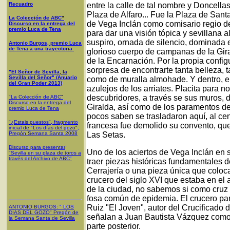
Recuadro
entre la calle de tal nombre y Doncella
Plaza de Alfaro... Fue la Plaza de Sant
La Colección de ABC"
de Vega Inclán como comisario regio d
Discurso en la entrega del
premio Luca de Tena
para dar una visión tópica y sevillana
suspiro, ornada de silencio, dominada e
Antonio Burgos, premio Luca
de Tena a una trayectoria
glorioso cuerpo de campanas de la Gir
de la Encarnación. Por la propia configu
sorpresa de encontrarte tanta belleza, ta
"El Señor de Sevilla, la
Sevilla del Señor" (Anuario
como de muralla almohade. Y dentro, el 
del Gran Poder 2013)
azulejos de los arriates. Placita para 
descubridores, a través se sus muros, d
"La Colección de ABC"
Discurso en la entrega del
Giralda, así como de los paramentos de
premio Luca de Tena
pocos saben se trasladaron aquí, al ce
"¿Estais puestos", fragmento
francesa fue demolido su convento, qu
inicial de "Los días del gozo",
Pregón Semana Santa 2008
Las Setas.
Discurso para presentar
Uno de los aciertos de Vega Inclán en 
"Sevilla en su plaza de toros a
través del Archivo de ABC"
traer piezas históricas fundamentales d
Cerrajería o una pieza única que coloc
crucero del siglo XVI que estaba en el 
de la ciudad, no sabemos si como cruz
fosa común de epidemia. El crucero pa
Ruiz "El Joven", autor del Crucificado 
ANTONIO BURGOS
: "
LOS
DÍAS DEL GOZO
"
Pregón de
señalan a Juan Bautista Vázquez como q
la Semana Santa
de Sevilla
parte posterior.