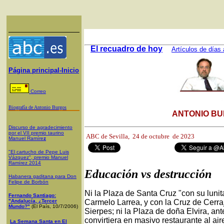
El recuadro de hoy
Artículos de días 
Página principal-Inicio
Correo
Biografía de Antonio Burgos
ANTONIO BU
Discurso de agradecimiento
por el VII premio taurino
ABC de Sevilla,
24 de octubre de 2023
Manuel Ramíre
z
"El cartucho de Pepe Luis
Vázquez", premio Manuel
Ramírez 2014
Educación vs destrucción
Habanera gaditana para Don
Felipe de Borbón
Ni la Plaza de Santa Cruz "con su luni
Fernando Santiago:
"Andalucía, ¿Tercer
Carmelo Larrea, y con la Cruz de Cerraj
Mundo?"
(El País, 10/7/2006)
Sierpes; ni la Plaza de doña Elvira, an
convirtiera en masivo restaurante al air
La Semana Santa en El