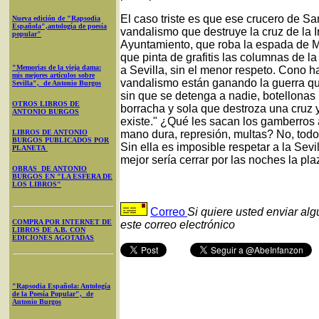
El caso triste es que ese crucero de Sa
Nueva edición de "Rapsodia
Española",antología de poesía
vandalismo que destruye la cruz de la In
popular"
Ayuntamiento, que roba la espada de Me
que pinta de grafitis las columnas de l
"Memorias de la vieja dama:
a Sevilla, sin el menor respeto. Cono 
mis mejores artículos sobre
vandalismo están ganando la guerra qu
Sevilla", de Antonio Burgos
sin que se detenga a nadie, botellona
OTROS LIBROS DE
borracha y sola que destroza una cruz
ANTONIO BURGOS
existe." ¿Qué les sacan los gamberros
LIBROS DE ANTONIO
mano dura, represión, multas? No, todo
BURGOS PUBLICADOS POR
Sin ella es imposible respetar a la Sevi
PLANETA
mejor sería cerrar por las noches la pl
OBRAS DE ANTONIO
BURGOS EN "LA ESFERA DE
LOS LIBROS"
Correo
Si quiere usted enviar al
COMPRA POR INTERNET DE
este correo electrónico
LIBROS DE A.B. CON
EDICIONES AGOTADAS
"Rapsodia Española: Antología
de la Poesía Popular", de
Antonio Burgos