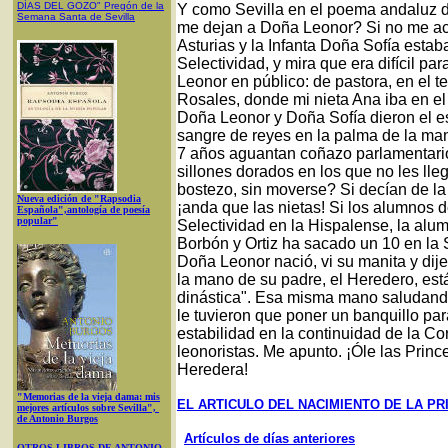
DÍAS DEL GOZO
"
Pregón de la
Y como Sevilla en el poema andaluz 
Semana Santa
de Sevilla
me dejan a Doña Leonor? Si no me ac
Asturias y la Infanta Doña Sofía esta
Selectividad, y mira que era difícil pa
Leonor en público: de pastora, en el t
Rosales, donde mi nieta Ana iba en el
Doña Leonor y Doña Sofía dieron el e
sangre de reyes en la palma de la ma
7 años aguantan coñazo parlamentario
sillones dorados en los que no les lleg
bostezo, sin moverse? Si decían de la
Nueva edición de "Rapsodia
¡anda que las nietas! Si los alumnos 
Española",antología de poesía
popular"
Selectividad en la Hispalense, la al
Borbón y Ortiz ha sacado un 10 en la
Doña Leonor nació, vi su manita y dije
la mano de su padre, el Heredero, est
dinástica". Esa misma mano saludand
le tuvieron que poner un banquillo pa
estabilidad en la continuidad de la C
leonoristas. Me apunto. ¡Óle las Prin
Heredera!
"Memorias de la vieja dama: mis
EL ARTICULO DEL NACIMIENTO DE LA PR
mejores artículos sobre Sevilla",
de Antonio Burgos
Artículos de días anteriores
OTROS LIBROS DE ANTONIO