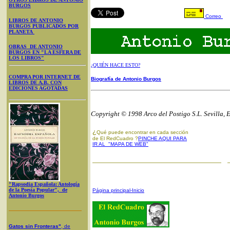
BURGOS
Correo
LIBROS DE ANTONIO
BURGOS PUBLICADOS POR
PLANETA
OBRAS DE ANTONIO
BURGOS EN "LA ESFERA DE
LOS LIBROS"
¿QUIÉN HACE ESTO?
COMPRA POR INTERNET DE
Biografía de Antonio Burgos
LIBROS DE A.B. CON
EDICIONES AGOTADAS
Copyright © 1998 Arco del Postigo S.L. Sevilla, 
¿
Qué puede encontrar en cada sección
de El RedCuadro ?
PINCHE AQUI PARA
IR AL "MAPA DE WEB"
"Rapsodia Española: Antología
de la Poesía Popular", de
Página principal-Inicio
Antonio Burgos
Gatos sin Fronteras"
, de