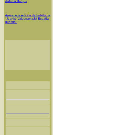
Antonio Burgos
Aparece la edición de bolsillo de
"Juanito Valderrama:Mi España
querida"