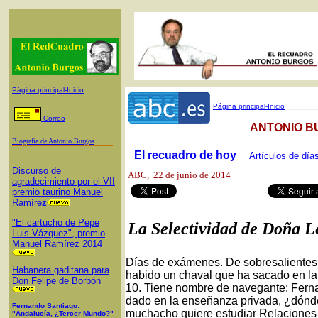
Página principal-Inicio
Página principal-Inicio
Correo
ANTONIO B
Biografía de Antonio Burgos
El recuadro de hoy
Artículos de día
Discurso de
ABC
, 22 de junio de 2014
agradecimiento por el VII
premio taurino Manuel
Ramíre
z
"El cartucho de Pepe
La Selectividad de Doña L
Luis Vázquez", premio
Manuel Ramírez 2014
Días de exámenes. De sobresalientes 
Habanera gaditana para
habido un chaval que ha sacado en la 
Don Felipe de Borbón
10. Tiene nombre de navegante: Ferna
dado en la enseñanza privada, ¿dónde 
Fernando Santiago:
muchacho quiere estudiar Relaciones 
"Andalucía, ¿Tercer Mundo?"