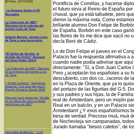
(El País, 10/7/2006)
Pontificia de Comillas, y hacerse dip
el futuro sirva al Reino de España po
La Semana Santa en El
chaval, que ya está talludete, pero q
Recuadro
dieron la máxima nota. Como estamos en
La Colección de ABC"
brillante alumno Don Felipe de Borbó
Discurso en la entrega del
premio Luca de Tena
de España. Borbón en este caso ganó a
las flores de lis me dice que sacó no 
Antonio Burgos, premio Luca
de Tena a una trayectoria
decía Beni de Cádiz.
Lo de Don Felipe el jueves en el Congr
"El Señor de Sevilla, la
Palacio fue la respuesta afirmativa 
Sevilla del Señor" (Anuario
del Gran Poder 2013)
cuando nadie podía adivinar que aquí 
directamente: "Sí, a Don Juan Carlos l
"La Colección de ABC" Discurso
en la entrega del premio Luca
Pero ¿aceptarán los españoles a su hi
de Tena
descubierto, con dos co...raceros de l
en la Plaza de Oriente, que ya lo quis
"¿Estais puestos", fragmento
inicial de "Los días del gozo",
del portazo de las figuritas del G-5. 
Pregón Semana Santa 2008
y sus padres y sus hijas, la de Famil
Discurso para presentar "Sevilla
real de Ámsterdam, pero un mojón par
en su plaza de toros a través
del Archivo de ABC"
Real en un balcón, y en un Palacio si
Ámsterdam! ¿Y esos españolísimos b
besa de verdad. Precioso muá, muá de
de Nochevieja sin campanadas, todos
Jurado llamaba "besos catetos", de lo
ANTONIO BURGOS
: "
LOS