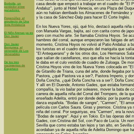
casa desde que empezó a trabajar en el cuadro de "El P
Borbolla, un
perdedor entre
Andaluz", junto al Hotel Venecia, en una Plaza del Duq
ganadores
aún no habían derribado los Almacenes de Fernández 
y la casa de Sánchez-Dalp para hacer El Corte Inglés.
Pepenúñez, el
arquitecto de Una
Sola Andalucía
En los Nueva Yores, ojú, qué frío, destacó aquella niña 
con Manuela Vargas, bajita, así con carita como de japo
El Niño Arenas ya es
pero con mucho arte. Se llamaba Cristina Hoyos. Se ac
Don Javier
hambres del corral, aunque empezaron las fatigas de art
momento, Cristina Hoyos no volvió al Patio Andaluz a ba
Don Javier
Benjumea, el
los turistas en el cuadro después del mariquita que salí
venerable de Los
"El Antequerano" y de los otros dos, Los Hermanos Sala
Venerables
que salían de castellanos, eso que ella se hacía la tonta
le daba en el culo vestido de cuadro de Zuloaga. De m
De los tres
nacimientos de
Cristina Hoyos vino de los Nueva Yores colocada en "E
Espartaco
de Gitanillo de Triana, cuna del arte, donde llegaba por 
Pastora, ¿qué Pastora va a ser?, Pastora Imperio, y do
Doña Concha, ¿qué Doña Concha va a ser?, Doña Conc
Y allí en El Duende, Antonio Gades, que estaba forman
compañía, la vio bailar por soleares, mover la bata de co
carrera de aquella niña del Corral del Trompero, de la qu
enseñado Adelita, entró por donde debía: por la puerta g
danza española. "Bodas de sangre", "Carmen", "El amor 
película con Carlos Saura. Giras y premios. Cristina ya 
niña del corral. Por seguiriyas, era "Carmen", era la nov
"Bodas de sangre". Aquí y en Tokio. En las óperas del 
Gades, con Cristina del Sol, con Paco de Lucía. Un no
Sevilla que como estaba tan lejos y tan alto, en Sevilla 
acordaban ya de aquella niña de Adelita Domingo que h