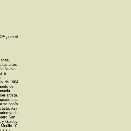
SOE para el
orias,
 las artes
 de Nueva
as a
l,
ork de 1964
iento de
anuela
er artista.
omprado una
ña se ponía
rtista. Así
academia de
eatro San
s y Gardey,
 Murillo. Y
l a su