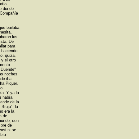
atio
ue donde
y Compañía
que bailaba
nesita,
abaron las
ista. De
ilar para
a haciendo
o, quizá,
 y el otro
omento
l Duende"
las noches
nde iba
ha Piquer.
do
la. Y ya la
e había
rande de la
Brujo", la
no era la
ia de
mundo, con
mbre de
casi ni se
abía