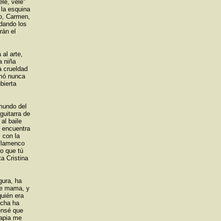
le, vele"
 la esquina
o, Carmen,
ndando los
rán el
al arte,
a niña
a crueldad
amó nunca
bierta
 mundo del
guitarra de
al baile
a encuentra
 con la
 flamenco
lo que tú
a Cristina
gura, ha
 de mama, y
quién era
ucha ha
ensé que
rapia me