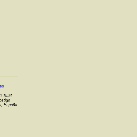
reo
 © 1998
ostigo
la, España.