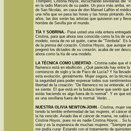
Trompero, Cristina Hoyos, escuchando sevillanas del "ve
en la radio Marconi de su padre. Un poco más arriba, en
de San Nicolás, en casa de don Manuel Laffón el médic
una niña que se pasa las horas y las horas pintando. A
años, las dos serán las artistas que quisieron ser y lleva
hombre de Sevilla por el mundo.
TÍA Y SOBRINA.
- Pase usted una vida entera entregada 
Cristina, para que ahora sea conocida como la tía de un
modelo, novia de no sé quién, carne de "Tómbola". Es l
de la prensa del corazón. Cristina Hoyos, que aunque 
pregonó los dictados de su corazón, acaba de ser descu
ahora como la tía de una modelo.
LA TÉCNICA COMO LIBERTAD
.- Cristina sabe que el
flamenco está en ebullición. ¿Qué parecido hay entre la 
comienzos de siglo y la de Paco de Lucía? Y ha llevado 
esta evolución, genialmente. Mujer segura, en la técnic
la seguridad para poder expresar todos sus sentimientos
libertad de la creación: "De flamenco no se entiende; el
se siente. El que está en la butaca tiene que sentir que 
estás haciendo es algo fuera de lo normal". Y es que est
es una sevillana fuera de lo normal. Verán...
NUESTRA OLIVIA NEWTON-JOHN
.- Cristina, mujer se
tenido la terrible enfermedad de las mujeres, el cáncer
la ha vencido. Aviado iba el cáncer de mama, no sabía 
Cristina Hoyos, pues no es nadie Cristina Hoyos... Su l
sido y es la esperanza de muchas mujeres: "Siempre p
me podía curar. Estando con el tratamiento de quimiote