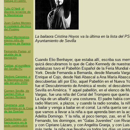
trabaja el cateto
Tulio O´Neill, el
discreto teniente de
la Maestranza
Juan Carlos Montes,
el costalero del Arco
del Postigo
La bailaora Cristina Hoyos va la última en la lista del P
Rafael Montesinos,
eterno niño de
Ayuntamiento de Sevilla
Domingo de Ramos
Fernando Parias, el
alcalde de la
transición
Cuando Elio Benhayer, que estaba allí, escriba sus mem
quizá descubramos lo que de Cabo Kennedy de nuestras
Caldas, el puntillero
andaluzas tuvo el Pabellón Español de la Feria Mundial
del Sevilla FC
York. Desde Fernanda a Bernarda, desde Manuela Varg
Diodoro Canorea, o
Enrique el Cojo, desde Nati Abascal a Ana María Abasca
la Maestranza más
descubiertas allí por Elio, aquel Pabellón en el Nueva Y
allá del año 2000
fue el Descubrimiento de América al revés: el descubrim
Sevilla en América. Y aquel pabellón, en el elenco de M
Carmen Sevilla, de
Carmen Polo a
Vargas, fue una niña del Corral del Trompero que quería s
Carmen Romero
La hija de un albañil y una costurera. El padre había c
radio Marconi, a plazos, y cuando la radio sonaba, la ni
Cayetana, una
a bailar y venga a bailar en el corral. La niña quería ser a
ecologista en la Casa
de las Dueñas
que vamos a llevar a la niña a que aprenda bien en la 
Adelita Domingo. Y la niña, al poco tiempo, zas, en el T
Carlos Amigo, un
Fernando, los domingos, en "Galas Juveniles" con Riva
franciscano en la
y con Cipriano Lázaro, y con Angelita Granja, y con Luis
sede cardenalicia
más tarde, la niña que llevaba ya todos los días un jorna