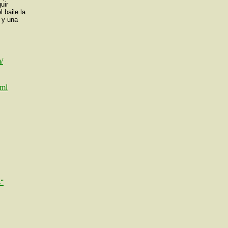
uir
l baile la
 y una
/
tml
s"