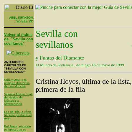
ABEL INFANZON:
"LA ESE 30"
Sevilla con
Volver al indice
de "Sevilla con
sevillanos
sevillanos"
y Puntas del Diamante
ANTERIORES
El Mundo de Andalucía, domingo 16 de mayo de 1999
CAPÍTULOS DE
"SEVILLA CON
SEVILLANOS"
Cristina Hoyos, última de la lista,
Cruz y Ortiz, o la
olímpica discreción
de Los Monchis
primera de la fila
Valentin Alvarez Vigil,
de alcalde de
Móstoles a
affrancesado
Los del Río, o cómo
hacerse perdonar el
éxito
Poli Maza, el conde
políglota que se