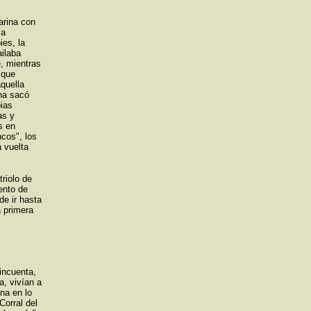
arina con
ia
es, la
ailaba
e, mientras
 que
quella
ina sacó
pias
as y
s en
cos", los
 vuelta
triolo de
ento de
de ir hasta
a primera
incuenta,
a, vivían a
na en lo
Corral del