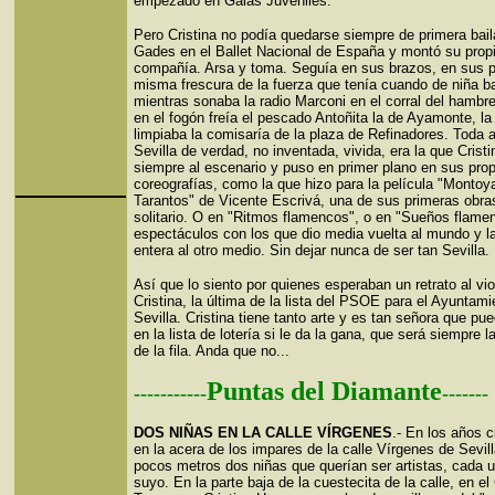
empezado en Galas Juveniles.
Pero Cristina no podía quedarse siempre de primera bail
Gades en el Ballet Nacional de España y montó su prop
compañía. Arsa y toma. Seguía en sus brazos, en sus pi
misma frescura de la fuerza que tenía cuando de niña b
mientras sonaba la radio Marconi en el corral del hambr
en el fogón freía el pescado Antoñita la de Ayamonte, la
limpiaba la comisaría de la plaza de Refinadores. Toda a
Sevilla de verdad, no inventada, vivida, era la que Crist
siempre al escenario y puso en primer plano en sus pro
coreografías, como la que hizo para la película "Montoy
Tarantos" de Vicente Escrivá, una de sus primeras obra
solitario. O en "Ritmos flamencos", o en "Sueños flamen
espectáculos con los que dio media vuelta al mundo y la
entera al otro medio. Sin dejar nunca de ser tan Sevilla.
Así que lo siento por quienes esperaban un retrato al vio
Cristina, la última de la lista del PSOE para el Ayuntami
Sevilla. Cristina tiene tanto arte y es tan señora que pue
en la lista de lotería si le da la gana, que será siempre l
de la fila. Anda que no...
Puntas del Diamante
-----------
-------
DOS NIÑAS EN LA CALLE VÍRGENES
.- En los años c
en la acera de los impares de la calle Vírgenes de Sevill
pocos metros dos niñas que querían ser artistas, cada u
suyo. En la parte baja de la cuestecita de la calle, en el 