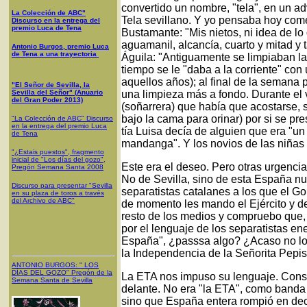
convertido un nombre, "tela", en un a
La Colección de ABC"
Tela sevillano. Y yo pensaba hoy com
Discurso en la entrega del
premio Luca de Tena
Bustamante: "Mis nietos, ni idea de lo q
aguamanil, alcancía, cuarto y mitad y t
Antonio Burgos, premio Luca
de Tena a una trayectoria
Águila: "Antiguamente se limpiaban l
tiempo se le "daba a la corriente" co
aquellos años); al final de la semana 
"El Señor de Sevilla, la
Sevilla del Señor" (Anuario
una limpieza más a fondo. Durante el 
del Gran Poder 2013)
(soñarrera) que había que acostarse, s
bajo la cama para orinar) por si se p
"La Colección de ABC" Discurso
en la entrega del premio Luca
tía Luisa decía de alguien que era "u
de Tena
mandanga". Y los novios de las niñas pi
"¿Estais puestos", fragmento
inicial de "Los días del gozo",
Este era el deseo. Pero otras urgencia
Pregón Semana Santa 2008
No de Sevilla, sino de esta España nu
Discurso para presentar "Sevilla
separatistas catalanes a los que el Go
en su plaza de toros a través
del Archivo de ABC"
de momento les mando el Ejército y 
resto de los medios y compruebo que,
por el lenguaje de los separatistas e
España", ¿passsa algo? ¿Acaso no lo s
la Independencia de la Señorita Pepis
ANTONIO BURGOS
: "
LOS
DÍAS DEL GOZO
"
Pregón de la
La ETA nos impuso su lenguaje. Consig
Semana Santa
de Sevilla
delante. No era "la ETA", como banda 
sino que España entera rompió en deci