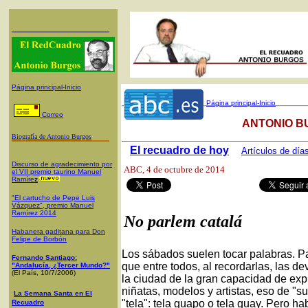
Página principal-Inicio
Página principal-Inicio
Correo
ANTONIO B
Biografía de Antonio Burgos
El recuadro de hoy
Artículos de día
Discurso de agradecimiento por
ABC
, 4 de octubre de 2014
el VII premio taurino Manuel
Ramíre
z
"El cartucho de Pepe Luis
Vázquez", premio Manuel
Ramírez 2014
No parlem catalá
Habanera gaditana para Don
Felipe de Borbón
Los sábados suelen tocar palabras. P
Fernando Santiago:
que entre todos, al recordarlas, las de
"Andalucía, ¿Tercer Mundo?"
(El País, 10/7/2006)
la ciudad de la gran capacidad de exp
niñatas, modelos y artistas, eso de "s
La Semana Santa en El
"tela": tela guapo o tela guay. Pero h
Recuadro