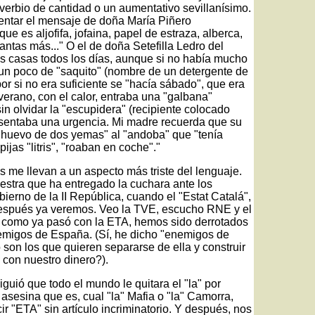
dverbio de cantidad o un aumentativo sevillanísimo.
entar el mensaje de doña María Piñero
ue es aljofifa, jofaina, papel de estraza, alberca,
antas más..." O el de doña Setefilla Ledro del
as casas todos los días, aunque si no había mucho
n un poco de "saquito" (nombre de un detergente de
por si no era suficiente se "hacía sábado", que era
verano, con el calor, entraba una "galbana"
in olvidar la "escupidera" (recipiente colocado
resentaba una urgencia. Mi madre recuerda que su
n huevo de dos yemas" al "andoba" que "tenía
jas "litris", "roaban en coche"."
s me llevan a un aspecto más triste del lenguaje.
estra que ha entregado la cuchara ante los
bierno de la II República, cuando el "Estat Catalá",
después ya veremos. Veo la TVE, escucho RNE y el
 como ya pasó con la ETA, hemos sido derrotados
nemigos de España. (Sí, he dicho "enemigos de
on los que quieren separarse de ella y construir
 con nuestro dinero?).
uió que todo el mundo le quitara el "la" por
asesina que es, cual "la" Mafia o "la" Camorra,
r "ETA" sin artículo incriminatorio. Y después, nos