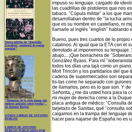
impuso su lenguaje, cargado de ideo
las cuadrillas de pistoleros que nos e
tabaco. "Cúpula militar" a los que m
desarrollaban dentro de "la lucha arm
que es su nombre en castellano, ni m
llamarle al inglés "english" hablando 
Bueno, pues tres cuartos de lo propio
Nueva edición de "Rapsodia
catalinos. Al igual que la ETA con el 
Española",antología de poesía
popular"
derrotado al imponernos su lenguaje.
abajo... ¡Que borrachera de "Soberano
González Byass. Para mí "soberanista
todos los días una tajá como un pian
Molt Trincón y los partidarios del qu
cadena de supermercados son separati
tis-tas como he separado con guiones 
de llamarlos, pero es lo que son. Y de
Señorita, ¿me da usted hora para la co
mi mujer de derecha como a la Duques
"Memorias de la vieja dama: mis
placa antigua de médico: "Consulta de
mejores artículos sobre Sevilla",
de Antonio Burgos
tarjetazo de Sanitas, qué "consulta sob
caigamos en la trampa del lenguaje 
OTROS LIBROS DE ANTONIO
hacer para najarse de España no es un
BURGOS
LIBROS DE ANTONIO
BURGOS PUBLICADOS POR