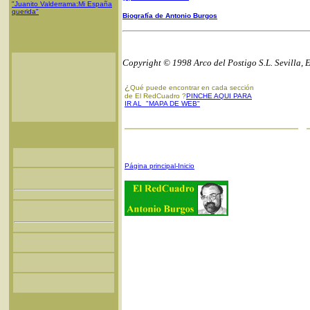
"Juanito Valderrama:Mi España
querida"
Biografía de Antonio Burgos
Copyright © 1998 Arco del Postigo S.L. Sevilla, 
¿
Qué puede encontrar en cada sección
de El RedCuadro ?
PINCHE AQUI PARA
IR AL "MAPA DE WEB"
Página principal-Inicio