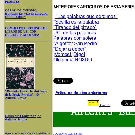
PLANETA
ANTERIORES ARTICULOS DE ESTA SERI
OBRAS DE ANTONIO
BURGOS EN "LA ESFERA DE
"Las palabras que perdimos"
LOS LIBROS"
"Sevilla es la palabra"
"Tirando del pitraco"
COMPRA POR INTERNET DE
LIBROS DE A.B. CON
UCI de las palabras
EDICIONES AGOTADAS
Palabras con solera
"Algofifar San Pedro"
"Dejar a deber"
¡Vamos! ¡Digo!
Olivencia NO8DO
"Rapsodia Española: Antología
Artículos de días anteriores
de la Poesía Popular", de
Antonio Burgos
Correo
Gatos sin Fronteras"
, de
Antonio Burgos
Aparece la edición de bolsillo de
¿QUIÉN HACE ESTO?