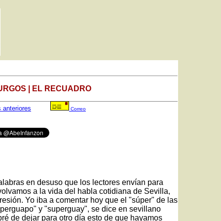
URGOS | EL RECUADRO
s anteriores
Correo
alabras en desuso que los lectores envían para
volvamos a la vida del habla cotidiana de Sevilla,
resión. Yo iba a comentar hoy que el "súper" de las
uperguapo" y "superguay", se dice en sevillano
abré de dejar para otro día esto de que hayamos