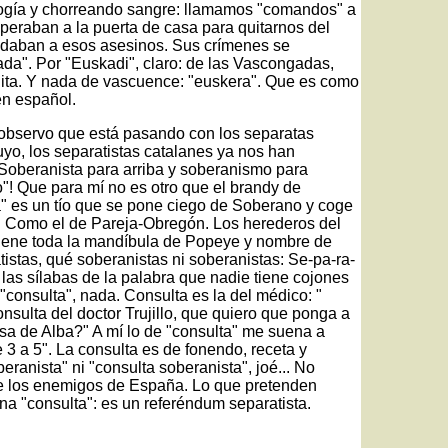
logía y chorreando sangre: llamamos "comandos" a
speraban a la puerta de casa para quitarnos del
andaban a esos asesinos. Sus crímenes se
ada". Por "Euskadi", claro: de las Vascongadas,
ijita. Y nada de vascuence: "euskera". Que es como
en español.
 observo que está pasando con los separatas
suyo, los separatistas catalanes ya nos han
 Soberanista para arriba y soberanismo para
"! Que para mí no es otro que el brandy de
" es un tío que se pone ciego de Soberano y coge
o. Como el de Pareja-Obregón. Los herederos del
e tiene toda la mandíbula de Popeye y nombre de
stas, qué soberanistas ni soberanistas: Se-pa-ra-
las sílabas de la palabra que nadie tiene cojones
 "consulta", nada. Consulta es la del médico: "
nsulta del doctor Trujillo, que quiero que ponga a
a de Alba?" A mí lo de "consulta" me suena a
 3 a 5". La consulta es de fonendo, receta y
eranista" ni "consulta soberanista", joé... No
de los enemigos de España. Lo que pretenden
a "consulta": es un referéndum separatista.