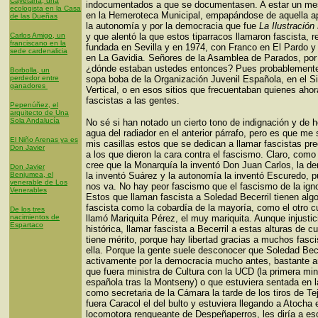
Cayetana, una
indocumentados a que se documentasen. A estar un me
ecologista en la Casa
en la Hemeroteca Municipal, empapándose de aquella a
de las Dueñas
la autonomía y por la democracia que fue
La Ilustración
Carlos Amigo, un
y que alentó la que estos tiparracos llamaron fascista, r
franciscano en la
fundada en Sevilla y en 1974, con Franco en El Pardo y 
sede cardenalicia
en La Gavidia. Señores de la Asamblea de Parados, por 
¿dónde estaban ustedes entonces? Pues probablemente
Borbolla, un
perdedor entre
sopa boba de la Organización Juvenil Española, en el S
ganadores
Vertical, o en esos sitios que frecuentaban quienes aho
fascistas a las gentes.
Pepenúñez, el
arquitecto de Una
Sola Andalucía
No sé si han notado un cierto tono de indignación y de h
agua del radiador en el anterior párrafo, pero es que me
El Niño Arenas ya es
mis casillas estos que se dedican a llamar fascistas pr
Don Javier
a los que dieron la cara contra el fascismo. Claro, como
cree que la Monarquía la inventó Don Juan Carlos, la d
Don Javier
Benjumea, el
la inventó Suárez y la autonomía la inventó Escuredo, p
venerable de Los
nos va. No hay peor fascismo que el fascismo de la ign
Venerables
Estos que llaman fascista a Soledad Becerril tienen algo
fascista como la cobardía de la mayoría, como el otro c
De los tres
nacimientos de
llamó Mariquita Pérez, el muy mariquita. Aunque injustic
Espartaco
histórica, llamar fascista a Becerril a estas alturas de c
tiene mérito, porque hay libertad gracias a muchos fasc
ella. Porque la gente suele desconocer que Soledad Bece
activamente por la democracia mucho antes, bastante a
que fuera ministra de Cultura con la UCD (la primera min
española tras la Montseny) o que estuviera sentada en 
como secretaria de la Cámara la tarde de los tiros de Tej
fuera Caracol el del bulto y estuviera llegando a Atocha 
locomotora renqueante de Despeñaperros, les diría a es