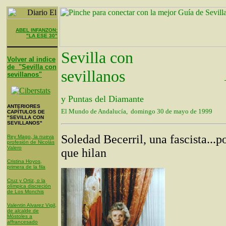
ABEL INFANZON:
"LA ESE 30"
Sevilla con
Volver al indice
de "Sevilla con
sevillanos
sevillanos"
y Puntas del Diamante
ANTERIORES
El Mundo de Andalucía, domingo 30 de mayo de 1999
CAPÍTULOS DE
"SEVILLA CON
SEVILLANOS"
Soledad Becerril, una fascista...po
Rey Mago, la nueva
profesión de Nicolás
Valero
que hilan
Cristina Hoyos,
primera de la fila
Cruz y Ortiz, o la
olímpica discreción
de Los Monchis
Valentin Alvarez Vigil,
de alcalde de
Móstoles a
affrancesado