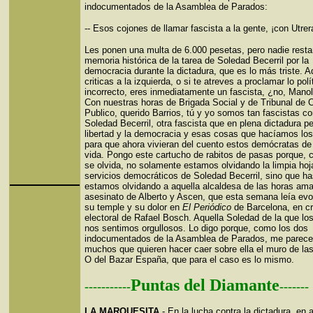
indocumentados de la Asamblea de Parados:
-- Esos cojones de llamar fascista a la gente, ¡con Utrera
Les ponen una multa de 6.000 pesetas, pero nadie resta
memoria histórica de la tarea de Soledad Becerril por la
democracia durante la dictadura, que es lo más triste. Aq
criticas a la izquierda, o si te atreves a proclamar lo pol
incorrecto, eres inmediatamente un fascista, ¿no, Manol
Con nuestras horas de Brigada Social y de Tribunal de 
Publico, querido Barrios, tú y yo somos tan fascistas c
Soledad Becerril, otra fascista que en plena dictadura pe
libertad y la democracia y esas cosas que hacíamos los
para que ahora vivieran del cuento estos demócratas de 
vida. Pongo este cartucho de rabitos de pasas porque,
se olvida, no solamente estamos olvidando la limpia hoj
servicios democráticos de Soledad Becerril, sino que ha
estamos olvidando a aquella alcaldesa de las horas ama
asesinato de Alberto y Ascen, que esta semana leía ev
su temple y su dolor en
El Periódico
de Barcelona, en c
electoral de Rafael Bosch. Aquella Soledad de la que los
nos sentimos orgullosos. Lo digo porque, como los dos
indocumentados de la Asamblea de Parados, me parece
muchos que quieren hacer caer sobre ella el muro de las
O del Bazar España, que para el caso es lo mismo.
Puntas del Diamante
-----------
-------
LA MARQUESITA.
- En la lucha contra la dictadura, en 