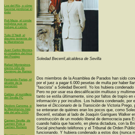
Los del Río, o cómo
hacerse perdonar el
éxito
Poli Maza, el conde
políglota que se
trabaja el cateto
Tulio O´Neill, el
discreto teniente de
la Maestranza
Juan Carlos Montes,
el costalero del Arco
del Postigo
Soledad Becerril,alcaldesa de Sevilla
Rafael Montesinos,
eterno niño de
Domingo de Ramos
Dos miembros de la Asamblea de Parados han sido co
Fernando Parias, el
por el juez a pagar 6.000 pesetas de multa por haber ll
alcalde de la
transición
"fascista" a Soledad Becerril. Yo los hubiera condenado
Pero no por usar esa descalificación multiuso y multime
Caldas, el puntillero
tanto se estila últimamente, sino por faltos de trapío en
del Sevilla FC
información y por incultos. Los hubiera condenado, por 
leerse el
Diccionario de la Transición
de Victoria Prego, 
Diodoro Canorea, o
la Maestranza más
se enteraran de quiénes eran los pocos que, como Sole
allá del año 2000
Becerril, estaban al lado de Joaquín Garrigues Walker en
construcción de un modelo liberal de democracia para 
Carmen Sevilla, de
cuando había que hacerlo, en plena dictadura, con la Br
Carmen Polo a
Carmen Romero
Social pinchando teléfonos y el Tribunal de Orden Públi
funcionando. Y hubiera condenado a estos dos (nunca m