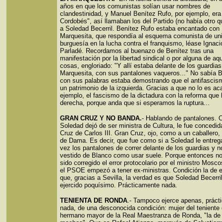
años en que los comunistas solían usar nombres de
clandestinidad, y Manuel Benítez Rufo, por ejemplo, era
Cordobés", así llamaban los del Partido (no había otro 
a Soledad Becerril. Benítez Rufo estaba encantado con
Marquesita, que respondía al esquema comunista de unir
burguesía en la lucha contra el franquismo, léase Ignac
Parladé. Recordamos al buenazo de Benítez tras una
manifestación por la libertad sindical o por alguna de aq
cosas, engloriado: "Y allí estaba delante de los guardias
Marquesita, con sus pantalones vaqueros..." No sabía 
con sus palabras estaba demostrando que el antifascis
un patrimonio de la izquierda. Gracias a que no lo es ac
ejemplo, el fascismo de la dictadura con la reforma que 
derecha, porque anda que si esperamos la ruptura...
GRAN CRUZ Y NO BANDA.
- Hablando de pantalones. 
Soledad dejó de ser ministra de Cultura, le fue concedid
Cruz de Carlos III. Gran Cruz, ojo, como a un caballero
de Dama. Es decir, que fue como si a Soledad le entreg
vez los pantalones de correr delante de los guardias y n
vestido de Blanco como usar suele. Porque entonces no
sido corregido el error protocolario por el ministro Mosc
el PSOE empezó a tener ex-ministras. Condición la de e
que, gracias a Sevilla, la verdad es que Soledad Becerri
ejercido poquísimo. Prácticamente nada.
TENIENTA DE RONDA
.- Tampoco ejerce apenas, práct
nada, de una desconocida condición: mujer del teniente
hermano mayor de la Real Maestranza de Ronda, "la de 