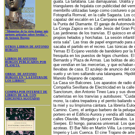
guata. La tarlatana. Las damajuanas. Uralita y
triangulares de hojalata con publicidad del ve
membrillo utilizadas luego como costurero o pa
Fotografía Romval, en la calle Sagasta. Los co
capataz del escalón en La Campana entrada a 
la Punta del Diamante. El garaje de Automovil
La Conga Zapico en la calle Jesús del Gran Po
"Memorias de la vieja dama: mis
Las jardineras de los tranvías. El quiosco en 
mejores artículos sobre Sevilla",
propios helados y horchatas. La sesión infantil
de Antonio Burgos
esta sala". Las tiras de papel engomado para 
sacaba el partido en el recreo. Las túnicas de
OTROS LIBROS DE ANTONIO
BURGOS
Yemas El Ecijano vestido de bandolero por la F
fresquita en los puestos de higos chumbos. El
LIBROS DE ANTONIO
Bernardo y Plaza de Armas. Las bolitas de alca
BURGOS PUBLICADOS POR
que vendían en las mercerías, y que echaban 
PLANETA
llevabas de casa. El azulejo de anuncio del co
suelo y un toro saltando una talanquera. Hipóli
OBRAS DE ANTONIO
BURGOS EN "LA ESFERA DE
Manolo Bejarano de capataz.
LOS LIBROS"
La Casa sin Balcones. Los aparatos de radio d
Compañía Sevillana de Electricidad en la cal
Sanctorum, don Antonio Tineo Lara y sus dive
COMPRA POR INTERNET DE
LIBROS DE A.B. CON
carteristas en los tranvías y autobuses: "Cuida
EDICIONES AGOTADAS
mono, la cabra trepadora y el perrito bailando v
la miel y su limpísima cántara. La librería Eu
Camino. Curro, el antiguo barbero de la peluqu
portero en el Edificio Aurora y vendía allí ta
calles Olavide, Morgado y Leonor Dávalos. La 
Sierpes. El hongo, panacea universal. Los que 
azoteas. El Bar Nilo en Martín Villa. La comp
Imperio y Luis Cuenca. El cine Trajano de arte