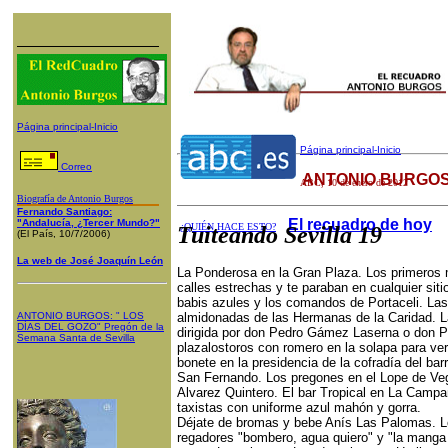
Página principal-Inicio
Página principal-Inicio
Correo
ANTONIO BURGOS
ABC
, 10 de enero de 2012
Biografía de Antonio Burgos
Fernando Santiago:
El recuadro de hoy
"Andalucía, ¿Tercer Mundo?"
¿QUIÉN HACE ESTO?
Tuiteando Sevilla 19
(El País, 10/7/2006)
La web de José Joaquín León
La Ponderosa en la Gran Plaza. Los primeros 
calles estrechas y te paraban en cualquier sit
babis azules y los comandos de Portaceli. Las
ANTONIO BURGOS
: "
LOS
almidonadas de las Hermanas de la Caridad. La
DÍAS DEL GOZO
"
Pregón de la
dirigida por don Pedro Gámez Laserna o don P
Semana Santa
de Sevilla
plazalostoros con romero en la solapa para ve
bonete en la presidencia de la cofradía del b
San Fernando. Los pregones en el Lope de Veg
Alvarez Quintero. El bar Tropical en La Campan
taxistas con uniforme azul mahón y gorra.
Déjate de bromas y bebe Anís Las Palomas. Los 
regadores "bombero, agua quiero" y "la manga r