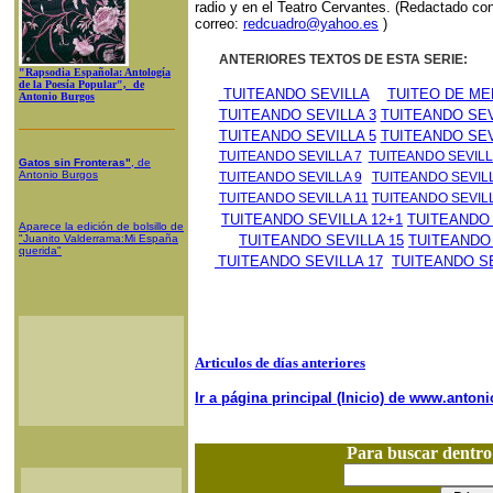
radio y en el Teatro Cervantes. (Redactado con
correo:
redcuadro@yahoo.es
)
ANTERIORES TEXTOS DE ESTA SERIE:
"Rapsodia Española: Antología
de la Poesía Popular", de
TUITEANDO SEVILLA
TUITEO DE M
Antonio Burgos
TUITEANDO SEVILLA 3
TUITEANDO SEV
TUITEANDO SEVILLA 5
TUITEANDO SEV
TUITEANDO SEVILLA 7
TUITEANDO SEVILL
Gatos sin Fronteras"
, de
Antonio Burgos
TUITEANDO SEVILLA 9
TUITEANDO SEVILL
TUITEANDO SEVILLA 11
TUITEANDO SEVILL
TUITEANDO SEVILLA 12+1
TUITEANDO 
Aparece la edición de bolsillo de
"Juanito Valderrama:Mi España
TUITEANDO SEVILLA 15
TUITEANDO 
querida"
TUITEANDO SEVILLA 17
TUITEANDO SE
Articulos de días anteriores
Ir a página principal (Inicio) de www.anto
Para buscar dentr