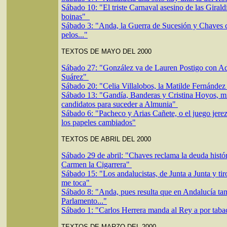
Sábado 10: "El triste Carnaval asesino de las Giraldi
boinas"
Sábado 3: "Anda, la Guerra de Sucesión y Chaves 
pelos..."
TEXTOS DE MAYO DEL 2000
Sábado 27: "González va de Lauren Postigo con A
Suárez"
Sábado 20: "Celia Villalobos, la Matilde Fernánde
Sábado 13: "
Gandía, Banderas y Cristina Hoyos, m
candidatos para suceder a Almunia"
Sábado 6:
"Pacheco y Arias Cañete, o el juego jere
los papeles cambiados"
TEXTOS DE ABRIL DEL 2000
Sábado 29 de abril: "Chaves reclama la deuda histór
Carmen la Cigarrera"
Sábado 15: "Los andalucistas, de Junta a Junta y ti
me toca"
Sábado 8: "Anda, pues resulta que en Andalucía ta
Parlamento..."
Sábado 1: "Carlos Herrera manda al Rey a por taba
TEXTOS DE MARZO DEL 2000