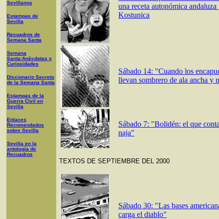
Sevillanos
una receta autonómica andaluza 
Kostunica
Estampas de
Sevilla
Recuadros de
Semana Santa
Semana
Santa:Anécdotas y
Curiosidades
Sábado 14:
"
Cuando los encapu
Diccionario Secreto
llevan sombrero de ala ancha y 
de la Semana Santa
Estampas de la
Guerra Civil en
Sevilla
Enlaces
Sábado 7: "Bolidén: el que cont
Recomendados
sobre Sevilla
naja"
Sevilla en la
antología de
Recuadros
TEXTOS DE SEPTIEMBRE DEL 2000
Sábado 30:
"
Las bases americana
carga el diablo"