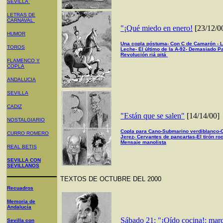
SEVILLA
LETRAS DE
CARNAVAL
"¡Qué miedo en enero!
[23/12/0
HUMOR
Una copla póstuma- Con C de Camarón - L
TOROS
Leche- El último de la A-92- Demasiado Pa
Revolución riá pitá
FLAMENCO Y
COPLA
ANDALUCIA
SEVILLA
CADIZ
"Están que se salen"
[14/14/00]
NOSTALGIARIO
Copla para Cano-Submarino verdiblanco-C
CURRO ROMERO
Jerez- Cervantes de pancartas-El tirón roc
Mensaje manolista
REAL BETIS
SEVILLA CON
SEVILLANOS
TEXTOS DE OCTUBRE DEL 2000
Recuadros
Memoria de
Andalucía
Sábado 21: "¡Oído cocina!: mar
Sevilla con