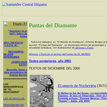
Puntas del Diamante
"Jazmines en el
ojal": índice de
textos
Todos los sábados, en "El Mundo de Andalucía", Antonio Burgos publ
ABEL INFANZON
sección "Puntas del Diamante", un diccionario irónico de personajes y
"LA ESE 30"
actualidad andaluza, con ilustraciones de
Idígoras y Pachi
.
RECUADROS
Idígoras y Pachi en el archivo del humor de EL MUNDO
DE DIAS
ANTERIORES
Textos posteriores, año 2001
¿QUIÉN HACE
ESTO?
TEXTOS DE DICIEMBRE DEL 2000
Biografía, libros y
obra periodística de
Antonio Burgos
LOS
El agravio de Nochevieja
[30/12
MONOGRÁFICOS
DE "EL
REDCUADRO"
El Mellao no fue del Grapo - La inocentad
Chamizo - El Ave en Villarrubia - Vivir en
Pregunta ecijana - Siempre Menese - Pier
LAS 40 SEVILLAS
"Tatuaje" - Adiós, año 2000
PERSONAJES DE