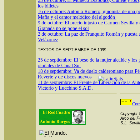
23 de octubre: El Muñeco Diabólico, Cunete y los 
los billetes
16 de octubre: Antonio Romero, guionista de una pe
Mafia y el cantor melódico del algodón
9 de octubre: El precio injusto de Carmen Sevilla y
Granada no se pone el sol
2 de octubre: La paz de Franquito Román y puesta a
Velázquez
TEXTOS DE SEPTIEMBRE DE 1999
25 de septiembre: El beso de la mujer alcalde y los p
otoñales de Canal Sur
18 de septiembre: Va de duelo calderoniano para Pé
Reverte y de discos nuevos
11 de septiembre: El Frente de Liberación de la Aut
Victorio y Lucchino S.A.D.
Cor
Copyright
Arco del P
S.L. Sevil