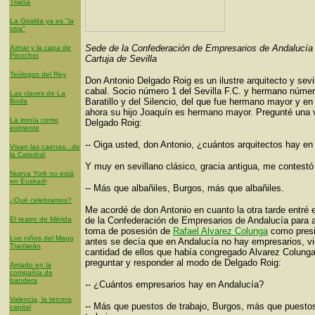
Triana
La Giralda ya es "la
otra"
Sede de la Confederación de Empresarios de Andalucía
Aznar y la capa de
Pinochet
Cartuja de Sevilla
Teólogos del Rey
Don Antonio Delgado Roig es un ilustre arquitecto y sevi
cabal. Socio número 1 del Sevilla F.C. y hermano númer
Las claves de La
Baratillo y del Silencio, del que fue hermano mayor y en
Boda
ahora su hijo Joaquín es hermano mayor. Pregunté una 
La ironía como
Delgado Roig:
eximente
-- Oiga usted, don Antonio, ¿cuántos arquitectos hay en
Vivan las caenas...de
la Catedral
Y muy en sevillano clásico, gracia antigua, me contestó
Nueva York no está
en Euskadi
-- Más que albañiles, Burgos, más que albañiles.
¿Qué celebramos?
Me acordé de don Antonio en cuanto la otra tarde entré 
El teatro de Mérida
de la Confederación de Empresarios de Andalucía para as
toma de posesión de
Rafael Alvarez Colunga
como presi
Los niños del Mago
antes se decía que en Andalucía no hay empresarios, vi
Tranlarán
cantidad de ellos que había congregado Alvarez Colung
preguntar y responder al modo de Delgado Roig:
Arriado en la
compañía de
bandera
-- ¿Cuántos empresarios hay en Andalucía?
Valencia, la tercera
-- Más que puestos de trabajo, Burgos, más que puesto
capital