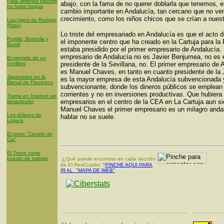
Para Jiménez Becerril
abajo, con la fama de no querer doblarla que tenemos, 
no hubo tregua
cambio importante en Andalucía, tan cercano que no v
crecimiento, como los niños chicos que se crían a nuest
Los higos de Rodrigo
(Rato)
Lo triste del empresariado en Andalucía es que el acto d
Portillo, Borbolla y
el imponente centro que ha creado en la Cartuja para la 
Borell
estaba presidido por el primer empresario de Andalucía. 
empresario de Andalucía no es Javier Benjumea, no es 
El ejemplo de un
novillero
presidente de la Sevillana, no. El primer empresario de 
es Manuel Chaves, en tanto en cuanto presidente de la 
Japoneses en la
es la mayor empresa de esta Andalucía subvencionada 
Bienal de Flamenco
subvencionante, donde los dineros públicos se emplean
corrientes y no en inversiones productivas. Que hubiera
Trama en Internet sin
empresarios en el centro de la CEA en La Cartuja aun s
desarticular
Manuel Chaves el primer empresario es un milagro anda
Los dólares de
hablar no se suele.
Lopera
El perro "Canelo de
Cai"
El Trono como
¿
puesto de trabajo
Qué puede encontrar en cada sección
de El RedCuadro ?
PINCHE AQUI PARA
IR AL "MAPA DE WEB"