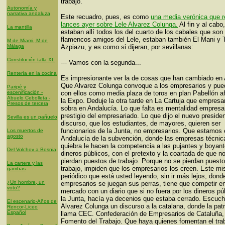
trabajo.
Autonomía y
narrativa andaluza
Este recuadro, pues, es como
una media verónica que r
lances ayer sobre Lele Alvarez Colunga.
Al fin y al cab
La mantilla
estaban allí todos los del cuarto de los cabales que son 
flamencos amigos del Lele, estaban también El Mani y
M de Miami, M de
Málaga
Azpiazu, y es como si dijeran, por sevillanas:
Constitución talla XL
--- Vamos con la segunda...
Rentería en la cocina
Es impresionante ver la de cosas que han cambiado en 
Que Alvarez Colunga convoque a los empresarios y pued
Paripé y
escenificación -
con ellos como media plaza de toros en plan Pabellón a
Abuelo Cebolleta -
la Expo. Deduje la otra tarde en La Cartuja que empresa
Presos de tercera
sobra en Andalucía. Lo que falta es mentalidad empresar
prestigio del empresariado. Lo que dijo el nuevo presiden
Sevilla es un pañuelo
discurso, que los estudiantes, de mayores, quieren ser
funcionarios de la Junta, no empresarios. Que estamos
Los muertos de
agosto
Andalucía de la subvención, donde las empresas técni
quiebra le hacen la competencia a las pujantes y boyant
Del Volchov a Bosnia
dineros públicos, con el pretexto y la coartada de que n
pierdan puestos de trabajo. Porque no se pierdan puest
La cartera y las
trabajo, impiden que los empresarios los creen. Este m
gambas
periódico que está usted leyendo, sin ir más lejos, dond
¿Un hombre, un
empresarios se juegan sus perras, tiene que competir en
voto?
mercado con un diario que si no fuera por los dineros pú
la Junta, hacía ya decenios que estaba cerrado. Escuch
El escenario-Años de
Alvarez Colunga un discurso a la catalana, donde la pat
Rencor-Liceo
Español
llama CEC. Confederación de Empresarios de Cataluña,
Fomento del Trabajo. Que haya quienes fomentan el tra