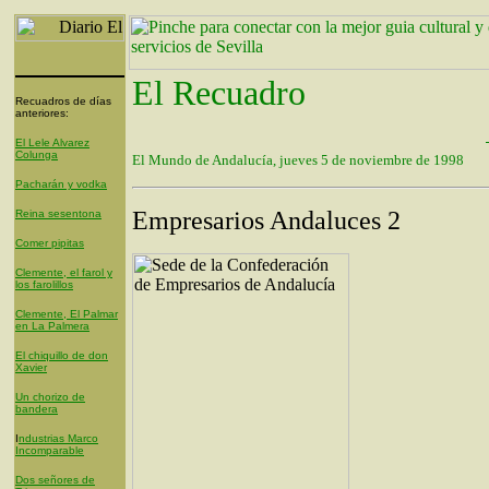
El Recuadro
Recuadros de días
anteriores:
El Lele Alvarez
Colunga
El Mundo de Andalucía, jueves 5 de noviembre de 1998
Pacharán y vodka
Empresarios Andaluces 2
Reina sesentona
Comer pipitas
Clemente, el farol y
los farolillos
Clemente, El Palmar
en La Palmera
El chiquillo de don
Xavier
Un chorizo de
bandera
I
ndustrias Marco
Incomparable
Dos señores de