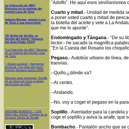
"Adolfo". He aquí esos sevillanismos 
La Colección de ABC"
Discurso en la entrega del
Cuarto y mitad
.- Unidad de medida se
premio Luca de Tena
a poner usted cuarto y mitad de pescad
Antonio Burgos, premio Luca
la botella del aceite y vete a La Anda
de Tena a una trayectoria
que me lo apunte".
"El Señor de Sevilla, la
Endomingado y Tángana
.- "De su l
Sevilla del Señor" (Anuario
del Gran Poder 2013)
lector-- he sacado la magnífica palabr
"En la Cuesta del Rosario los chiquillo
"La Colección de ABC" Discurso
en la entrega del premio Luca
de Tena
Pegaso.
- Autobús urbano de línea, de
tranvías.
"¿Estais puestos", fragmento
inicial de "Los días del gozo",
Pregón Semana Santa 2008
--Quillo,¿dónde va?
Discurso para presentar "Sevilla
en su plaza de toros a través
--Al centro.
del Archivo de ABC"
--Andando.
--No, voy a coger el pegaso en la par
Soplillo
.- Aventador para la candela 
ANTONIO BURGOS
: "
LOS
DÍAS DEL GOZO
"
Pregón de la
coge el soplillo y aviva la anafe, que
Semana Santa
de Sevilla
Bombacho
.- Pantalón ancho que se c