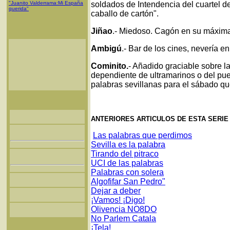
"Juanito Valderrama:Mi España
soldados de Intendencia del cuartel de 
querida"
caballo de cartón".
Jiñao
.- Miedoso. Cagón en su máxima
Ambigú
.- Bar de los cines, nevería e
Cominito.
- Añadido graciable sobre 
dependiente de ultramarinos o del pue
palabras sevillanas para el sábado qu
ANTERIORES ARTICULOS DE ESTA SERI
Las palabras que perdimos
Sevilla es la palabra
Tirando del pitraco
UCI de las palabras
Palabras con solera
Algofifar San Pedro"
Dejar a deber
¡Vamos! ¡Digo!
Olivencia NO8DO
No Parlem Catala
¡Tela!