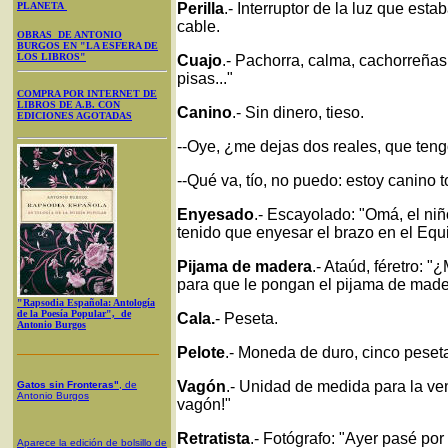
PLANETA
Perilla
.- Interruptor de la luz que es
cable.
OBRAS DE ANTONIO
BURGOS EN "LA ESFERA DE
LOS LIBROS"
Cuajo
.- Pachorra, calma, cachorreñas:
pisas..."
COMPRA POR INTERNET DE
LIBROS DE A.B. CON
Canino
.- Sin dinero, tieso.
EDICIONES AGOTADAS
--Oye, ¿me dejas dos reales, que tengo
--Qué va, tío, no puedo: estoy canino to
Enyesado
.- Escayolado: "Omá, el niñ
tenido que enyesar el brazo en el Equ
Pijama de madera
.- Ataúd, féretro: 
para que le pongan el pijama de made
"Rapsodia Española: Antología
de la Poesía Popular", de
Cala.
- Peseta.
Antonio Burgos
Pelote
.- Moneda de duro, cinco peset
Vagón
.- Unidad de medida para la vent
Gatos sin Fronteras"
, de
Antonio Burgos
vagón!"
Retratista
.- Fotógrafo: "Ayer pasé por
Aparece la edición de bolsillo de