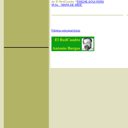
de El RedCuadro ?
PINCHE AQUI PARA
IR AL "MAPA DE WEB"
Página principal-Inicio