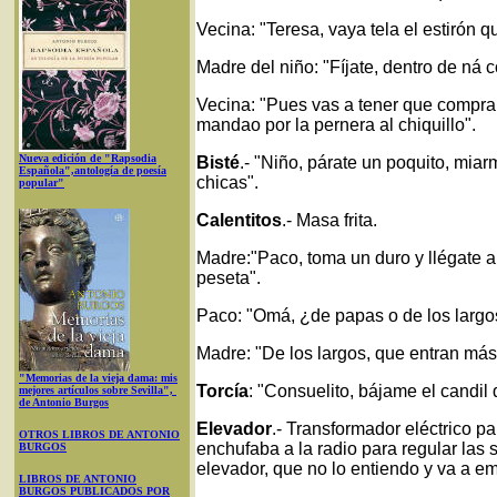
Vecina: "Teresa, vaya tela el estirón 
Madre del niño: "Fíjate, dentro de ná c
Vecina: "Pues vas a tener que comprar
mandao por la pernera al chiquillo".
Nueva edición de "Rapsodia
Bisté
.- "Niño, párate un poquito, miar
Española",antología de poesía
chicas".
popular"
Calentitos
.- Masa frita.
Madre:"Paco, toma un duro y llégate a
peseta".
Paco: "Omá, ¿de papas o de los largo
Madre: "De los largos, que entran más,
"Memorias de la vieja dama: mis
Torcía
: "Consuelito, bájame el candil 
mejores artículos sobre Sevilla",
de Antonio Burgos
Elevador
.- Transformador eléctrico pa
OTROS LIBROS DE ANTONIO
enchufaba a la radio para regular las 
BURGOS
elevador, que no lo entiendo y va a em
LIBROS DE ANTONIO
BURGOS PUBLICADOS POR