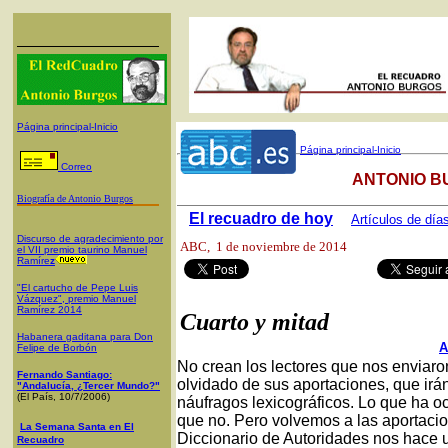
Página principal-Inicio
Página principal-Inicio
Correo
ANTONIO B
Biografía de Antonio Burgos
El recuadro de hoy
Artículos de día
Discurso de agradecimiento por
ABC
, 1 de noviembre de 2014
el VII premio taurino Manuel
Ramíre
z
"El cartucho de Pepe Luis
Vázquez", premio Manuel
Ramírez 2014
Cuarto y mitad
Habanera gaditana para Don
A
Felipe de Borbón
No crean los lectores que nos enviar
Fernando Santiago:
olvidado de sus aportaciones, que irá
"Andalucía, ¿Tercer Mundo?"
(El País, 10/7/2006)
náufragos lexicográficos. Lo que ha o
que no. Pero volvemos a las aportacio
La Semana Santa en El
Diccionario de Autoridades nos hace 
Recuadro