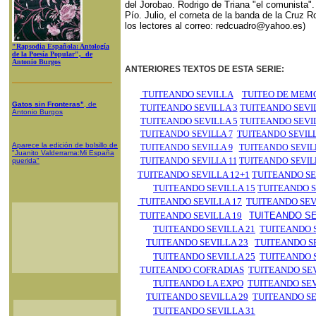
del Jorobao. Rodrigo de Triana "el comunista"
Pío. Julio, el corneta de la banda de la Cruz 
los lectores al correo:
redcuadro@yahoo.es
)
"Rapsodia Española: Antología
de la Poesía Popular", de
Antonio Burgos
ANTERIORES TEXTOS DE ESTA SERIE:
TUITEANDO SEVILLA
TUITEO DE MEM
Gatos sin Fronteras"
, de
TUITEANDO SEVILLA 3
TUITEANDO SEVI
Antonio Burgos
TUITEANDO SEVILLA 5
TUITEANDO SEVI
TUITEANDO SEVILLA 7
TUITEANDO SEVILL
Aparece la edición de bolsillo de
TUITEANDO SEVILLA 9
TUITEANDO SEVIL
"Juanito Valderrama:Mi España
TUITEANDO SEVILLA 11
TUITEANDO SEVIL
querida"
TUITEANDO SEVILLA 12+1
TUITEANDO SE
TUITEANDO SEVILLA 15
TUITEANDO S
TUITEANDO SEVILLA 17
TUITEANDO SEV
TUITEANDO SEVILLA 19
TUITEANDO SE
TUITEANDO SEVILLA 21
TUITEANDO S
TUITEANDO SEVILLA 23
TUITEANDO SE
TUITEANDO SEVILLA 25
TUITEANDO S
TUITEANDO COFRADIAS
TUITEANDO SEV
TUITEANDO LA EXPO
TUITEANDO SEV
TUITEANDO SEVILLA 29
TUITEANDO SE
TUITEANDO SEVILLA 31