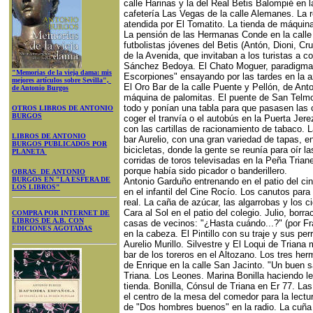
calle Harinas y la del Real Betis Balompié en l
cafetería Las Vegas de la calle Alemanes. La 
atendida por El Tomatito. La tienda de máquina
La pensión de las Hermanas Conde en la calle
futbolistas jóvenes del Betis (Antón, Dioni, Cr
de la Avenida, que invitaban a los turistas a 
Sánchez Bedoya. El Chato Moguer, paradigma 
"Memorias de la vieja dama: mis
Escorpiones" ensayando por las tardes en la az
mejores artículos sobre Sevilla",
El Oro Bar de la calle Puente y Pellón, de An
de Antonio Burgos
máquina de palomitas. El puente de San Telmo
todo y ponían una tabla para que pasasen las 
OTROS LIBROS DE ANTONIO
BURGOS
coger el tranvía o el autobús en la Puerta Jere
con las cartillas de racionamiento de tabaco. 
LIBROS DE ANTONIO
bar Aurelio, con una gran variedad de tapas, e
BURGOS PUBLICADOS POR
bicicletas, donde la gente se reunía para oír la
PLANETA
corridas de toros televisadas en la Peña Trian
porque había sido picador o banderillero.
OBRAS DE ANTONIO
BURGOS EN "LA ESFERA DE
Antonio Garduño entrenando en el patio del cin
LOS LIBROS"
en el infantil del Cine Rocío. Los canutos par
real. La caña de azúcar, las algarrobas y los c
Cara al Sol en el patio del colegio. Julio, borr
COMPRA POR INTERNET DE
LIBROS DE A.B. CON
casas de vecinos: "¿Hasta cuándo...?" (por Fr
EDICIONES AGOTADAS
en la cabeza. El Pintillo con su traje y sus pe
Aurelio Murillo. Silvestre y El Loqui de Trian
bar de los toreros en el Altozano. Los tres 
de Enrique en la calle San Jacinto. "Un buen 
Triana. Los Leones. Marina Bonilla haciendo l
tienda. Bonilla, Cónsul de Triana en Er 77. L
el centro de la mesa del comedor para la lectur
de "Dos hombres buenos" en la radio. La cuña