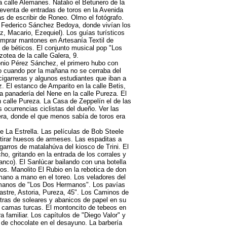
a calle Alemanes. Natalio el Betunero de la
reventa de entradas de toros en la Avenida
s de escribir de Roneo. Olmo el fotógrafo.
 Federico Sánchez Bedoya, donde vivían los
uz, Macario, Ezequiel). Los guías turísticos
comprar mantones en Artesanía Textil de
de béticos. El conjunto musical pop "Los
otea de la calle Galera, 9.
tonio Pérez Sánchez, el primero hubo con
 cuando por la mañana no se cerraba del
cigarreras y algunos estudiantes que iban a
z. El estanco de Amparito en la calle Betis,
La panadería del Nene en la calle Pureza. El
n calle Pureza. La Casa de Zeppelín el de las
s ocurrencias ciclistas del dueño. Ver las
era, donde el que menos sabía de toros era
e La Estrella. Las películas de Bob Steele
a tirar huesos de armeses. Las espaditas a
igarros de matalahúva del kiosco de Trini. El
acho, gritando en la entrada de los corrales y
anco). El Sanlúcar bailando con una botella
rros. Manolito El Rubio en la rebotica de don
a mano a mano en el toreo. Los veladores del
hermanos de "Los Dos Hermanos". Los pavías
sastre, Astoria, Pureza, 45". Los Caminos de
etras de soleares y abanicos de papel en su
as camas turcas. El montoncito de tebeos en
a familiar. Los capítulos de "Diego Valor" y
 de chocolate en el desayuno. La barbería