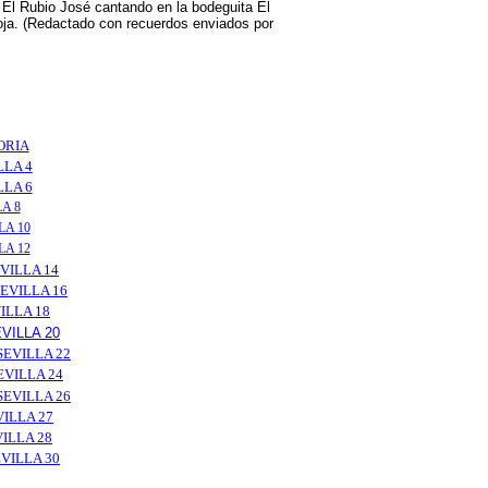
. El Rubio José cantando en la bodeguita El
Roja. (Redactado con recuerdos enviados por
ORIA
LLA 4
LLA 6
A 8
LA 10
LA 12
VILLA 14
EVILLA 16
ILLA 18
VILLA 20
EVILLA 22
VILLA 24
EVILLA 26
ILLA 27
ILLA 28
VILLA 30