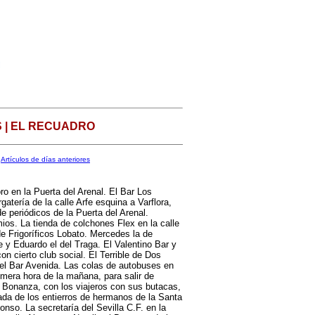
 | EL RECUADRO
Artículos de días anteriores
o en la Puerta del Arenal. El Bar Los
gatería de la calle Arfe esquina a Varflora,
 periódicos de la Puerta del Arenal.
imios. La tienda de colchones Flex en la calle
e Frigoríficos Lobato. Mercedes la de
e y Eduardo el del Traga. El Valentino Bar y
n cierto club social. El Terrible de Dos
del Bar Avenida. Las colas de autobuses en
imera hora de la mañana, para salir de
s Bonanza, con los viajeros con sus butacas,
gada de los entierros de hermanos de la Santa
onso. La secretaría del Sevilla C.F. en la