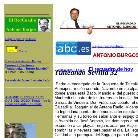
Página principal-Inicio
Página principal-Inicio
Correo
ANTONIO BURGOS
ABC
, 12 de junio de 2012
Biografía de Antonio Burgos
Fernando Santiago:
El recuadro de hoy
"Andalucía, ¿Tercer Mundo?"
¿QUIÉN HACE ESTO?
Tuiteando Sevilla 32
(El País, 10/7/2006)
La web de José Joaquín León
Pedro el encargado de la Droguería de Telesfor
Príncipes, recién cerrado. Navarrito en su alpar
donde ahora está Baco. Manolo el del puesto de
ANTONIO BURGOS
: "
LOS
Manfredi el sastre de los toreros en la calle J
DÍAS DEL GOZO
"
Pregón de la
García de Vinuesa. Don Francisco Lobato, el d
Semana Santa
de Sevilla
Calzadilla. Joaquín el de Antena Radio. Vicent
su legendaria puerta de comunicación directa co
Hermanas y su toreo de salón ante el espejo 
la Avenida de José Antonio, los domingos a pr
excursión a las playas, organizadas por Viaje
sombrillas y neveras para pasar el día. La lle
Caridad a la parroquia del Sagrario para el resp