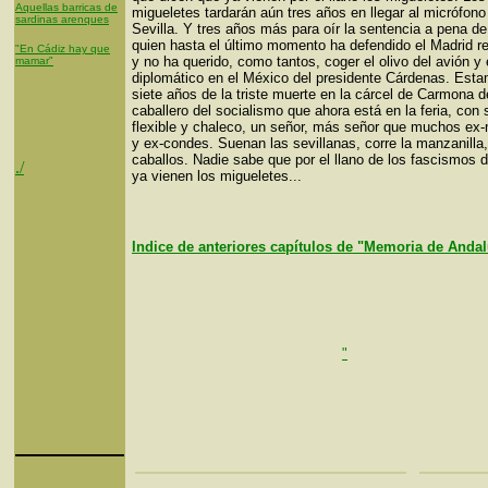
Aquellas barricas de
migueletes tardarán aún tres años en llegar al micrófon
sardinas arenques
Sevilla. Y tres años más para oír la sentencia a pena d
quien hasta el último momento ha defendido el Madrid r
"En Cádiz hay que
y no ha querido, como tantos, coger el olivo del avión y e
mamar"
diplomático en el México del presidente Cárdenas. Est
siete años de la triste muerte en la cárcel de Carmona d
caballero del socialismo que ahora está en la feria, con
flexible y chaleco, un señor, más señor que muchos ex
y ex-condes. Suenan las sevillanas, corre la manzanilla
caballos. Nadie sabe que por el llano de los fascismos 
./
ya vienen los migueletes...
Indice de anteriores capítulos de "Memoria de Anda
"