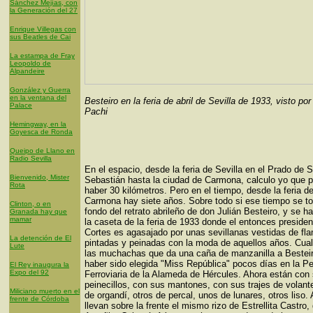
Sánchez Mejías, con
la Generación del 27
Enrique Villegas con
sus Beatles de Cai
La estampa de Fray
Leopoldo de
Alpandeire
González y Guerra
en la ventana del
Besteiro en la feria de abril de Sevilla de 1933, visto por
Palace
Pachi
Hemingway, en la
Goyesca de Ronda
Queipo de Llano en
Radio Sevilla
En el espacio, desde la feria de Sevilla en el Prado de 
Bienvenido, Mister
Sebastián hasta la ciudad de Carmona, calculo yo que 
Rota
haber 30 kilómetros. Pero en el tiempo, desde la feria de
Carmona hay siete años. Sobre todo si ese tiempo se 
Clinton, o en
fondo del retrato abrileño de don Julián Besteiro, y se 
Granada hay que
mamar
la caseta de la feria de 1933 donde el entonces presiden
Cortes es agasajado por unas sevillanas vestidas de fl
La detención de El
pintadas y peinadas con la moda de aquellos años. Cual
Lute
las muchachas que da una caña de manzanilla a Bestei
haber sido elegida "Miss República" pocos días en la P
El Rey inaugura la
Expo del 92
Ferroviaria de la Alameda de Hércules. Ahora están con
peinecillos, con sus mantones, con sus trajes de volant
Miliciano muerto en el
de organdí, otros de percal, unos de lunares, otros liso.
frente de Córdoba
llevan sobre la frente el mismo rizo de Estrellita Castro,