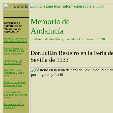
Memoria de
ANTERIORES
CAPÍTULOS DE
Andalucía
"MEMORIA DE
ANDALUCIA"
Hermida hace llegar
El Mundo de Andalucía, sábado 13 de marzo de 1998
al hombre a la Luna
Antonio Mairena,
San Pedro de las
Don Julián Besteiro en la Feria d
llaves del cante
Sevilla de 1933
Un andaluz con
tricornio el 23-F
Manolete, Doña
Angustias y Lupe
Sino
El fútbol codificiado
de Matías Prats
La reconversión
industrial de Antonio
Molina
Andaluces en "La
Codorniz"