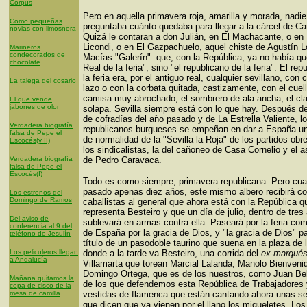
Corpus
Pero en aquella primavera roja, amarilla y morada, nadie
Como pequeñas
preguntaba cuánto quedaba para llegar a la cárcel de C
novias con limosnera
Quizá le contaran a don Julián, en El Machacante, o en 
Licondi, o en El Gazpachuelo, aquel chiste de Agustín 
Marineros
condecorados de
Macías "Galerín": que, con la República, ya no había que
chocolate
Real de la feria", sino "el republicano de la feria". El re
la feria era, por el antiguo real, cualquier sevillano, con 
La talega del cosario
lazo o con la corbata quitada, castizamente, con el cuell
camisa muy abrochado, el sombrero de ala ancha, el cla
El que vende
jabones de olor
solapa. Sevilla siempre está con lo que hay. Después de
de cofradías del año pasado y de La Estrella Valiente, lo
Verdadera biografía
republicanos burgueses se empeñan en dar a España u
falsa de Pepe el
de normalidad de la "Sevilla la Roja" de los partidos obr
Escocés(y II)
los sindicalistas, la del cañoneo de Casa Cornelio y el 
Verdadera biografía
de Pedro Caravaca.
falsa de Pepe el
Escocés(I)
Todo es como siempre, primavera republicana. Pero cu
pasado apenas diez años, este mismo albero recibirá co
Los estrenos del
Domingo de Ramos
caballistas al general que ahora está con la República q
representa Besteiro y que un día de julio, dentro de tres
Del aviso de
sublevará en armas contra ella. Paseará por la feria com
conferencia al 9 del
de España por la gracia de Dios, y "la gracia de Dios" p
teléfono de Jesulín
título de un pasodoble taurino que suena en la plaza de l
Los peliculeros llegan
donde a la tarde va Besteiro, una corrida del
ex-marqué
a Andalucía
Villamarta que torean Marcial Lalanda, Manolo Bienveni
Domingo Ortega, que es de los nuestros, como Juan Be
Mañana quitamos la
de los que defendemos esta República de Trabajadores 
copa de cisco de la
mesa de camilla
vestidas de flamenca que están cantando ahora unas se
que dicen que ya vienen por el llano los migueletes. Los