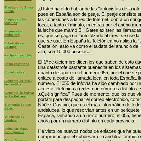
El milagro de Santa
¿Usted ha oído hablar de las "autopistas de la in
Rufina
pues en España son de peaje. El peaje consiste en
las conexiones a la red de Internet, cobra un con
Viagra para los
votantes
local, a tanto el minuto, mientras por el ancho mun
la leche que mamó Bill Gates existen las llamadas 
Empresarios
es, que se paga un tanto alzado al mes, se use la
andaluces
que se use. En España la Telefónica no aplica la "ta
El Lele Alvarez
Castellón, esto va como el taxista del anuncio de 
Colunga
allá, son 10.000 pesetas...
Pacharán y vodka
El 1º de diciembre dicen los que saben de esto qu
Reina sesentona
una catástrofe bastante buenecita en los sistemas
cuanto desaparece el numero 055, por el que se p
Comer pipitas
enlace a costo de llamada local en toda España, 
Clemente, el farol y
número. El 055 de Infovía ha sido cambiado por 
los farolillos
acceso telefónico a redes con números distintos e
Clemente, El Palmar
¿Qué significa? Pues de momento, que los que vi
en La Palmera
portátil para despachar el correo electrónico, com
Núñez Castain, que es el más informático de todos
El chiquillo de don
Xavier
andaluces, lo que resolvían antes en un periquete 
España, llamando a un único número, el 055, tien
Un chorizo de
ahora por un numero distinto en cada provincia.
bandera
I
ndustrias Marco
He visto los nuevos nodos de enlaces que ha pues
Incomparable
compruebo que el subdesarrollo andaluz también s
Dos señores de