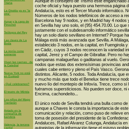
Aunque el consejero de Trismo esté enganchado a 
Triana
coche oficial y haya puesto una hermosa página 
Andalucía, esto es el Tercer Mundo informático. 
La Giralda ya es "la
otra"
Números de los nodos telefónicos de acceso a re
Barcelona hay 9 nodos, y en Madrid hay 4 nodos y
Aznar y la capa de
en Sevilla hay uno solo, el (95) 454.70.00. Lo que
Pinochet
justamente con el subdesarrollo informático sevil
Teólogos del Rey
hay un solo diario sevillano en Internet? Porque 
Málaga está más avanzada que Sevilla. A Málaga, 
Las claves de La
Boda
establecido 3 nodos, en la capital, en Fuengirola 
en Cádiz, cuyos 3 nodos reconocen la variedad int
La ironía como
capital, Jerez y el Campo de Gibraltar. Pero no ha
eximente
campanas malagueñas o gaditanas al vuelo. Ger
Vivan las caenas...de
nodos que estas dos extensísimas provincias and
la Catedral
cuales cabe entero y pleno el País Vasco. Gerona
Nueva York no está
distintos. Alicante, 5 nodos. Toda Andalucía, que 
en Euskadi
y mucho más que todo el Benelux tiene trece nodo
nuevo lío del montepío de Infovía. Trece, como si
¿Qué celebramos?
fuéramos supersticiosos. No pueden ser doce, ni c
El teatro de Mérida
Encima, cachondeíto...
Los niños del Mago
El único nodo de Sevilla tendrá una bulla como de 
Tranlarán
aunque a Chaves le consta la importancia de est
Arriado en la
comunicación y relación, como puso de relieve en
compañía de
bandera
toma de posesión del presidente de la Confedera
Andaluces, Rafael Alvarez Colunga, Andalucía en
Valencia, la tercera
autopistas de la información tiene el mismo probl
capital