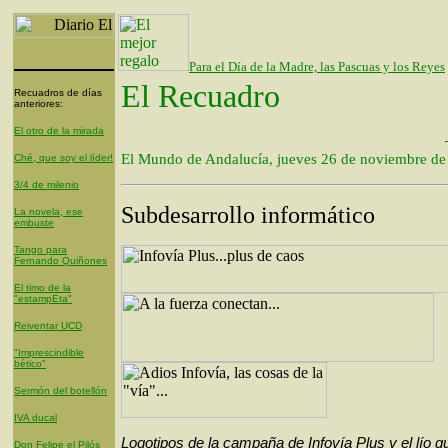
Para el Día de la Madre, las Pascuas y los Reyes
El Recuadro
Recuadros de días
anteriores:
El otro de la mirada
El Mundo de Andalucía, jueves 26 de noviembre de
Ché, que soy el líder!
3/4 de milenio
Subdesarrollo informático
La novela, ese
embuste
Tango para
Fernando Quiñones
El timo de la
"estampEta"
Reiventar UCD
"Imprescindible
bético"
Sermón del botellón
IVA ducal
Logotipos de la campaña de Infovía Plus y el lío q
Don Felipe el Pilós