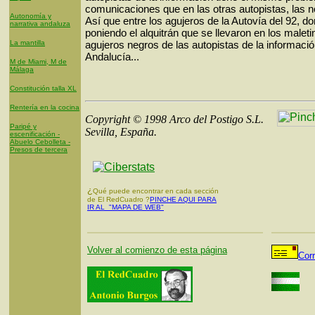
comunicaciones que en las otras autopistas, las no 
Autonomía y
Así que entre los agujeros de la Autovía del 92, d
narrativa andaluza
poniendo el alquitrán que se llevaron en los maleti
La mantilla
agujeros negros de las autopistas de la informació
Andalucía...
M de Miami, M de
Málaga
Constitución talla XL
Rentería en la cocina
Copyright © 1998 Arco del Postigo S.L.
Paripé y
Sevilla, España.
escenificación -
Abuelo Cebolleta -
Presos de tercera
¿
Qué puede encontrar en cada sección
de El RedCuadro ?
PINCHE AQUI PARA
IR AL "MAPA DE WEB"
Volver al comienzo de esta página
Cor