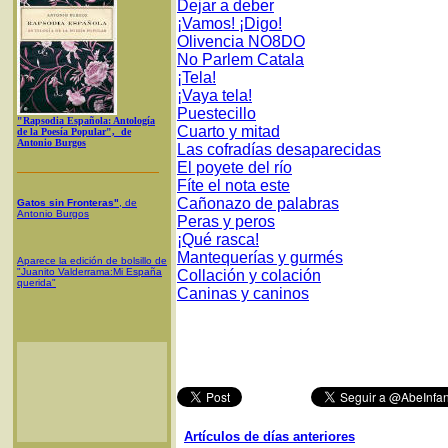
Dejar a deber
¡Vamos! ¡Digo!
Olivencia NO8DO
No Parlem Catala
¡Tela!
¡Vaya tela!
Puestecillo
"Rapsodia Española: Antología
Cuarto y mitad
de la Poesía Popular", de
Antonio Burgos
Las cofradías desaparecidas
El poyete del río
Fíte el nota este
Cañonazo de palabras
Gatos sin Fronteras"
, de
Antonio Burgos
Peras y peros
¡Qué rasca!
Mantequerías y gurmés
Aparece la edición de bolsillo de
"Juanito Valderrama:Mi España
Collación y colación
querida"
Caninas y caninos
Artículos de días anteriores