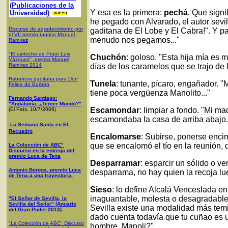
(Publicaciones de la
Y esa es la primera:
pechá
. Que signi
Universidad)
he pegado con Alvarado, el autor sevil
Discurso de agradecimiento por
gaditana de El Lobe y El Cabra!". Y p
el VII premio taurino Manuel
menudo nos pegamos..."
Ramíre
z
"El cartucho de Pepe Luis
Chuchón
: goloso. "Esta hija mía es
Vázquez", premio Manuel
Ramírez 2014
días de los caramelos que se trajo de
Habanera gaditana para Don
Tunela
: tunante, pícaro, engañador. 
Felipe de Borbón
tiene poca vergüenza Manolito..."
Fernando Santiago:
"Andalucía, ¿Tercer Mundo?"
Escamondar
: limpiar a fondo. "Mi m
(El País, 10/7/2006)
escamondaba la casa de arriba abajo. 
La Semana Santa en El
Recuadro
Encalomarse
: Subirse, ponerse enci
que se encalomó el tío en la reunión, 
La Colección de ABC"
Discurso en la entrega del
premio Luca de Tena
Desparramar
: esparcir un sólido o ve
Antonio Burgos, premio Luca
desparrama, no hay quien la recoja lu
de Tena a una trayectoria
Sieso
: lo define Alcalá Venceslada e
inaguantable, molesta o desagradable"
"El Señor de Sevilla, la
Sevilla del Señor" (Anuario
Sevilla existe una modalidad más temi
del Gran Poder 2013)
dado cuenta todavía que tu cuñao es 
"La Colección de ABC" Discurso
hombre, Manoli?".