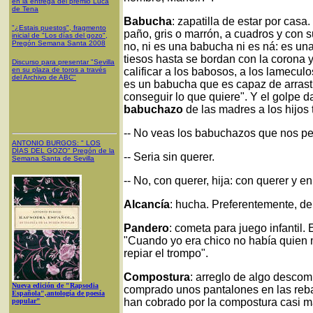
en la entrega del premio Luca
de Tena
Babucha
: zapatilla de estar por casa
"¿Estais puestos", fragmento
paño, gris o marrón, a cuadros y con 
inicial de "Los días del gozo",
Pregón Semana Santa 2008
no, ni es una babucha ni es ná: es una
tiesos hasta se bordan con la corona 
Discurso para presentar "Sevilla
en su plaza de toros a través
calificar a los babosos, a los lameculo
del Archivo de ABC"
es un babucha que es capaz de arrast
conseguir lo que quiere". Y el golpe d
babuchazo
de las madres a los hijos
-- No veas los babuchazos que nos p
ANTONIO BURGOS
: "
LOS
DÍAS DEL GOZO
"
Pregón de la
-- Seria sin querer.
Semana Santa
de Sevilla
-- No, con querer, hija: con querer y en
Alcancía
: hucha. Preferentemente, de
Pandero
: cometa para juego infantil.
"Cuando yo era chico no había quien 
repiar el trompo".
Compostura
: arreglo de algo descom
Nueva edición de "Rapsodia
comprado unos pantalones en las reba
Española",antología de poesía
han cobrado por la compostura casi m
popular"