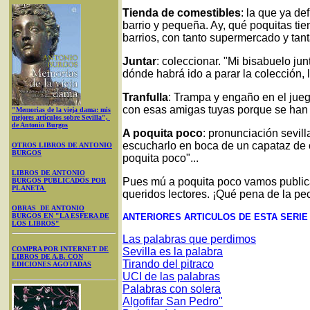
Tienda de comestibles
: la que ya de
barrio y pequeña. Ay, qué poquitas ti
barrios, con tanto supermercado y tanta
Juntar
: coleccionar. "Mi bisabuelo jun
dónde habrá ido a parar la colección,
Tranfulla
: Trampa y engaño en el jueg
con esas amigas tuyas porque se han l
"Memorias de la vieja dama: mis
mejores artículos sobre Sevilla",
de Antonio Burgos
A poquita poco
: pronunciación sevill
escucharlo en boca de un capataz de 
OTROS LIBROS DE ANTONIO
BURGOS
poquita poco"...
LIBROS DE ANTONIO
Pues mú a poquita poco vamos public
BURGOS PUBLICADOS POR
PLANETA
queridos lectores. ¡Qué pena de la pe
OBRAS DE ANTONIO
BURGOS EN "LA ESFERA DE
ANTERIORES ARTICULOS DE ESTA SERI
LOS LIBROS"
Las palabras que perdimos
COMPRA POR INTERNET DE
Sevilla es la palabra
LIBROS DE A.B. CON
Tirando del pitraco
EDICIONES AGOTADAS
UCI de las palabras
Palabras con solera
Algofifar San Pedro"