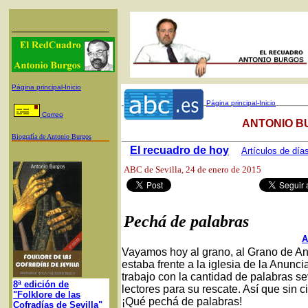
Página principal-Inicio
Página principal-Inicio
Correo
ANTONIO B
Biografía de Antonio Burgos
El recuadro de hoy
Artículos de día
ABC de Sevilla
, 24 de enero de 2015
Pechá de palabras
A
Vayamos hoy al grano, al Grano de An
estaba frente a la iglesia de la Anunc
trabajo con la cantidad de palabras se
8ª edición de
lectores para su rescate. Así que sin 
"Folklore de las
¡Qué pechá de palabras!
Cofradías de Sevilla"