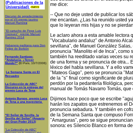
(Publicaciones de la
me dice:
Universidad)
-- Que no deje usted de publicar los sá
Discurso de agradecimiento
me encantan. ¿Las ha reunido usted ya 
por el VII premio taurino
Manuel Ramíre
z
que lo leyeran mis hijas y no se pierda
"El cartucho de Pepe Luis
Vázquez", premio Manuel
Le aclaro ahora a esta amable lectora qu
Ramírez 2014
"Vocabulario andaluz" de Antonio Alcal
sevillana", de Manuel González Salas,
Habanera gaditana para Don
Felipe de Borbón
pronuncia "Manolito el de Inca", como s
también ha reeditado varias veces su re
Fernando Santiago:
"Andalucía, ¿Tercer
de una forma y se pronuncia de otra... E
Mundo?"
(El País, 10/7/2006)
léxico del habla sevillana. Y a ello vam
"Mateos Gago", pero se pronuncia "Mat
La Semana Santa en El
Recuadro
de la "s" final como significante de plu
perdón por la pedantería filológica, pe
La Colección de ABC"
Discurso en la entrega del
manual de Tomás Navarro Tomás, que en
premio Luca de Tena
Dijimos hace poco que se escribe "agu
Antonio Burgos, premio Luca
de Tena a una trayectoria
harán los zapatos que estrenemos el 
pronuncia sebadura. Y también en cofr
de la Semana Santa que compuso Font
"El Señor de Sevilla, la
Sevilla del Señor" (Anuario
"Amarguras", pero se sigue pronuncian
del Gran Poder 2013)
sonora: es Silencio Blanco en forma d
"La Colección de ABC"
Discurso en la entrega del