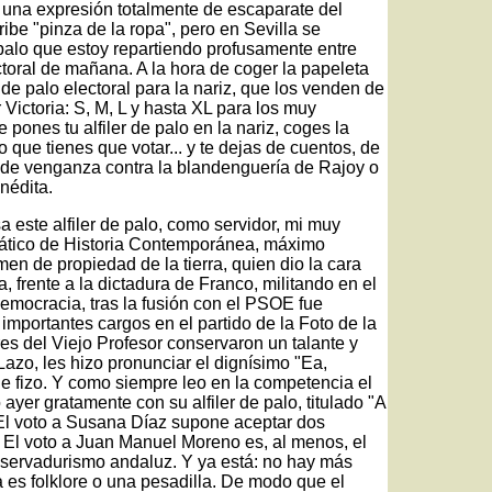
una expresión totalmente de escaparate del
ibe "pinza de la ropa", pero en Sevilla se
e palo que estoy repartiendo profusamente entre
toral de mañana. A la hora de coger la papeleta
 de palo electoral para la nariz, que los venden de
Victoria: S, M, L y hasta XL para los muy
e pones tu alfiler de palo en la nariz, coges la
 que tienes que votar... y te dejas de cuentos, de
 de venganza contra la blandenguería de Rajoy o
nédita.
este alfiler de palo, como servidor, mi muy
rático de Historia Contemporánea, máximo
en de propiedad de la tierra, quien dio la cara
, frente a la dictadura de Franco, militando en el
emocracia, tras la fusión con el PSOE fue
mportantes cargos en el partido de la Foto de la
res del Viejo Profesor conservaron un talante y
zo, les hizo pronunciar el dignísimo "Ea,
ue fizo. Y como siempre leo en la competencia el
ayer gratamente con su alfiler de palo, titulado "A
"El voto a Susana Díaz supone aceptar dos
 El voto a Juan Manuel Moreno es, al menos, el
nservadurismo andaluz. Y ya está: no hay más
 es folklore o una pesadilla. De modo que el