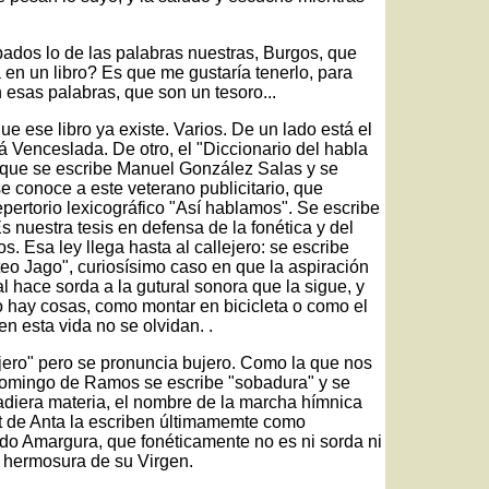
bados lo de las palabras nuestras, Burgos, que
en un libro? Es que me gustaría tenerlo, para
n esas palabras, que son un tesoro...
e ese libro ya existe. Varios. De un lado está el
á Venceslada. De otro, el "Diccionario del habla
 que se escribe Manuel González Salas y se
e conoce a este veterano publicitario, que
pertorio lexicográfico "Así hablamos". Se escribe
s nuestra tesis en defensa de la fonética y del
os. Esa ley llega hasta al callejero: se escribe
eo Jago", curiosísimo caso en que la aspiración
ral hace sorda a la gutural sonora que la sigue, y
ro hay cosas, como montar en bicicleta o como el
 esta vida no se olvidan. .
jero" pero se pronuncia bujero. Como la que nos
Domingo de Ramos se escribe "sobadura" y se
adiera materia, el nombre de la marcha hímnica
 de Anta la escriben últimamemte como
do Amargura, que fonéticamente no es ni sorda ni
e hermosura de su Virgen.