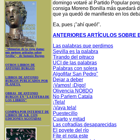
domingo votaré al Partido Popular porq
consiga Moreno Bonilla más quedará de
que ya quedó de manifiesto en los deba
Ea, pues ¡"ahí queó!".
ANTERIORES ARTÍCULOS SOBRE E
Las palabras que perdimos
"Memorias de la vieja dama:
Sevilla es la palabra
mis mejores artículos sobre
Sevilla", de Antonio Burgos
Tirando del pitraco
UCI de las palabras
OTROS LIBROS DE
Palabras con solera
ANTONIO BURGOS
Algofifar San Pedro"
LIBROS DE ANTONIO
Dejar a deber
BURGOS PUBLICADOS POR
PLANETA
¡Vamos! ¡Digo!
Olivencia NO8DO
OBRAS DE ANTONIO
No Parlem Catala
BURGOS EN "LA ESFERA DE
LOS LIBROS"
¡Tela!
¡Vaya tela!
COMPRA POR INTERNET DE
Puestecillo
LIBROS DE A.B. CON
Cuarto y mitad
EDICIONES AGOTADAS
Las cofradías desaparecidas
El poyete del río
Fíte el nota este