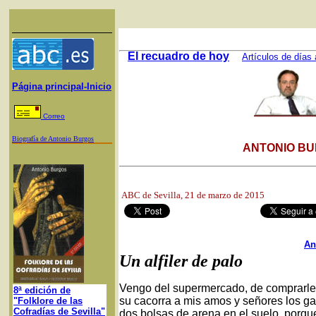
El recuadro de hoy
Artículos de días 
Página principal-Inicio
Correo
Biografía de Antonio Burgos
ANTONIO BU
ABC de Sevilla
, 21 de marzo de 2015
An
Un alfiler de palo
Vengo del supermercado, de comprarles
8ª edición de
su cacorra a mis amos y señores los gat
"Folklore de las
Cofradías de Sevilla"
dos bolsas de arena en el suelo, porqu