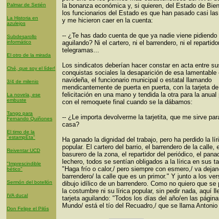
Palmar de Setién
la bonanza económica y, si quieren, del Estado de Bie
los funcionarios del Estado es que han pasado casi la
La Historia en
y me hicieron caer en la cuenta:
azulejos
-- ¿Te has dado cuenta de que ya nadie viene pidiendo 
Subdesarollo
informático
aguilando? Ni el cartero, ni el barrendero, ni el repartido
telegramas...
El otro de la mirada
Los sindicatos deberían hacer constar en acta entre su
Ché, que soy el líder!
conquistas sociales la desaparición de esa lamentabl
navideña, el funcionario municipal o estatal llamando
3/4 de milenio
mendicantemente de puerta en puerta, con la tarjeta de
felicitación en una mano y tendida la otra para la anual 
La novela, ese
embuste
con el remoquete final cuando se la dábamos:
Tango para
-- ¿Le importa devolverme la tarjetita, que me sirve par
Fernando Quiñones
casa?
El timo de la
"estampEta"
Ha ganado la dignidad del trabajo, pero ha perdido la lír
popular. El cartero del barrio, el barrendero de la calle, e
Reiventar UCD
basurero de la zona, el repartidor del periódico, el pana
lechero, todos se sentían obligados a la lírica en sus ta
"Imprescindible
"Haga frío o calor,/ pero siempre con esmero,/ va dejan
bético"
barrendero/ la calle que es un primor." Y junto a los ver
Sermón del botellón
dibujo idílico de un barrendero. Como no quiero que se 
la costumbre ni su lírica popular, sin pedir nada, aquí l
IVA ducal
tarjeta aguilando: "Todos los días del año/en las página
Mundo/ está el tío del Recuadro,/ que se llama Antonio
Don Felipe el Pilós