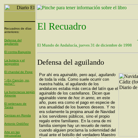
El Recuadro
Recuadros de días
anteriores:
Defensa del
aguilando
El Mundo de Andalucía, jueves 31 de diciembre de 1998
El contra-Baqueira
Defensa del aguilando
La butaca y el
langostino
El chandal de Pepe
Por ahí era
aguinaldo
, pero aquí,
aguilando
de toda la vida. Como suele ocurrir con
"¿En Cancún, no,
nuestra habla, el aguilando de los
picha?"
andaluces estaba más cerca del latín que el
La burocracua según
aguinaldo de los castellanos. Dicen que
Almonte
aguinaldo viene de
hoc in anno
, en este
año, pues era como el pago en especie de
El setienazo de
una anualidad de los buenos deseos. Y no
Yanes
era solamente la propina anual de Navidad
Cenizas en Ronda
a los servidores públicos, sino el propio
regalo entre familiares. En la cena de mi
Antonio Ordóñez
familia siempre hay un revuelo de nietos
cuando alguien proclama la solemnidad del
Arte en las
ritual ante el bolsillo del verdadero Maestro
minusvalías