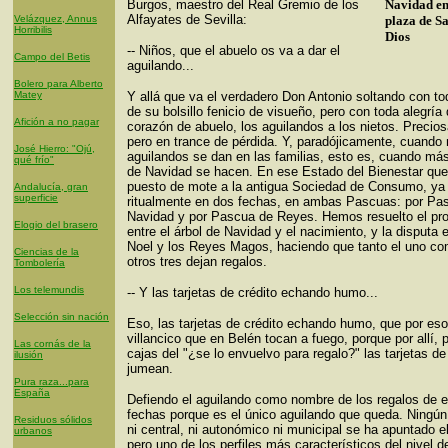
Burgos, maestro del Real Gremio de los
Navidad en
Alfayates de Sevilla:
Velázquez, Annus
plaza de S
Horribilis
Dios
-- Niños, que el abuelo os va a dar el
Campo del Betis
aguilando...
Bolero para Alberto
Matey
Y allá que va el verdadero Don Antonio soltando con to
de su bolsillo fenicio de visueño, pero con toda alegría
Afición a no pagar
corazón de abuelo, los aguilandos a los nietos. Precios
pero en trance de pérdida. Y, paradójicamente, cuando
José Hierro: "Ojú,
aguilandos se dan en las familias, esto es, cuando má
qué frío"
de Navidad se hacen. En ese Estado del Bienestar que
puesto de mote a la antigua Sociedad de Consumo, ya 
Andalucía, gran
superficie
ritualmente en dos fechas, en ambas Pascuas: por Pa
Navidad y por Pascua de Reyes. Hemos resuelto el pr
Elogio del brasero
entre el árbol de Navidad y el nacimiento, y la disputa 
Noel y los Reyes Magos, haciendo que tanto el uno co
Ciencias de la
otros tres dejan regalos.
Tombolería
Los telemundis
-- Y las tarjetas de crédito echando humo...
Selección sin nación
Eso, las tarjetas de crédito echando humo, que por eso
villancico que en Belén tocan a fuego, porque por allí, p
Las cornás de la
cajas del "¿se lo envuelvo para regalo?" las tarjetas de
ilusión
jumean.
Pura raza...para
España
Defiendo el aguilando como nombre de los regalos de 
fechas porque es el único aguilando que queda. Ningún
Residuos sólidos
ni central, ni autonómico ni municipal se ha apuntado el
urbanos
pero uno de los perfiles más característicos del nivel d