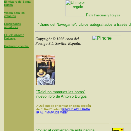
El milagro de Santa
Rufina
Viagra para los
P
ara Pascuas y Reyes
votantes
Empresarios
"Diario del Navegante": Libros autografiados a través d
andaluces
El Lele Alvarez
Colunga
Copyright © 1998 Arco del
Postigo S.L. Sevilla, España.
Pacharán y vodka
"Reloj no marques las horas",
nuevo libro de Antonio Burgos
¿
Qué puede encontrar en cada sección
de El RedCuadro ?
PINCHE AQUI PARA
IR AL "MAPA DE WEB"
Volver al comienzo de esta página