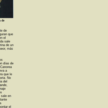
a de
te de
eguran que
en el
ida sale
rina de un
 peor, más
os
on días de
e Canorea
eva a
ra que le
oria. No
ia del
rande,
naje
os
 sale en
stante
a
ontar el