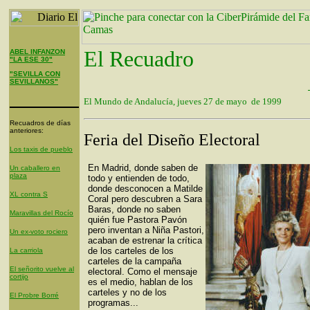
El Recuadro
ABEL INFANZON
"LA ESE 30"
"SEVILLA CON
SEVILLANOS"
El Mundo de Andalucía, jueves 27 de mayo de 1999
Recuadros de días
anteriores:
Feria del Diseño Electoral
Los taxis de pueblo
En Madrid, donde saben de
Un caballero en
plaza
todo y entienden de todo,
donde desconocen a Matilde
XL contra S
Coral pero descubren a Sara
Baras, donde no saben
Maravillas del Rocío
quién fue Pastora Pavón
pero inventan a Niña Pastori,
Un ex-voto rociero
acaban de estrenar la crítica
de los carteles de los
La carriola
carteles de la campaña
El señorito vuelve al
electoral. Como el mensaje
cortijo
es el medio, hablan de los
carteles y no de los
El Probre Borré
programas...