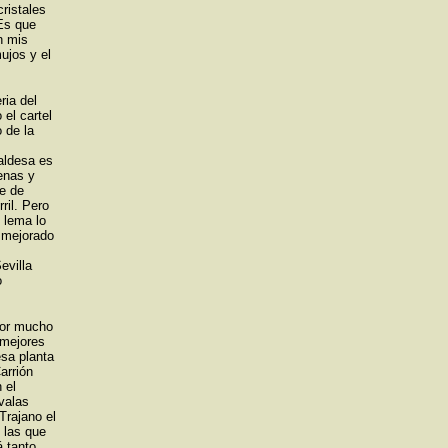
ristales
 Es que
en mis
ujos y el
ria del
 el cartel
 de la
caldesa es
enas y
re de
ril. Pero
 lema lo
 mejorado
evilla
o
 por mucho
 mejores
esa planta
arrión
 el
valas
Trajano el
 las que
á tanto