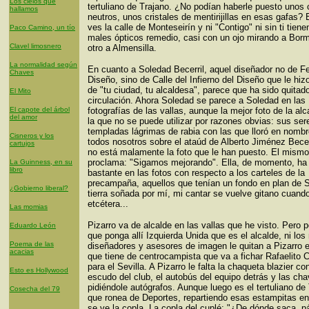
Los cielos que
tertuliano de Trajano. ¿No podían haberle puesto unos c
hallamos
neutros, unos cristales de mentirijillas en esas gafas?
ves la calle de Monteseirín y ni "Contigo" ni sin ti tien
Paco Camino, un tío
males ópticos remedio, casi con un ojo mirando a Borm
Clavel limosnero
otro a Almensilla.
La normalidad según
En cuanto a Soledad Becerril, aquel diseñador no de Fe
Chaves
Diseño, sino de Calle del Infierno del Diseño que le hizo
de "tu ciudad, tu alcaldesa", parece que ha sido quitado
El Mito
circulación. Ahora Soledad se parece a Soledad en las
El capote del árbol
fotografías de las vallas, aunque la mejor foto de la al
del amor
la que no se puede utilizar por razones obvias: sus ser
templadas lágrimas de rabia con las que lloró en nomb
Cisneros y los
todos nosotros sobre el ataúd de Alberto Jiménez Becer
cartujos
no está malamente la foto que le han puesto. El mismo
proclama: "Sigamos mejorando". Ella, de momento, ha
La Guinness, en su
libro
bastante en las fotos con respecto a los carteles de la
precampaña, aquellos que tenían un fondo en plan de S
¿Gobierno liberal?
tierra soñada por mí, mi cantar se vuelve gitano cuand
etcétera...
Las momias
Pizarro va de alcalde en las vallas que he visto. Pero
Eduardo León
que ponga allí Izquierda Unida que es el alcalde, ni los
Poema de las
diseñadores y asesores de imagen le quitan a Pizarro 
acacias
que tiene de centrocampista que va a fichar Rafaelito C
para el Sevilla. A Pizarro le falta la chaqueta blazier con
Esto es Hollywood
escudo del club, el autobús del equipo detrás y las cha
pidiéndole autógrafos. Aunque luego es el tertuliano de 
Cosecha del 79
que ronea de Deportes, repartiendo esas estampitas en
se ve la copla. La copla del cuplé: "¿De dónde saca, p