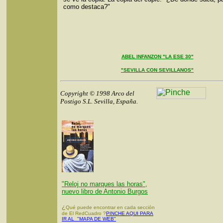
como destaca?"
ABEL INFANZON "LA ESE 30"
"SEVILLA CON SEVILLANOS"
Copyright © 1998 Arco del
Postigo S.L. Sevilla, España.
"Reloj no marques las horas",
nuevo libro de Antonio Burgos
¿
Qué puede encontrar en cada sección
de El RedCuadro ?
PINCHE AQUI PARA
IR AL "MAPA DE WEB"