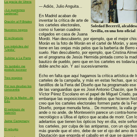
La gracia de Utrera
--- Adiós, Julio Anguita...
¿Lo queremos
cardenal?
En Madrid acaban de
inventar la crítica de arte de
Oración al P.Briales
los carteles electorales,
Soledad Becerril, alcaldes
como si fueran cuadros
Nuestros negros
Sevilla, en una foto oficial
colgados en casa de Juana
El reclinatorio
Mordó. Han descubierto, por ejemplo, que el mejor chis
Morán es la foto de Morán en el cartel de Morán, y as
Los imbéciles del
tiene en las orejas más pelos que la barbería de Berro 
"Lleida"
suelo. Han descubierto, por ejemplo, que Cristina Alme
en el programa de Jesús Hermida pintada como la mad
Subirse a La Parra
bautizo de pueblo, pero que en los carteles es todavía
doble ancho aún. Y así sucesivamente.
Yo también me
postulo sucesor
Echo en falta que aquí hagamos la crítica artística de l
Tres respiros
carteles de la campaña, y más en estas fechas, que s
farolillos de la Feria del Diseño que ha programado es
Por sus deudas los
de las vanguardias que es José Antonio Chacón, que ll
conoceréis
Víctor Pérez Escolano en el papel de Miguel Criado, pa
Día de la Madre...de
embarque las exposiciones de objetos que hicieron hist
Edu
creo que los carteles electorales formen parte de la Fer
Diseño, porque menuda feria... De momento, la valla g
El pelotazo de
ande o no ande, de Monteseirín parece un contra-home
Valentín
necrológico a Ulloa el óptico que acaba de morir. Con l
Jaime Campmany
adelantos que tienen los ópticos hoy en día, este señor
los carteles, por culpa de las antiparras, con un ojo ba
El rebujito
más grande que el otro, debe de ser el ojo del amo de l
Diputación que engorda el caballo en el que se quiere m