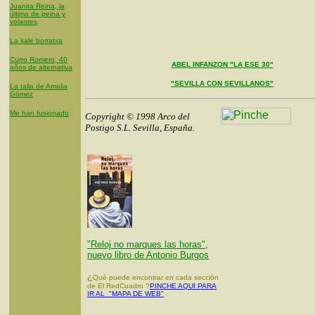
Juanita Reina, la
última de peina y
volantes
La kale borratxa
Curro Romero, 40
ABEL INFANZON "LA ESE 30"
años de alternativa
"SEVILLA CON SEVILLANOS"
La talla de Amalia
Gómez
Me han fusionado
Copyright © 1998 Arco del
Postigo S.L. Sevilla, España.
"Reloj no marques las horas",
nuevo libro de Antonio Burgos
¿
Qué puede encontrar en cada sección
de El RedCuadro ?
PINCHE AQUI PARA
IR AL "MAPA DE WEB"