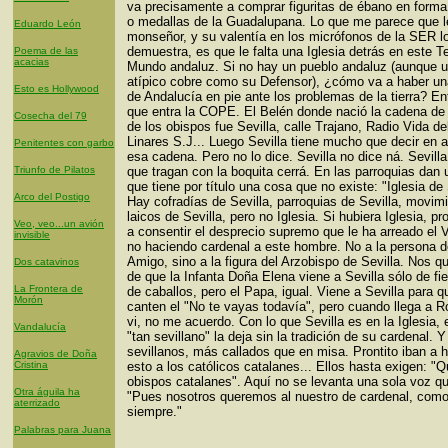
va precisamente a comprar figuritas de ébano en forma
o medallas de la Guadalupana. Lo que me parece que l
Eduardo León
monseñor, y su valentía en los micrófonos de la SER l
demuestra, es que le falta una Iglesia detrás en este T
Poema de las
acacias
Mundo andaluz. Si no hay un pueblo andaluz (aunque u
atípico cobre como su Defensor), ¿cómo va a haber una
Esto es Hollywood
de Andalucía en pie ante los problemas de la tierra? En
que entra la COPE. El Belén donde nació la cadena de
Cosecha del 79
de los obispos fue Sevilla, calle Trajano, Radio Vida de
Linares S.J... Luego Sevilla tiene mucho que decir en 
Penitentes con garbo
esa cadena. Pero no lo dice. Sevilla no dice ná. Sevilla
Triunfo de Pilatos
que tragan con la boquita cerrá. En las parroquias dan 
que tiene por título una cosa que no existe: "Iglesia de 
Arco del Postigo
Hay cofradías de Sevilla, parroquias de Sevilla, movim
laicos de Sevilla, pero no Iglesia. Si hubiera Iglesia, pro
Veo, veo...un avión
a consentir el desprecio supremo que le ha arreado el 
invisible
no haciendo cardenal a este hombre. No a la persona d
Amigo, sino a la figura del Arzobispo de Sevilla. Nos 
Dos catavinos
de que la Infanta Doña Elena viene a Sevilla sólo de fie
La Frontera de
de caballos, pero el Papa, igual. Viene a Sevilla para q
Morón
canten el "No te vayas todavía", pero cuando llega a R
vi, no me acuerdo. Con lo que Sevilla es en la Iglesia,
Vandalucía
"tan sevillano" la deja sin la tradición de su cardenal. Y
sevillanos, más callados que en misa. Prontito iban a h
Agravios de Doña
Cristina
esto a los católicos catalanes... Ellos hasta exigen: 
obispos catalanes". Aquí no se levanta una sola voz qu
Otra águila ha
"Pues nosotros queremos al nuestro de cardenal, com
aterrizado
siempre."
Palabras para Juana