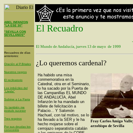
ABEL INFANZON
El Recuadro
"LA ESE 30"
"SEVILLA CON
SEVILLANOS"
El Mundo de Andalucía, jueves 13 de mayo de 1999
Recuadros de días
anteriores:
¿Lo queremos cardenal?
Oración al P.Briales
Nuestros negros
Ha habido una misa
conmemorativa en la
El reclinatorio
Catedral, otra en el Seminario,
lo ha sacado por la Puerta de
Los imbéciles del
"Lleida"
las Campanillas EL MUNDO
DE ANDALUCÍA, Abel
Subirse a La Parra
Infanzón le ha mandado un
billete de felicitación a
Yo también me
Palacio... Y Salomón
postulo sucesor
Hachuel, con tal motivo, se lo
Tres respiros
ha llevado a la SER y le ha
Fray Carlos Amigo Valle
hecho mojarse sobre el
arzobispo de Sevilla
Por sus deudas los
cerrojazo separatista catalán
conoceréis
a las emisoras de la COPE.