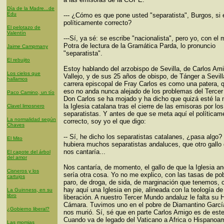
Día de la Madre...de
Edu
--- ¿Cómo es que pone usted "separatista", Burgos, si
políticamente correcto?
El pelotazo de
Valentín
---Sí, ya sé: se escribe "nacionalista", pero yo, con el
Potra de lectura de la Gramática Parda, lo pronuncio
Jaime Campmany
"separatista".
El rebujito
Estoy hablando del arzobispo de Sevilla, de Carlos Am
Los cielos que
Vallejo, y de sus 25 años de obispo, de Tánger a Sevill
hallamos
carrera episcopal de Fray Carlos es como una patera, q
eso no anda nunca alejado de los problemas del Terce
Paco Camino, un tío
Don Carlos se ha mojado y ha dicho que quizá esté la
la Iglesia catalana tras el cierre de las emisoras por los
Clavel limosnero
separatistas. Y antes de que se meta aquí el políticam
La normalidad según
correcto, soy yo el que digo:
Chaves
-- Sí, he dicho los separatistas catalanes, ¿pasa algo?
El Mito
hubiera muchos separatistas andaluces, que otro gallo
nos cantaría...
El capote del árbol
del amor
Nos cantaría, de momento, el gallo de que la Iglesia a
Cisneros y los
sería otra cosa. Yo no me explico, con las tasas de po
cartujos
paro, de droga, de sida, de marginación que tenemos,
hay aquí una Iglesia en pie, alineada con la teología de
La Guinness, en su
libro
liberación. A nuestro Tercer Mundo andaluz le falta su 
Cámara. Tuvimos uno en el pobre de Diamantino Garcí
¿Gobierno liberal?
nos murió. Sí, sé que en parte Carlos Amigo es de este
Cuando va de legado del Vaticano a Africa o Hispanoa
Las momias