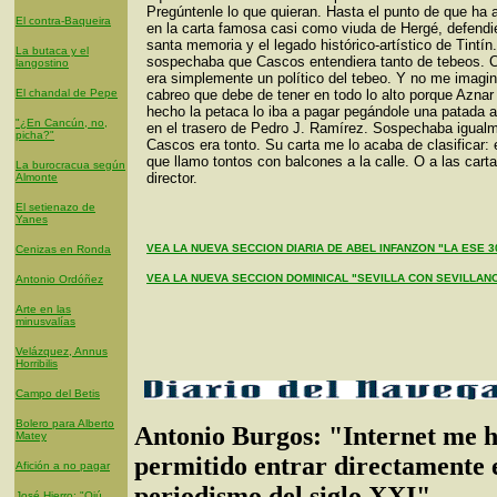
Pregúntenle lo que quieran. Hasta el punto de que ha 
El contra-Baqueira
en la carta famosa casi como viuda de Hergé, defend
santa memoria y el legado histórico-artístico de Tintín
La butaca y el
sospechaba que Cascos entendiera tanto de tebeos. C
langostino
era simplemente un político del tebeo. Y no me imagi
El chandal de Pepe
cabreo que debe de tener en todo lo alto porque Aznar 
hecho la petaca lo iba a pagar pegándole una patada a
"¿En Cancún, no,
en el trasero de Pedro J. Ramírez. Sospechaba igual
picha?"
Cascos era tonto. Su carta me lo acaba de clasificar: 
que llamo tontos con balcones a la calle. O a las carta
La burocracua según
director.
Almonte
El setienazo de
Yanes
VEA LA NUEVA SECCION DIARIA DE ABEL INFANZON "LA ESE 3
Cenizas en Ronda
VEA LA NUEVA SECCION DOMINICAL "SEVILLA CON SEVILLAN
Antonio Ordóñez
Arte en las
minusvalías
Velázquez, Annus
Horribilis
Campo del Betis
Bolero para Alberto
Antonio Burgos: "Internet me 
Matey
permitido entrar directamente 
Afición a no pagar
periodismo del siglo XXI"
José Hierro: "Ojú,