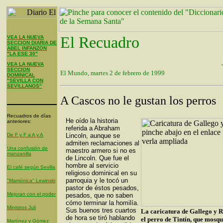
El Recuadro
VEA LA NUEVA
SECCION DIARIA DE
ABEL INFANZON
"LA ESE 30"
VEA LA NUEVA
SECCION
El Mundo, martes 2 de febrero de 1999
DOMINICAL
"SEVILLA CON
SEVILLANOS"
A Cascos no le gustan los perros
Recuadros de días
He oído la historia
anteriores:
referida a Abraham
De F y F a A y A
Lincoln, aunque se
admiten reclamaciones al
Una confusión de
maestro armero si no es
manzanilla
de Lincoln. Que fue el
hombre al servicio
El café según Sevilla
religioso dominical en su
parroquia y le tocó un
"Mamónica" Lewinski
pastor de éstos pesados,
Mejoran con el poder
pesados, que no saben
cómo terminar la homilía.
Ministros Juli
Sus buenos tres cuartos
La caricatura de Gallego y R
de hora se tiró hablando
el perro de Tintín, que mosq
Martínez y Gómez