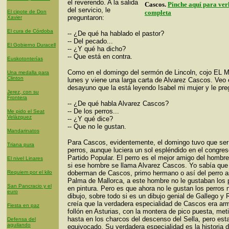
el reverendo. A la salida
Cascos.
Pinche aquí para ver
del servicio, le
El cipote de Don
completa
preguntaron:
Xavier
El cura de Córdoba
-- ¿De qué ha hablado el pastor?
-- Del pecado...
El Gobierno Duracell
-- ¿Y qué ha dicho?
-- Que está en contra.
Euskotonterías
Como en el domingo del sermón de Lincoln, cojo EL
Una medalla para
Clinton
lunes y viene una larga carta de Alvarez Cascos. Veo 
desayuno que la está leyendo Isabel mi mujer y le pre
Jerez, con su
Frontera
-- ¿De qué habla Alvarez Cascos?
-- De los perros...
Me pido el Seat
Velázquez
-- ¿Y qué dice?
-- Que no le gustan.
Mandarinatos
Para Cascos, evidentemente, el domingo tuvo que ser
Triana pura
perros, aunque luciera un sol espléndido en el congre
Partido Popular. El perro es el mejor amigo del hombr
El nivel Linares
si ese hombre se llama Alvarez Cascos. Yo sabía que
Requiem por el kilo
doberman de Cascos, primo hermano o así del perro a
Palma de Mallorca, a este hombre no le gustaban los p
San Pancracio y el
en pintura. Pero es que ahora no le gustan los perros 
euro
dibujo, sobre todo si es un dibujo genial de Gallego y
creía que la verdadera especialidad de Cascos era arm
Fiesta en paz
follón en Asturias, con la montera de pico puesta, me
hasta en los charcos del descenso del Sella, pero es
Defensa del
aguilando
equivocado. Su verdadera especialidad es la historia 