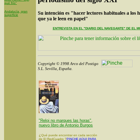
qué frío"
Andalucía, gran
Su intención es "hacer lectores habituales a los h
superficie
que ya le leen en papel"
ENTREVISTA EN EL "DIARIO DEL NAVEGANTE" DE EL 
Copyright © 1998 Arco del Postigo
S.L. Sevilla, España.
"Reloj no marques las horas",
nuevo libro de Antonio Burgos
¿
Qué puede encontrar en cada sección
de El RedCuadro ?
PINCHE AQUI PARA