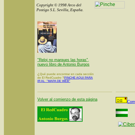
Copyright © 1998 Arco del
Postigo S.L. Sevilla, España.
"Reloj no marques las horas",
nuevo libro de Antonio Burgos
¿
Qué puede encontrar en cada sección
de El RedCuadro ?
PINCHE AQUI PARA
IR AL "MAPA DE WEB"
Volver al comienzo de esta página
Corr