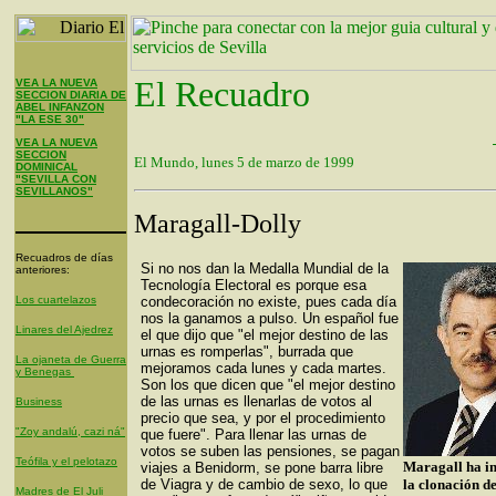
El Recuadro
VEA LA NUEVA
SECCION DIARIA DE
ABEL INFANZON
"LA ESE 30"
VEA LA NUEVA
SECCION
El Mundo, lunes 5 de marzo de 1999
DOMINICAL
"SEVILLA CON
SEVILLANOS"
Maragall-Dolly
Recuadros de días
Si no nos dan la Medalla Mundial de la
anteriores:
Tecnología Electoral es porque esa
Los cuartelazos
condecoración no existe, pues cada día
nos la ganamos a pulso. Un español fue
Linares del Ajedrez
el que dijo que "el mejor destino de las
urnas es romperlas", burrada que
La ojaneta de Guerra
mejoramos cada lunes y cada martes.
y Benegas
Son los que dicen que "el mejor destino
de las urnas es llenarlas de votos al
Business
precio que sea, y por el procedimiento
"Zoy andalú, cazi ná"
que fuere". Para llenar las urnas de
votos se suben las pensiones, se pagan
Teófila y el pelotazo
Maragall ha i
viajes a Benidorm, se pone barra libre
de Viagra y de cambio de sexo, lo que
la clonación de
Madres de El Juli