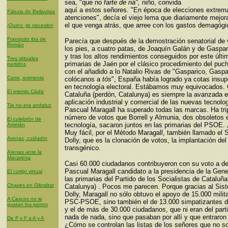
sea, "que no
farte de ná",
niño, convida
aquí a estos señores. "En época de elecciones extrem
Fábula de Bellavista
atenciones", decía el viejo lema que diariamente mejo
el que venga atrás, que arree con los gastos demagógi
¡Quino ,te necesito!
Franquito iba de
Parecía que después de la demostración senatorial de 
Román
los pies, a cuatro patas, de Joaquín Galán y de Gaspar
y tras los altos rendimientos conseguidos por este últi
Tres virtuales
primarias de Jaén por el clásico procedimiento del puc
partidos
con el añadido a lo Natalio Rivas de "Gasparico, Gaspa
Curro, eximente
colócanos a
tós
", España había logrado ya cotas insup
en tecnología electoral. Estábamos muy equivocados
El premio Cádiz
Cataluña (perdón, Catalunya) es siempre la avanzada e
aplicación industrial y comercial de las nuevas tecnolo
Tip no era andaluz
Pascual Maragall ha superado todas las marcas. Ha trip
número de votos que Borrell y Almunia, dos obsoletos 
El culebrón de
tecnología, sacaron juntos en las primarias del PSOE
Ammán
Muy fácil, por el Método Maragall, también llamado el 
Arenas, cuidadín
Dolly, que es la clonación de votos, la implantación del
transgénico.
Arenas ante la
Macarena
Casi 60.000 ciudadanos contribuyeron con su voto a de
Pascual Maragall candidato a la presidencia de la Gener
El cortijo virtual
las primarias del Partido de los Socialistas de Cataluña
Chaves en Gibraltar
Catalunya) . Pocos me parecen. Porque gracias al Sis
Dolly, Maragall no sólo obtuvo el apoyo de 15.000 milit
A Cascos no le
PSC-PSOE, sino también el de 13.000 simpatizantes de
gustan los perros
y el de más de 30.000 ciudadanos, que ni eran del parti
nada de nada, sino que pasaban por allí y que entraron 
De F y F a A y A
¿Cómo se controlan las listas de los señores que no s