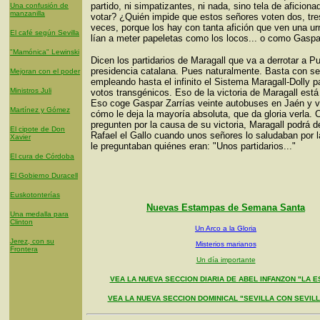
partido, ni simpatizantes, ni nada, sino tela de aficiona
Una confusión de
manzanilla
votar? ¿Quién impide que estos señores voten dos, tre
veces, porque los hay con tanta afición que ven una ur
El café según Sevilla
lían a meter papeletas como los locos... o como Gaspa
"Mamónica" Lewinski
Dicen los partidarios de Maragall que va a derrotar a Pu
presidencia catalana. Pues naturalmente. Basta con se
Mejoran con el poder
empleando hasta el infinito el Sistema Maragall-Dolly p
Ministros Juli
votos transgénicos. Eso de la victoria de Maragall est
Eso coge Gaspar Zarrías veinte autobuses en Jaén y v
Martínez y Gómez
cómo le deja la mayoría absoluta, que da gloria verla. 
pregunten por la causa de su victoria, Maragall podrá 
El cipote de Don
Rafael el Gallo cuando unos señores lo saludaban por l
Xavier
le preguntaban quiénes eran: "Unos partidarios..."
El cura de Córdoba
El Gobierno Duracell
Euskotonterías
Nuevas Estampas de Semana Santa
Una medalla para
Clinton
Un Arco a la Gloria
Jerez, con su
Misterios marianos
Frontera
Un día importante
VEA LA NUEVA SECCION DIARIA DE ABEL INFANZON "LA E
VEA LA NUEVA SECCION DOMINICAL "SEVILLA CON SEVIL