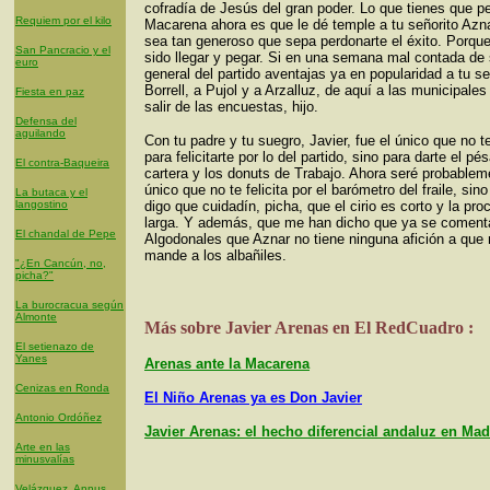
cofradía de Jesús del gran poder. Lo que tienes que pe
Requiem por el kilo
Macarena ahora es que le dé temple a tu señorito Azn
sea tan generoso que sepa perdonarte el éxito. Porque
San Pancracio y el
sido llegar y pegar. Si en una semana mal contada de 
euro
general del partido aventajas ya en popularidad a tu se
Borrell, a Pujol y a Arzalluz, de aquí a las municipales
Fiesta en paz
salir de las encuestas, hijo.
Defensa del
aguilando
Con tu padre y tu suegro, Javier, fue el único que no t
para felicitarte por lo del partido, sino para darte el p
El contra-Baqueira
cartera y los donuts de Trabajo. Ahora seré probablem
único que no te felicita por el barómetro del fraile, sino
La butaca y el
langostino
digo que cuidadín, picha, que el cirio es corto y la pro
larga. Y además, que me han dicho que ya se coment
El chandal de Pepe
Algodonales que Aznar no tiene ninguna afición a que 
mande a los albañiles.
"¿En Cancún, no,
picha?"
La burocracua según
Almonte
Más sobre Javier Arenas en El RedCuadro :
El setienazo de
Yanes
Arenas ante la Macarena
Cenizas en Ronda
El Niño Arenas ya es Don Javier
Antonio Ordóñez
Javier Arenas: el hecho diferencial andaluz en Mad
Arte en las
minusvalías
Velázquez, Annus