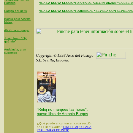
Horribilis
VEA LA NUEVA SECCION DIARIA DE ABEL INFANZON "LA ESE 3
Campo del Betis
VEA LA NUEVA SECCION DOMINICAL "SEVILLA CON SEVILLAN
Bolero para Alberto
Matey
Afición a no pagar
José Hierro: "Ojú,
qué frío"
Andalucía, gran
superficie
Copyright © 1998 Arco del Postigo
S.L. Sevilla, España.
"Reloj no marques las horas",
nuevo libro de Antonio Burgos
¿
Qué puede encontrar en cada sección
de El RedCuadro ?
PINCHE AQUI PARA
IR AL "MAPA DE WEB"