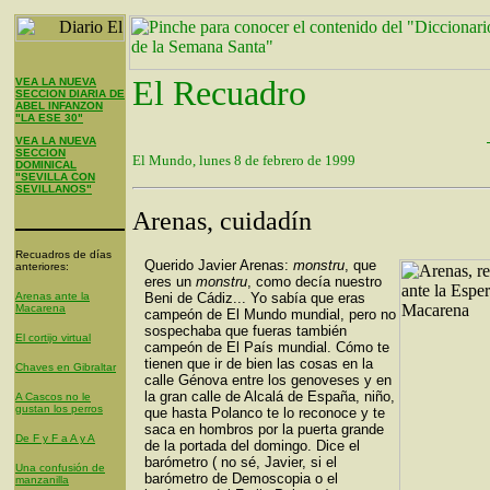
El Recuadro
VEA LA NUEVA
SECCION DIARIA DE
ABEL INFANZON
"LA ESE 30"
VEA LA NUEVA
SECCION
El Mundo, lunes 8 de febrero de 1999
DOMINICAL
"SEVILLA CON
SEVILLANOS"
Arenas, cuidadín
Recuadros de días
Querido Javier Arenas:
monstru
, que
anteriores:
eres un
monstru
, como decía nuestro
Arenas ante la
Beni de Cádiz... Yo sabía que eras
Macarena
campeón de El Mundo mundial, pero no
sospechaba que fueras también
El cortijo virtual
campeón de El País mundial. Cómo te
tienen que ir de bien las cosas en la
Chaves en Gibraltar
calle Génova entre los genoveses y en
la gran calle de Alcalá de España, niño,
A Cascos no le
gustan los perros
que hasta Polanco te lo reconoce y te
saca en hombros por la puerta grande
De F y F a A y A
de la portada del domingo. Dice el
barómetro ( no sé, Javier, si el
Una confusión de
barómetro de Demoscopia o el
manzanilla