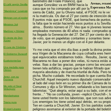
barómetro del Fraile Polanco), que
Arenas, rezand
El café según Sevilla
aunque González va en BMW hacia la
Esperanza Ma
casa que se ha comprado por allí por la
"Mamónica" Lewinski
sierra de Cádiz, por tu Olvera natal, el PSOE no le ve
ni la matrícula. Os dan el 27 por ciento de intención de
Mejoran con el poder
8 puntos más que al PSOE, qué borrachera de puntos,
la falta que le están haciendo esos puntos a tu Sevilla
Ministros Juli
alma... Bonito número el 27. Veo que ni jóvenes leones
empleados menores de 40 años ni nada: compruebo q
Martínez y Gómez
ha llegado la Generación del 27. Del 27 por ciento de l
El cipote de Don
de voto, que en papeletas contantes y sonantes tiene 
Xavier
Javier, por lo menos un dígito con el 4 por delante.
El cura de Córdoba
Yo me creía que el otro día ibas a pedir la divina prot
esa Virgen de la Macarena de cuya cofradía eres her
El Gobierno Duracell
qué equivocados estábamos todos.. Resulta, Javier, q
Macarena no ibas a poner dos velas, tú nunca estás a
Euskotonterías
velas. Ibas a dar las gracias, porque como las encues
Una medalla para
tienen tela asfáltica, seguro que te habían filtrado que
Clinton
mayoría absoluta y de marcha triunfal de Aida. Pero t
picha. Mucho cuidado. He recordado lo que cuenta Bor
Jerez, con su
Churchill. Aquel inexperto nuevo diputado conservado
Frontera
al lado del viejo león en su primer día de Cámara de l
Me pido el Seat
Comunes y dijo a Sir Winston, señalando a los bancos
Velázquez
laboristas: "Qué alegría, estar aquí a su lado, con el 
frente..." "No se confunda, joven --replicó Churchill--; 
Mandarinatos
tiene usted frente son los laboristas, que son sus adve
Los enemigos los tiene usted aquí detrás, en su propio
Triana pura
Ten en cuenta a Churchill, Javier. En los partidos sue
peligroso asomarse al exterior de la portada del boletín
El nivel Linares