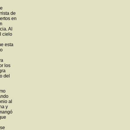
He
rista de
ertos en
en
ia. Al
 cielo
ue esta
ho
ya
or los
gra
o del
omo
ando
nio al
na y
e mangó
que
ese