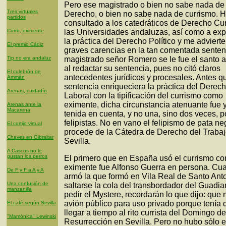
Pero ese magistrado o bien no sabe nada de
Tres virtuales
Derecho, o bien no sabe nada de currismo. 
partidos
consultado a los catedráticos de Derecho Cur
Curro, eximente
las Universidades andaluzas, así como a exp
la práctica del Derecho Político y me adviert
El premio Cádiz
graves carencias en la tan comentada sentenc
Tip no era andaluz
magistrado señor Romero se le fue el santo al
al redactar su sentencia, pues no citó claros
El culebrón de
antecedentes jurídicos y procesales. Antes q
Ammán
sentencia enriqueciera la práctica del Derec
Arenas, cuidadín
Laboral con la tipificación del currismo como
eximente, dicha circunstancia atenuante fue 
Arenas ante la
Macarena
tenida en cuenta, y no una, sino dos veces, p
felipistas. No en vano el felipismo de pata ne
El cortijo virtual
procede de la Cátedra de Derecho del Trabaj
Chaves en Gibraltar
Sevilla.
A Cascos no le
gustan los perros
El primero que en España usó el currismo c
eximente fue Alfonso Guerra en persona. Cu
De F y F a A y A
armó la que formó en Vila Real de Santo Anto
Una confusión de
saltarse la cola del transbordador del Guadia
manzanilla
pedir el Mystere, recordarán lo que dijo: qu
avión público para uso privado porque tenía 
El café según Sevilla
llegar a tiempo al rito currista del Domingo de
"Mamónica" Lewinski
Resurrección en Sevilla. Pero no hubo sólo 