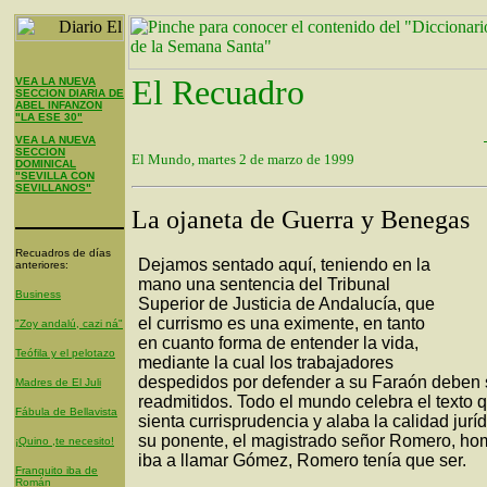
El Recuadro
VEA LA NUEVA
SECCION DIARIA DE
ABEL INFANZON
"LA ESE 30"
VEA LA NUEVA
SECCION
El Mundo, martes 2 de marzo de 1999
DOMINICAL
"SEVILLA CON
SEVILLANOS"
La ojaneta de Guerra y Benegas
Recuadros de días
Dejamos sentado aquí, teniendo en la
anteriores:
mano una sentencia del Tribunal
Business
Superior de Justicia de Andalucía, que
el currismo es una eximente, en tanto
"Zoy andalú, cazi ná"
en cuanto forma de entender la vida,
Teófila y el pelotazo
mediante la cual los trabajadores
despedidos por defender a su Faraón deben 
Madres de El Juli
readmitidos. Todo el mundo celebra el texto 
Fábula de Bellavista
sienta currisprudencia y alaba la calidad jurí
su ponente, el magistrado señor Romero, ho
¡Quino ,te necesito!
iba a llamar Gómez, Romero tenía que ser.
Franquito iba de
Román