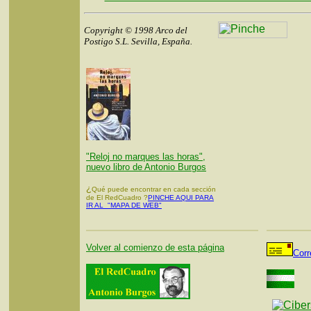
Copyright © 1998 Arco del
Postigo S.L. Sevilla, España.
"Reloj no marques las horas",
nuevo libro de Antonio Burgos
¿
Qué puede encontrar en cada sección
de El RedCuadro ?
PINCHE AQUI PARA
IR AL "MAPA DE WEB"
Volver al comienzo de esta página
Corr