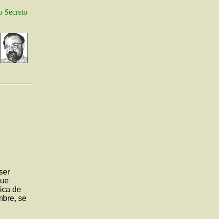
ser
que
dica de
mbre, se