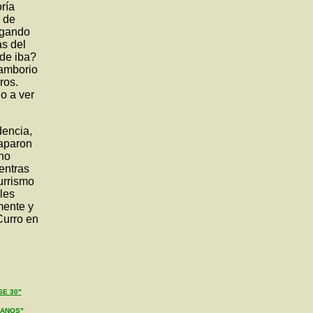
ría
 de
rgando
as del
de iba?
camborio
ros.
no a ver
dencia,
caparon
cho
ientras
urrismo
 les
mente y
Curro en
SE 30"
LANOS"