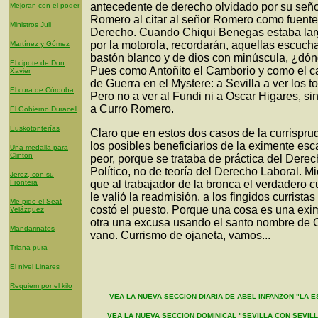
antecedente de derecho olvidado por su seño
Mejoran con el poder
Romero al citar al señor Romero como fuente
Ministros Juli
Derecho. Cuando Chiqui Benegas estaba la
por la motorola, recordarán, aquellas escuch
Martínez y Gómez
bastón blanco y de dios con minúscula, ¿dón
El cipote de Don
Pues como Antoñito el Camborio y como el 
Xavier
de Guerra en el Mystere: a Sevilla a ver los to
El cura de Córdoba
Pero no a ver al Fundi ni a Oscar Higares, si
a Curro Romero.
El Gobierno Duracell
Euskotonterías
Claro que en estos dos casos de la currispru
los posibles beneficiarios de la eximente es
Una medalla para
Clinton
peor, porque se trataba de práctica del Dere
Político, no de teoría del Derecho Laboral. M
Jerez, con su
Frontera
que al trabajador de la bronca el verdadero c
le valió la readmisión, a los fingidos curristas
Me pido el Seat
costó el puesto. Porque una cosa es una exi
Velázquez
otra una excusa usando el santo nombre de 
Mandarinatos
vano. Currismo de ojaneta, vamos...
Triana pura
El nivel Linares
Requiem por el kilo
VEA LA NUEVA SECCION DIARIA DE ABEL INFANZON "LA E
VEA LA NUEVA SECCION DOMINICAL "SEVILLA CON SEVIL